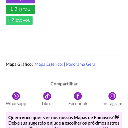
3
TOU
2
AQU
Mapa Gráfico:
Mapa Esférico:
|
Panorama Geral
Compartilhar
Whatsapp
Tiktok
Facebook
Instagram
Quem você quer ver nos nossos Mapas de Famosos? 🌟
Deixe sua sugestão e ajude a escolher os próximos astros