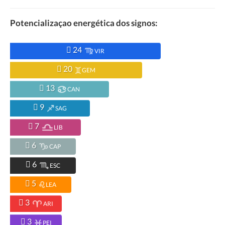
Potencializaçao energética dos signos:
24
VIR
20
GEM
13
CAN
9
SAG
7
LIB
6
CAP
6
ESC
5
LEA
3
ARI
3
PEI