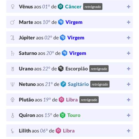
01°
Vênus
aos
de
Câncer
retrógrado
10°
Marte
aos
de
Virgem
02°
Júpiter
aos
de
Virgem
20°
Saturno
aos
de
Virgem
22°
Urano
aos
de
Escorpião
retrógrado
21°
Netuno
aos
de
Sagitário
retrógrado
19°
Plutão
aos
de
Libra
retrógrado
15°
Quiron
aos
de
Touro
06°
Lilith
aos
de
Libra