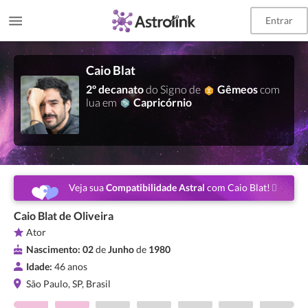
Entrar
Caio Blat
2º decanato
do Signo de
Gêmeos
com
lua em
Capricórnio
Veja sua
Compatibilidade Astral
com Caio Blat!
Caio Blat de Oliveira
Ator
Nascimento:
02
de
Junho
de
1980
Idade:
46 anos
São Paulo, SP, Brasil