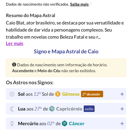
Dados de nascimento não verificados.
Saiba mais
Resumo do Mapa Astral
Caio Blat, ator brasileiro, se destaca por sua versatilidade e
habilidade de dar vida a personagens complexos. Seu
trabalho em novelas como Beleza Fatal e seu r...
Ler mais
Signo e Mapa Astral de Caio
Atenção:
Dados de nascimento sem informação de horário.
Ascendente
e
Meio do Céu
não serão exibidos.
Os Astros nos Signos:
12°
Sol
aos
Sol de
Gêmeos
2º decanato
27°
Lua
aos
de
Capricórnio
exílio
02°
Mercúrio
aos
de
Câncer