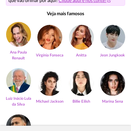
que vão brilhar por aqui!
Clique aqui e nos conte!
Veja mais famosos
Ana Paula
Virgínia Fonseca
Anitta
Jeon Jungkook
Renault
Luiz Inácio Lula
Michael Jackson
Billie Eilish
Marina Sena
da Silva