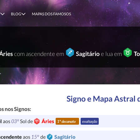
T
BLOG
MAPAS DOS FAMOSOS
Áries
com ascendente em
Sagitário
e lua em
To
Signo e Mapa Astral 
s nos Signos:
03°
l
aos
Sol de
Áries
1º decanato
exaltação
15°
cendente
aos
de
Sagitário