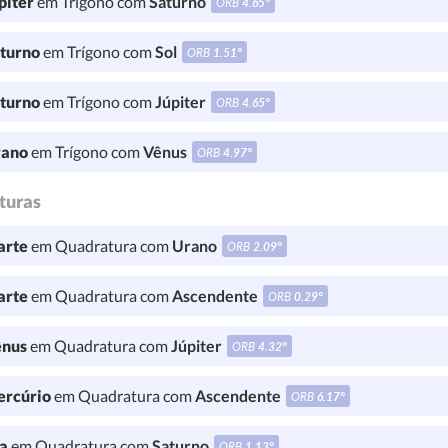
piter
em Trígono com
Saturno
ORB
4.65°
turno
em Trígono com
Sol
ORB
1.51°
turno
em Trígono com
Júpiter
ORB
4.65°
ano
em Trígono com
Vênus
ORB
4.97°
turas
rte
em Quadratura com
Urano
ORB
2.09°
rte
em Quadratura com
Ascendente
ORB
0.29°
nus
em Quadratura com
Júpiter
ORB
4.32°
rcúrio
em Quadratura com
Ascendente
ORB
6.17°
a
em Quadratura com
Saturno
ORB
1.13°