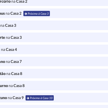
rcúrio
na
Casa 2
nus
na
Casa 2
Próximo à Casa 3
l
na
Casa 3
rte
na
Casa 3
a
na
Casa 4
ano
na
Casa 7
tão
na
Casa 8
turno
na
Casa 8
tuno
na
Casa 9
Próximo à Casa 10