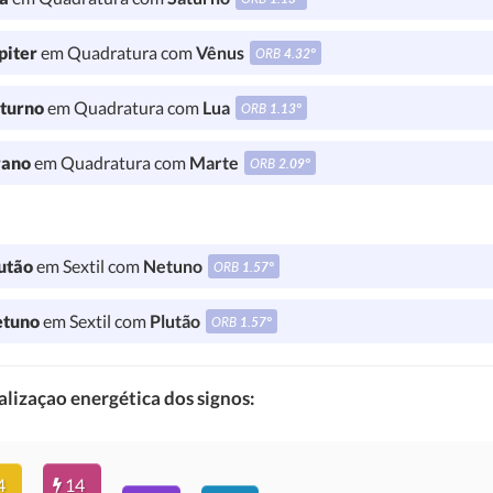
piter
em Quadratura com
Vênus
ORB
4.32°
turno
em Quadratura com
Lua
ORB
1.13°
ano
em Quadratura com
Marte
ORB
2.09°
utão
em Sextil com
Netuno
ORB
1.57°
tuno
em Sextil com
Plutão
ORB
1.57°
lizaçao energética dos signos:
4
14