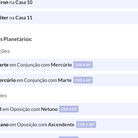
iron
na
Casa 10
iter
na
Casa 11
s Planetários:
ções
rte
em Conjunção com
Mercúrio
ORB
6.46°
rcúrio
em Conjunção com
Marte
ORB
6.46°
ões
l
em Oposição com
Netuno
ORB
6.06°
ano
em Oposição com
Ascendente
ORB
2.38°