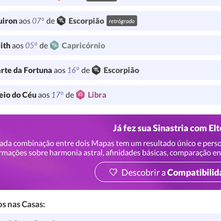
07°
uiron
aos
de
Escorpião
retrógrado
05°
lith
aos
de
Capricórnio
16°
rte da Fortuna
aos
de
Escorpião
17°
io do Céu
aos
de
Libra
Já fez sua Sinastria com El
ada combinação entre dois Mapas tem um resultado único e perso
rmações sobre harmonia astral, afinidades básicas, comparação en
Descobrir a
Compatibilid
s nas Casas: