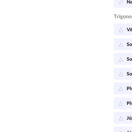
Ne
Trígono
Vê
So
So
So
Pl
Pl
Jú