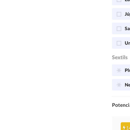
Jú
Sa
Ur
Sextils
Pl
Ne
Potencia
1