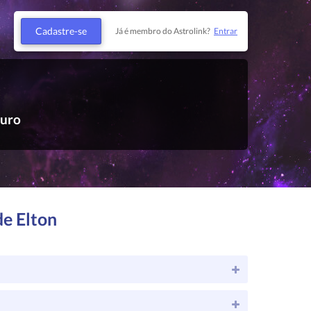
Cadastre-se
Já é membro do Astrolink?
Entrar
uro
de Elton