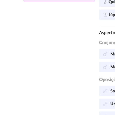
Qu
Júp
Aspecto
Conjun
Ma
Me
Oposiç
So
Ur