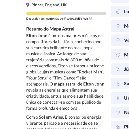
Pinner, England, UK
L
Dados de nascimento não verificados.
Saiba mais
M
Resumo do Mapa Astral
Elton John
é um dos maiores músicos e
V
compositores da história, conhecido por
sua carreira brilhante no rock, pop e
música clássica. Ao longo de sua
M
trajetória, com mais de 300 milhões de
discos vendidos, Elton se tornou um ícone
Jú
global, cujas músicas como "Rocket Man",
"Your Song" e "Tiny Dancer" são
Sa
atemporais. O
mapa astral de Elton John
revela as energias que alimentam sua
criatividade, entusiasmo e sua habilidade
U
única de conectar-se com seu público de
forma profunda e emocional.
N
Com o
Sol em Áries
, Elton exibe energia
vibrante, paixão e a necessidade de se
Pl