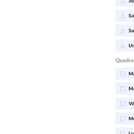
Jú
Sa
Sa
Ur
Quadra
Ma
Ma
Vê
Me
Lu