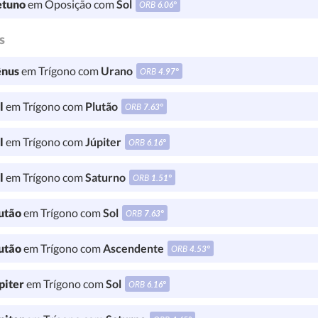
tuno
em Oposição com
Sol
ORB
6.06°
s
nus
em Trígono com
Urano
ORB
4.97°
l
em Trígono com
Plutão
ORB
7.63°
l
em Trígono com
Júpiter
ORB
6.16°
l
em Trígono com
Saturno
ORB
1.51°
utão
em Trígono com
Sol
ORB
7.63°
utão
em Trígono com
Ascendente
ORB
4.53°
piter
em Trígono com
Sol
ORB
6.16°