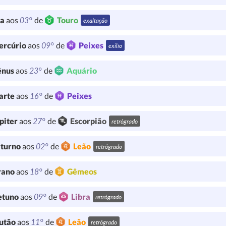
03°
ua
aos
de
Touro
exaltação
09°
ercúrio
aos
de
Peixes
exílio
23°
ênus
aos
de
Aquário
16°
arte
aos
de
Peixes
27°
piter
aos
de
Escorpião
retrógrado
02°
turno
aos
de
Leão
retrógrado
18°
rano
aos
de
Gêmeos
09°
etuno
aos
de
Libra
retrógrado
11°
utão
aos
de
Leão
retrógrado