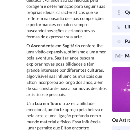
destacar. Arianos são conhecidos pela
coragem e determinação para seguir suas
Q
próprias ideias, características que se
refletem na ousadia de suas composições
e performances no palco, sempre
Li
buscando inovações e criando novas
formas de expressar sua arte.
Pa
O
Ascendente em Sagitário
confere-lhe
uma visão expansiva, otimismo e um amor
Me
pela aventura. Sagitarianos buscam
explorar novas possibilidades e têm
grande interesse por diferentes culturas,
algo visível nas influências musicais que
Elton incorporou ao longo dos anos, além
C
de sua constante busca por novos desafios
info
artísticos e pessoais.
Já a
Lua em Touro
traz estabilidade
emocional, um forte apreço pela beleza e
pela arte, e uma ligação profunda com o
Os Astro
mundo material e físico. Essa influência
lunar permite que Elton encontre