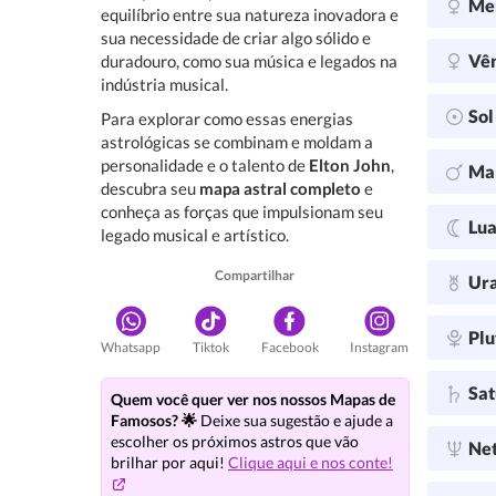
Me
equilíbrio entre sua natureza inovadora e
sua necessidade de criar algo sólido e
Vê
duradouro, como sua música e legados na
indústria musical.
So
Para explorar como essas energias
astrológicas se combinam e moldam a
personalidade e o talento de
Elton John
,
Ma
descubra seu
mapa astral completo
e
conheça as forças que impulsionam seu
Lu
legado musical e artístico.
Compartilhar
Ur
Plu
Whatsapp
Tiktok
Facebook
Instagram
Sa
Quem você quer ver nos nossos Mapas de
Famosos? 🌟
Deixe sua sugestão e ajude a
escolher os próximos astros que vão
Ne
brilhar por aqui!
Clique aqui e nos conte!