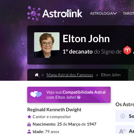
ASTROLOGIA
TARO
Elton John
1º decanato
do Signo de
Mapa Astral dos Famosos
Elton John
Veja sua
Compatibilidade Astral
com Elton John!
Os Astro
Reginald Kenneth Dwight
So
Cantor e compositor
Nascimento:
25
de
Março
de
1947
As
Idade:
79 anos