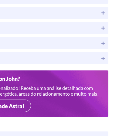
ton John?
nalizado! Receba uma análise detalhada com
ergética, áreas do relacionamento e muito mais!
ade Astral