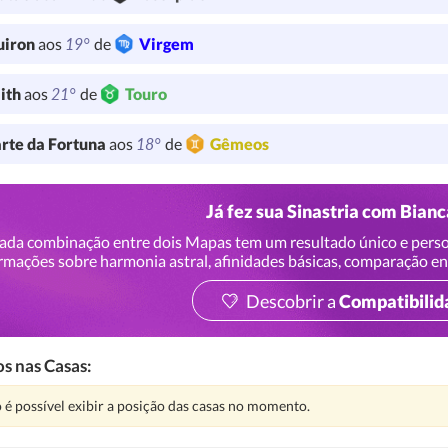
19°
uiron
aos
de
Virgem
21°
lith
aos
de
Touro
18°
rte da Fortuna
aos
de
Gêmeos
Já fez sua Sinastria com Bian
ada combinação entre dois Mapas tem um resultado único e perso
rmações sobre harmonia astral, afinidades básicas, comparação en
Descobrir a
Compatibilid
s nas Casas:
nção:
 é possível exibir a posição das casas no momento.