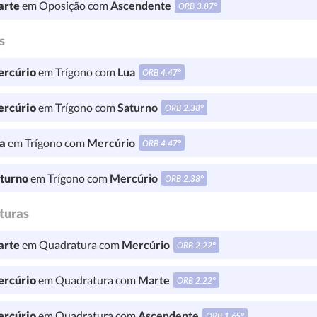
rte
em Oposição com
Ascendente
ORB
3.87°
s
rcúrio
em Trígono com
Lua
ORB
4.47°
rcúrio
em Trígono com
Saturno
ORB
2.38°
a
em Trígono com
Mercúrio
ORB
4.47°
turno
em Trígono com
Mercúrio
ORB
2.38°
turas
rte
em Quadratura com
Mercúrio
ORB
2.22°
rcúrio
em Quadratura com
Marte
ORB
2.22°
rcúrio
em Quadratura com
Ascendente
ORB
1.65°