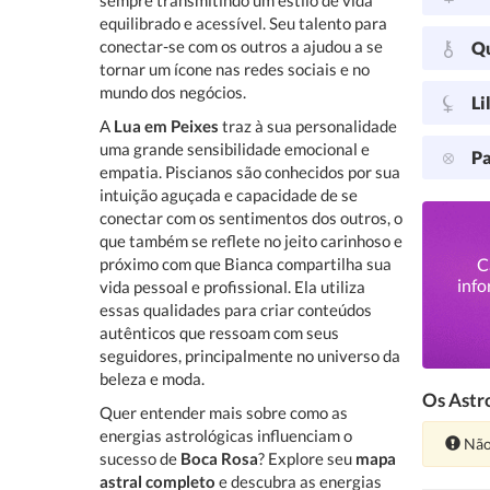
sempre transmitindo um estilo de vida
equilibrado e acessível. Seu talento para
conectar-se com os outros a ajudou a se
Q
tornar um ícone nas redes sociais e no
mundo dos negócios.
Li
A
Lua em Peixes
traz à sua personalidade
uma grande sensibilidade emocional e
Pa
empatia. Piscianos são conhecidos por sua
intuição aguçada e capacidade de se
conectar com os sentimentos dos outros, o
que também se reflete no jeito carinhoso e
próximo com que Bianca compartilha sua
C
info
vida pessoal e profissional. Ela utiliza
essas qualidades para criar conteúdos
autênticos que ressoam com seus
seguidores, principalmente no universo da
beleza e moda.
Os Astro
Quer entender mais sobre como as
energias astrológicas influenciam o
Ate
Não
sucesso de
Boca Rosa
? Explore seu
mapa
astral completo
e descubra as energias