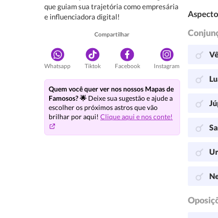
que guiam sua trajetória como empresária
Aspecto
e influenciadora digital!
Conjun
Compartilhar
Vê
Whatsapp
Tiktok
Facebook
Instagram
Lu
Quem você quer ver nos nossos Mapas de
Famosos? 🌟
Deixe sua sugestão e ajude a
Jú
escolher os próximos astros que vão
brilhar por aqui!
Clique aqui e nos conte!
Sa
Ur
Ne
Oposiç