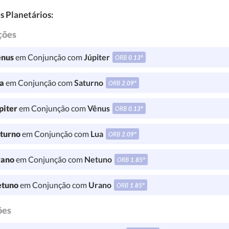
s Planetários:
ções
nus
em Conjunção com
Júpiter
ORB
0.13°
a
em Conjunção com
Saturno
ORB
2.09°
piter
em Conjunção com
Vênus
ORB
0.13°
turno
em Conjunção com
Lua
ORB
2.09°
ano
em Conjunção com
Netuno
ORB
1.85°
tuno
em Conjunção com
Urano
ORB
1.85°
ões