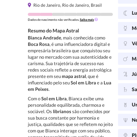
Rio de Janeiro, Rio de Janeiro, Brasil
L
Dados de nascimento não verificados.
Saiba mais
M
Resumo do Mapa Astral
Bianca Andrade
, mais conhecida como
V
Boca Rosa
, é uma influenciadora digital e
empresária brasileira que conquistou seu
lugar no mercado com sua autenticidade e
M
carisma. Sua trajetória de sucesso nas
redes sociais reflete a energia astrológica
Jú
presente em seu
mapa astral
, que é
influenciado pelo seu
Sol em Libra
e a
Lua
em Peixes
.
Sa
Com o
Sol em Libra
, Bianca exibe uma
U
personalidade equilibrada, charmosa e
sociável. Os
librianos
são conhecidos por
sua busca constante por harmonia e
N
justiça, qualidades que se refletem no jeito
com que Bianca interage com seu público,
Pl