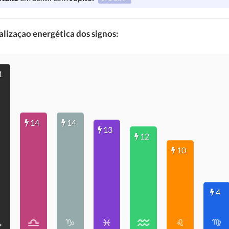
lizaçao energética dos signos:
1
14
14
13
12
10
4