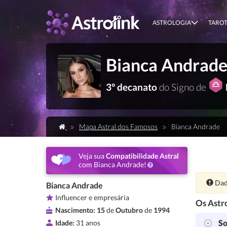
ASTROLOGIA
TARO
Bianca Andrad
3º decanato
do Signo de
Mapa Astral dos Famosos
Bianca Andrade
Veja sua
Compatibilidade Astral
com Bianca Andrade!
Ate
Dad
Bianca Andrade
Influencer e empresária
Os Astro
Nascimento:
15
de
Outubro
de
1994
So
Idade:
31 anos