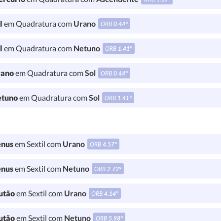
l
em Quadratura com
Urano
ORB
0.44°
l
em Quadratura com
Netuno
ORB
1.41°
ano
em Quadratura com
Sol
ORB
0.44°
tuno
em Quadratura com
Sol
ORB
1.41°
nus
em Sextil com
Urano
ORB
4.57°
nus
em Sextil com
Netuno
ORB
2.72°
utão
em Sextil com
Urano
ORB
4.14°
utão
em Sextil com
Netuno
ORB
5.98°