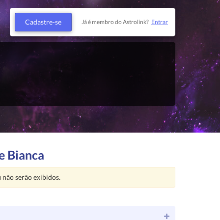
Cadastre-se
Já é membro do Astrolink?
Entrar
e Bianca
u
não serão exibidos.