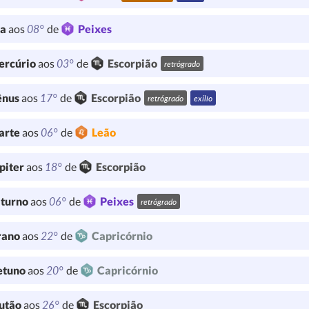
08°
ua
aos
de
Peixes
03°
ercúrio
aos
de
Escorpião
retrógrado
17°
ênus
aos
de
Escorpião
retrógrado
exílio
06°
arte
aos
de
Leão
18°
piter
aos
de
Escorpião
06°
turno
aos
de
Peixes
retrógrado
22°
rano
aos
de
Capricórnio
20°
etuno
aos
de
Capricórnio
26°
utão
aos
de
Escorpião