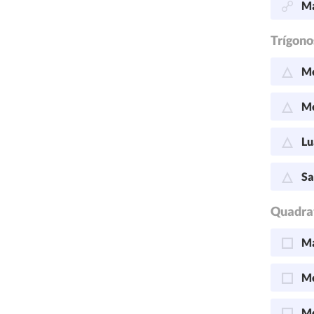
Ma
Trígono
Me
Me
Lu
Sa
Quadra
Ma
Me
Me