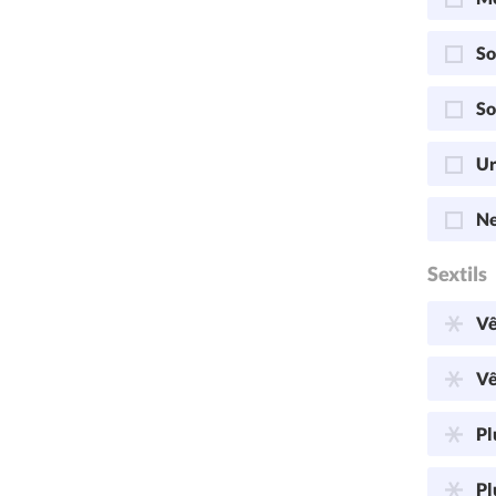
So
So
Ur
Ne
Sextils
Vê
Vê
Pl
Pl