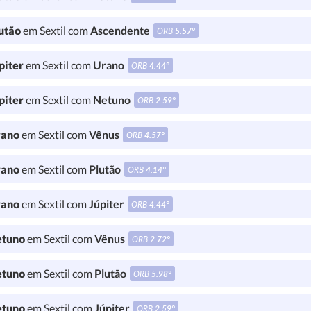
utão
em Sextil com
Ascendente
ORB
5.57°
piter
em Sextil com
Urano
ORB
4.44°
piter
em Sextil com
Netuno
ORB
2.59°
ano
em Sextil com
Vênus
ORB
4.57°
ano
em Sextil com
Plutão
ORB
4.14°
ano
em Sextil com
Júpiter
ORB
4.44°
tuno
em Sextil com
Vênus
ORB
2.72°
tuno
em Sextil com
Plutão
ORB
5.98°
tuno
em Sextil com
Júpiter
ORB
2.59°