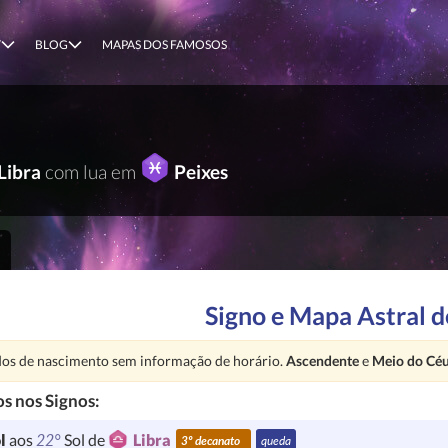
T
BLOG
MAPAS DOS FAMOSOS
e
Libra
com lua em
Peixes
Signo e Mapa Astral d
nção:
os de nascimento sem informação de horário.
Ascendente
e
Meio do Cé
s nos Signos:
22°
l
aos
Sol de
Libra
3º decanato
queda