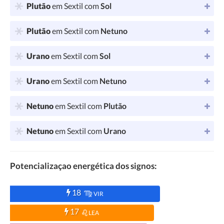
Plutão
em Sextil com
Sol
Plutão
em Sextil com
Netuno
Urano
em Sextil com
Sol
Urano
em Sextil com
Netuno
Netuno
em Sextil com
Plutão
Netuno
em Sextil com
Urano
Potencializaçao energética dos signos:
18
VIR
17
LEA