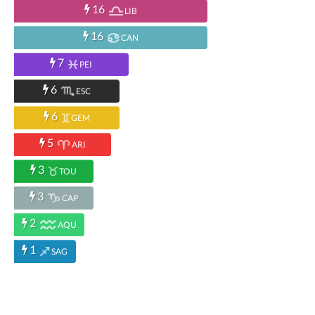
16
LIB
16
CAN
7
PEI
6
ESC
6
GEM
5
ARI
3
TOU
3
CAP
2
AQU
1
SAG