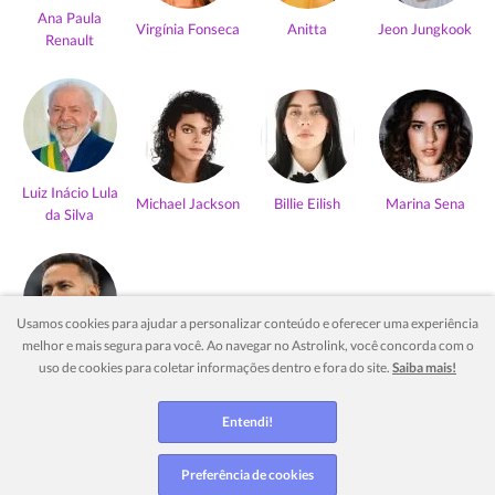
Ana Paula
Virgínia Fonseca
Anitta
Jeon Jungkook
Renault
Luiz Inácio Lula
Michael Jackson
Billie Eilish
Marina Sena
da Silva
Usamos cookies para ajudar a personalizar conteúdo e oferecer uma experiência
melhor e mais segura para você. Ao navegar no Astrolink, você concorda com o
Neymar Jr
uso de cookies para coletar informações dentro e fora do site.
Saiba mais!
Ver mais
Entendi!
Preferência de cookies