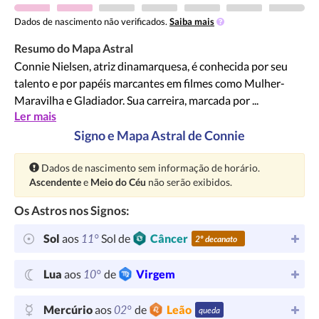
Dados de nascimento não verificados.
Saiba mais
Resumo do Mapa Astral
Connie Nielsen, atriz dinamarquesa, é conhecida por seu
talento e por papéis marcantes em filmes como Mulher-
Maravilha e Gladiador. Sua carreira, marcada por ...
Ler mais
Signo e Mapa Astral de Connie
Atenção:
Dados de nascimento sem informação de horário.
Ascendente
e
Meio do Céu
não serão exibidos.
Os Astros nos Signos:
11°
Sol
aos
Sol de
Câncer
2º decanato
10°
Lua
aos
de
Virgem
02°
Mercúrio
aos
de
Leão
queda