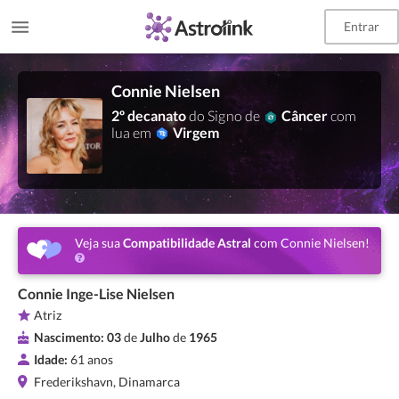
Entrar
Connie Nielsen
2º decanato
do Signo de
Câncer
com
lua em
Virgem
Veja sua
Compatibilidade Astral
com Connie Nielsen!
Connie Inge-Lise Nielsen
Atriz
Nascimento:
03
de
Julho
de
1965
Idade:
61 anos
Frederikshavn, Dinamarca