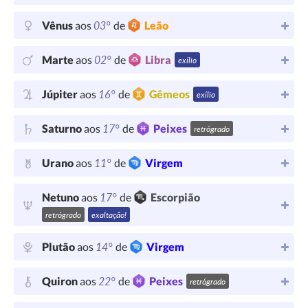
03°
Vênus
aos
de
Leão
02°
Marte
aos
de
Libra
exílio
16°
Júpiter
aos
de
Gêmeos
exílio
17°
Saturno
aos
de
Peixes
retrógrado
11°
Urano
aos
de
Virgem
17°
Netuno
aos
de
Escorpião
retrógrado
exaltação!
14°
Plutão
aos
de
Virgem
22°
Quiron
aos
de
Peixes
retrógrado