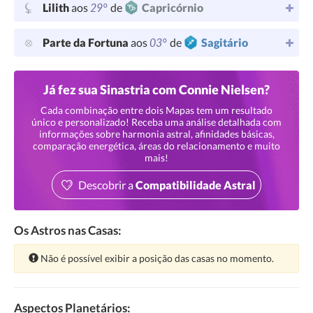
29°
Lilith
aos
de
Capricórnio
03°
Parte da Fortuna
aos
de
Sagitário
Já fez sua Sinastria com Connie Nielsen?
Cada combinação entre dois Mapas tem um resultado
único e personalizado! Receba uma análise detalhada com
informações sobre harmonia astral, afinidades básicas,
comparação energética, áreas do relacionamento e muito
mais!
Descobrir a
Compatibilidade Astral
Os Astros nas Casas:
Atenção:
Não é possível exibir a posição das casas no momento.
Aspectos Planetários: