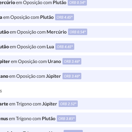
rcúrio
em Oposição com
Plutão
ORB
0.54°
a
em Oposição com
Plutão
ORB
4.65°
utão
em Oposição com
Mercúrio
ORB
0.54°
utão
em Oposição com
Lua
ORB
4.65°
piter
em Oposição com
Urano
ORB
3.46°
ano
em Oposição com
Júpiter
ORB
3.46°
s
rte
em Trígono com
Júpiter
ORB
2.52°
nus
em Trígono com
Plutão
ORB
3.85°