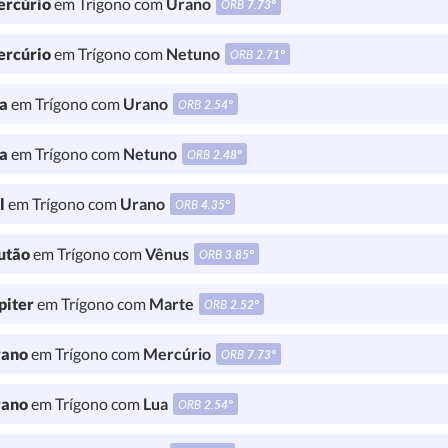
rcúrio
em Trígono com
Urano
ORB
7.73°
rcúrio
em Trígono com
Netuno
ORB
2.71°
a
em Trígono com
Urano
ORB
2.54°
a
em Trígono com
Netuno
ORB
2.48°
l
em Trígono com
Urano
ORB
4.35°
utão
em Trígono com
Vênus
ORB
3.85°
piter
em Trígono com
Marte
ORB
2.52°
ano
em Trígono com
Mercúrio
ORB
7.73°
ano
em Trígono com
Lua
ORB
2.54°