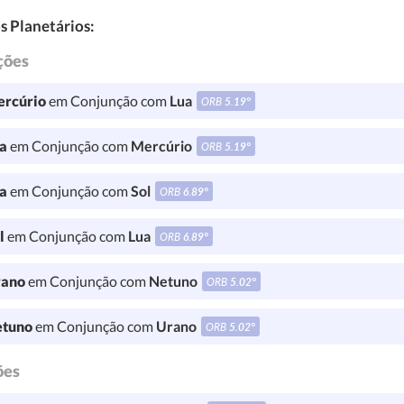
s Planetários:
ções
rcúrio
em Conjunção com
Lua
ORB
5.19°
a
em Conjunção com
Mercúrio
ORB
5.19°
a
em Conjunção com
Sol
ORB
6.89°
l
em Conjunção com
Lua
ORB
6.89°
ano
em Conjunção com
Netuno
ORB
5.02°
tuno
em Conjunção com
Urano
ORB
5.02°
ões