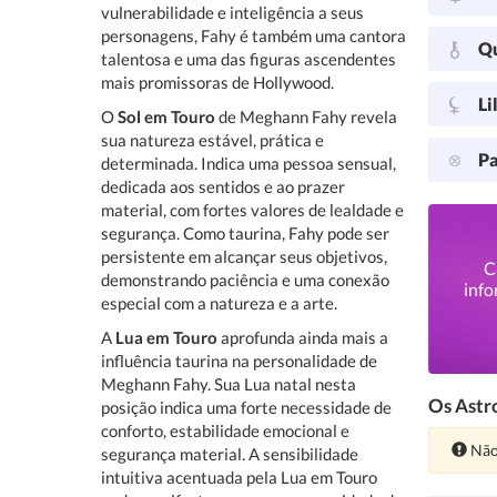
vulnerabilidade e inteligência a seus
personagens, Fahy é também uma cantora
Q
talentosa e uma das figuras ascendentes
mais promissoras de Hollywood.
Li
O
Sol em Touro
de Meghann Fahy revela
sua natureza estável, prática e
Pa
determinada. Indica uma pessoa sensual,
dedicada aos sentidos e ao prazer
material, com fortes valores de lealdade e
segurança. Como taurina, Fahy pode ser
persistente em alcançar seus objetivos,
C
demonstrando paciência e uma conexão
info
especial com a natureza e a arte.
A
Lua em Touro
aprofunda ainda mais a
influência taurina na personalidade de
Meghann Fahy. Sua Lua natal nesta
Os Astro
posição indica uma forte necessidade de
conforto, estabilidade emocional e
Ate
Não
segurança material. A sensibilidade
intuitiva acentuada pela Lua em Touro