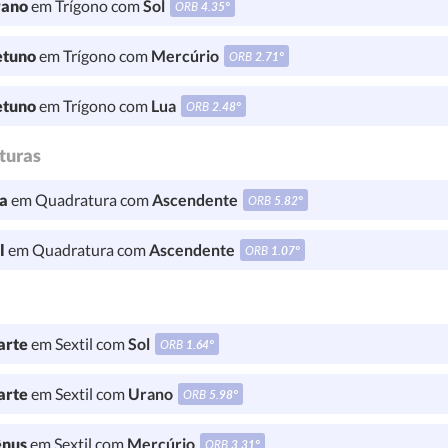
ano
em Trígono com
Sol
ORB
4.35°
tuno
em Trígono com
Mercúrio
ORB
2.71°
tuno
em Trígono com
Lua
ORB
2.48°
turas
a
em Quadratura com
Ascendente
ORB
5.82°
l
em Quadratura com
Ascendente
ORB
1.07°
rte
em Sextil com
Sol
ORB
1.64°
rte
em Sextil com
Urano
ORB
5.98°
nus
em Sextil com
Mercúrio
ORB
3.31°