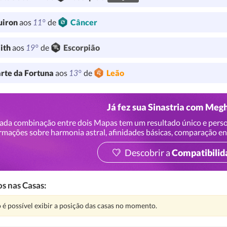
11°
uiron
aos
de
Câncer
19°
lith
aos
de
Escorpião
13°
rte da Fortuna
aos
de
Leão
Já fez sua Sinastria com Meg
ada combinação entre dois Mapas tem um resultado único e perso
rmações sobre harmonia astral, afinidades básicas, comparação en
Descobrir a
Compatibilid
s nas Casas:
nção:
 é possível exibir a posição das casas no momento.