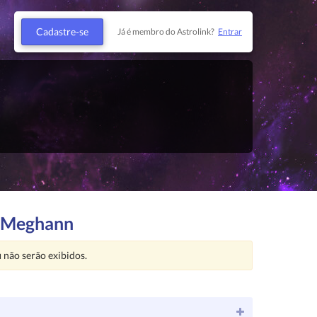
Cadastre-se
Já é membro do Astrolink?
Entrar
e Meghann
u
não serão exibidos.