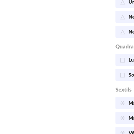
Ur
Ne
Ne
Quadra
Lu
So
Sextils
Ma
Ma
Vê