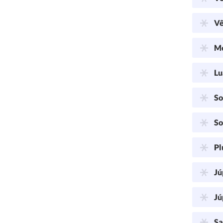
Vê
Me
Lu
So
So
Pl
Jú
Jú
Sa