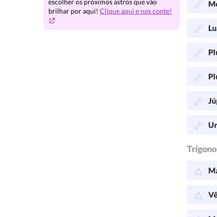
escolher os próximos astros que vão
Me
brilhar por aqui!
Clique aqui e nos conte!
Lu
Pl
Pl
Jú
Ur
Trígono
Ma
Vê