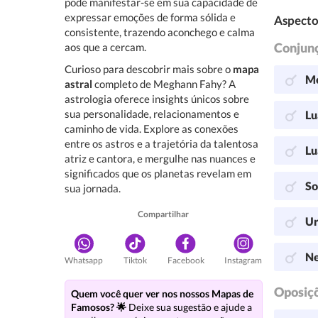
pode manifestar-se em sua capacidade de
expressar emoções de forma sólida e
Aspecto
consistente, trazendo aconchego e calma
Conjun
aos que a cercam.
Curioso para descobrir mais sobre o
mapa
Me
astral
completo de Meghann Fahy? A
astrologia oferece insights únicos sobre
sua personalidade, relacionamentos e
Lu
caminho de vida. Explore as conexões
entre os astros e a trajetória da talentosa
Lu
atriz e cantora, e mergulhe nas nuances e
significados que os planetas revelam em
So
sua jornada.
Compartilhar
Ur
Ne
Whatsapp
Tiktok
Facebook
Instagram
Oposiç
Quem você quer ver nos nossos Mapas de
Famosos? 🌟
Deixe sua sugestão e ajude a