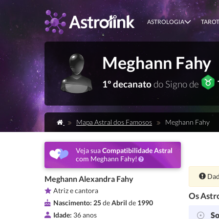
ASTROLOGIA
TARO
Meghann Fahy
1º decanato
do Signo de
Mapa Astral dos Famosos
Meghann Fahy
Veja sua
Compatibilidade Astral
com Meghann Fahy!
Ate
Dad
Meghann Alexandra Fahy
Atriz e cantora
Os Astro
Nascimento:
25
de
Abril
de
1990
So
Idade:
36 anos