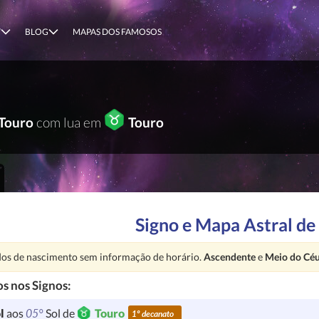
T
BLOG
MAPAS DOS FAMOSOS
Touro
com lua em
Touro
Signo e Mapa Astral d
nção:
os de nascimento sem informação de horário.
Ascendente
e
Meio do Cé
s nos Signos:
05°
l
aos
Sol de
Touro
1º decanato