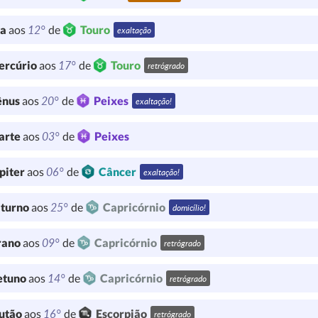
12°
ua
aos
de
Touro
exaltação
17°
ercúrio
aos
de
Touro
retrógrado
20°
ênus
aos
de
Peixes
exaltação!
03°
arte
aos
de
Peixes
06°
piter
aos
de
Câncer
exaltação!
25°
turno
aos
de
Capricórnio
domicílio!
09°
rano
aos
de
Capricórnio
retrógrado
14°
etuno
aos
de
Capricórnio
retrógrado
16°
utão
aos
de
Escorpião
retrógrado