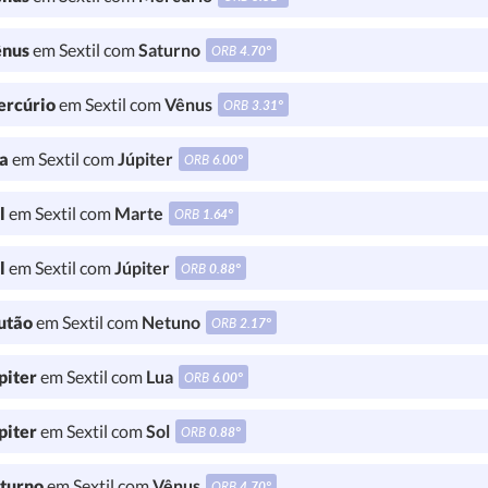
nus
em Sextil com
Saturno
ORB
4.70°
rcúrio
em Sextil com
Vênus
ORB
3.31°
a
em Sextil com
Júpiter
ORB
6.00°
l
em Sextil com
Marte
ORB
1.64°
l
em Sextil com
Júpiter
ORB
0.88°
utão
em Sextil com
Netuno
ORB
2.17°
piter
em Sextil com
Lua
ORB
6.00°
piter
em Sextil com
Sol
ORB
0.88°
turno
em Sextil com
Vênus
ORB
4.70°