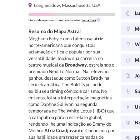
Longmeadow, Massachusetts, USA
L
Dados de nascimento não verificados.
Saiba mais
M
Resumo do Mapa Astral
Meghann Fahy é uma talentosa
atriz
V
norte-americana que conquistou
aclamação crítica e popular por sua
versatilidade. Iniciou sua carreira no
M
teatro musical da
Broadway
, estrelando o
premiado Next to Normal. Na televisão,
Jú
ganhou destaque como Sutton Brady na
série dramática The Bold Type, onde
exibiu seu timing cômico e carisma. No
Sa
entanto, foi sua interpretação magnética
como Daphne Sullivan na segunda
U
temporada de The White Lotus (HBO) que
a catapultou para o estrelato global,
N
rendendo-lhe uma indicação ao Emmy de
Melhor
Atriz Coadjuvante
. Conhecida por
sua habilidade em trazer camadas de
Pl