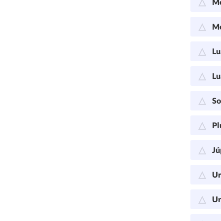
Me
Me
Lu
Lu
So
Pl
Jú
Ur
Ur