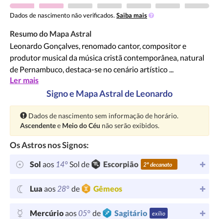
Dados de nascimento não verificados.
Saiba mais
Resumo do Mapa Astral
Leonardo Gonçalves, renomado cantor, compositor e
produtor musical da música cristã contemporânea, natural
de Pernambuco, destaca-se no cenário artístico ...
Ler mais
Signo e Mapa Astral de Leonardo
Atenção:
Dados de nascimento sem informação de horário.
Ascendente
e
Meio do Céu
não serão exibidos.
Os Astros nos Signos:
14°
Sol
aos
Sol de
Escorpião
2º decanato
28°
Lua
aos
de
Gêmeos
05°
Mercúrio
aos
de
Sagitário
exílio