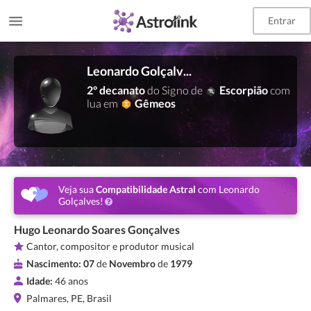
Entrar
Leonardo Golçalves
2º decanato
do Signo de
Escorpião
com
lua em
Gêmeos
Veja sua
Compatibilidade Astral
com Leonardo
Golçalves!
Hugo Leonardo Soares Gonçalves
Cantor, compositor e produtor musical
Nascimento:
07
de
Novembro
de
1979
Idade:
46 anos
Palmares, PE, Brasil