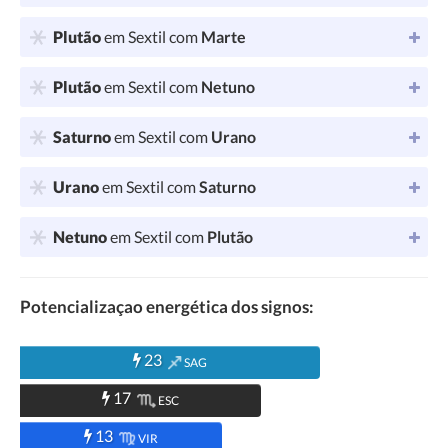
Plutão
em Sextil com
Marte
Plutão
em Sextil com
Netuno
Saturno
em Sextil com
Urano
Urano
em Sextil com
Saturno
Netuno
em Sextil com
Plutão
Potencializaçao energética dos signos:
23
SAG
17
ESC
13
VIR