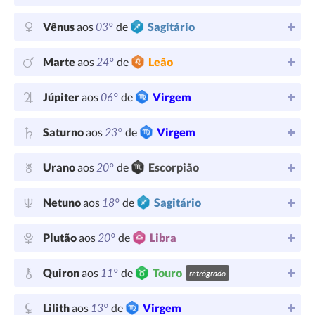
03°
Vênus
aos
de
Sagitário
24°
Marte
aos
de
Leão
06°
Júpiter
aos
de
Virgem
23°
Saturno
aos
de
Virgem
20°
Urano
aos
de
Escorpião
18°
Netuno
aos
de
Sagitário
20°
Plutão
aos
de
Libra
11°
Quiron
aos
de
Touro
retrógrado
13°
Lilith
aos
de
Virgem