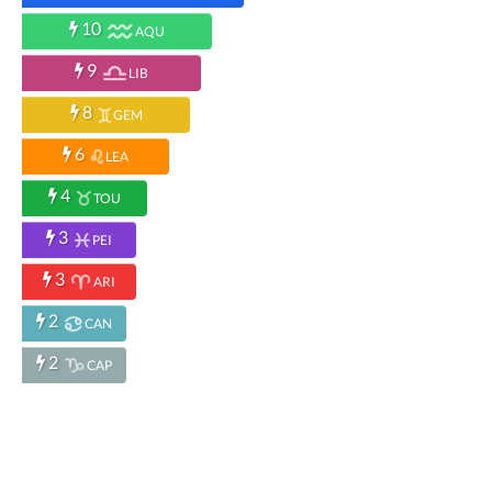
10
AQU
9
LIB
8
GEM
6
LEA
4
TOU
3
PEI
3
ARI
2
CAN
2
CAP