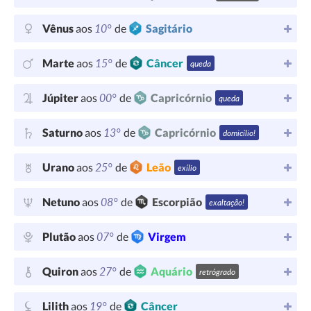
10°
Vênus
aos
de
Sagitário
15°
Marte
aos
de
Câncer
queda
00°
Júpiter
aos
de
Capricórnio
queda
13°
Saturno
aos
de
Capricórnio
domicílio!
25°
Urano
aos
de
Leão
exílio
08°
Netuno
aos
de
Escorpião
exaltação!
07°
Plutão
aos
de
Virgem
27°
Quiron
aos
de
Aquário
retrógrado
19°
Lilith
aos
de
Câncer