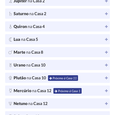
Júpiter
na
Casa 2
Saturno
na
Casa 2
Quiron
na
Casa 4
Lua
na
Casa 5
Marte
na
Casa 8
Urano
na
Casa 10
Plutão
na
Casa 10
Próximo à Casa 11
Mercúrio
na
Casa 12
Próximo à Casa 1
Netuno
na
Casa 12