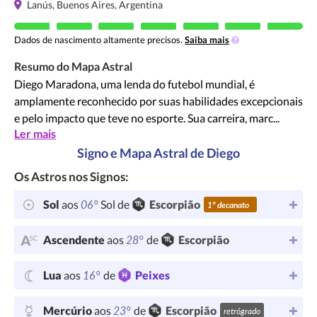
Lanús, Buenos Aires, Argentina
Dados de nascimento altamente precisos.
Saiba mais
Resumo do Mapa Astral
Diego Maradona, uma lenda do futebol mundial, é
amplamente reconhecido por suas habilidades excepcionais
e pelo impacto que teve no esporte. Sua carreira, marc...
Ler mais
Signo e Mapa Astral de Diego
Os Astros nos Signos:
06°
Sol
aos
Sol de
Escorpião
1º decanato
28°
Ascendente
aos
de
Escorpião
16°
Lua
aos
de
Peixes
23°
Mercúrio
aos
de
Escorpião
retrógrado