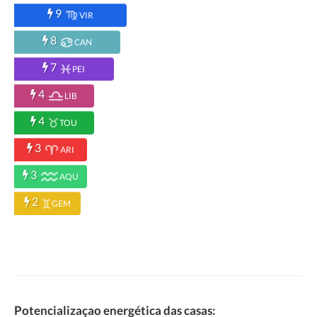
9
VIR
8
CAN
7
PEI
4
LIB
4
TOU
3
ARI
3
AQU
2
GEM
Potencializaçao energética das casas: