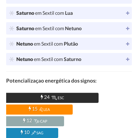
Saturno
em Sextil com
Lua
Saturno
em Sextil com
Netuno
Netuno
em Sextil com
Plutão
Netuno
em Sextil com
Saturno
Potencializaçao energética dos signos:
24
ESC
15
LEA
12
CAP
10
SAG