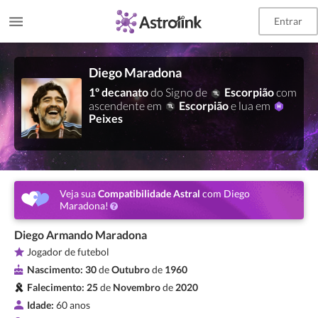
Entrar
Diego Maradona
1º decanato
do Signo de
Escorpião
com
ascendente em
Escorpião
e lua em
Peixes
Veja sua
Compatibilidade Astral
com Diego
Maradona!
Diego Armando Maradona
Jogador de futebol
Nascimento:
30
de
Outubro
de
1960
Falecimento:
25
de
Novembro
de
2020
Idade:
60 anos