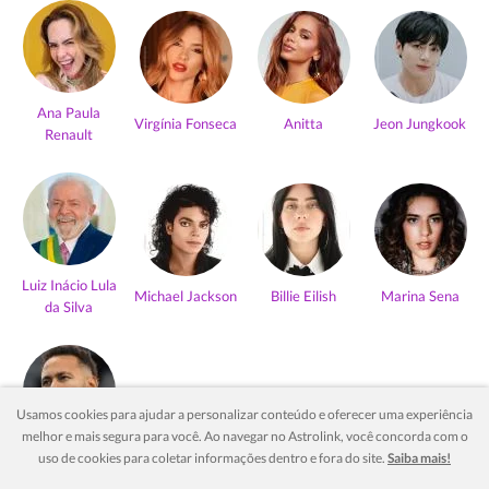
Ana Paula
Virgínia Fonseca
Anitta
Jeon Jungkook
Renault
Luiz Inácio Lula
Michael Jackson
Billie Eilish
Marina Sena
da Silva
Usamos cookies para ajudar a personalizar conteúdo e oferecer uma experiência
melhor e mais segura para você. Ao navegar no Astrolink, você concorda com o
Neymar Jr
uso de cookies para coletar informações dentro e fora do site.
Saiba mais!