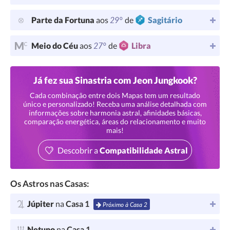
29°
Parte da Fortuna
aos
de
Sagitário
27°
Meio do Céu
aos
de
Libra
Já fez sua Sinastria com Jeon Jungkook?
Cada combinação entre dois Mapas tem um resultado
único e personalizado! Receba uma análise detalhada com
informações sobre harmonia astral, afinidades básicas,
comparação energética, áreas do relacionamento e muito
mais!
Descobrir a
Compatibilidade Astral
Os Astros nas Casas:
Júpiter
na
Casa 1
Próximo à Casa 2
Netuno
na
Casa 1