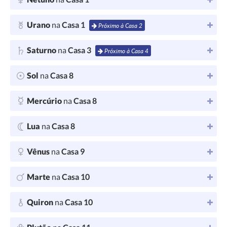
Urano
na
Casa 1
Próximo à Casa 2
Saturno
na
Casa 3
Próximo à Casa 4
Sol
na
Casa 8
Mercúrio
na
Casa 8
Lua
na
Casa 8
Vênus
na
Casa 9
Marte
na
Casa 10
Quiron
na
Casa 10