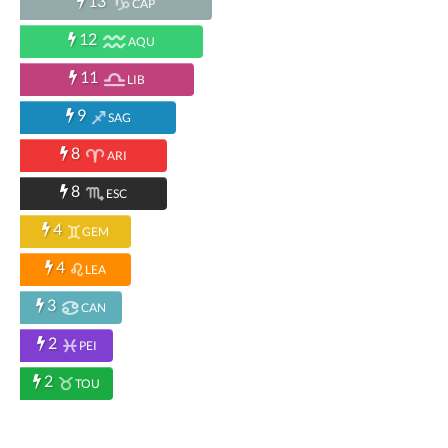
13
CAP
12
AQU
11
LIB
9
SAG
8
ARI
8
ESC
4
GEM
4
LEA
3
CAN
2
PEI
2
TOU