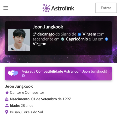
Entrar
Jeon Jungkook
1º decanato
do Signo de
Virgem
com
ascendente em
Capricórnio
e lua em
Virgem
Veja sua
Compatibilidade Astral
com Jeon Jungkook!
Jeon Jungkook
Cantor e Compositor
Nascimento:
01
de
Setembro
de
1997
Idade:
28 anos
Busan, Coreia do Sul