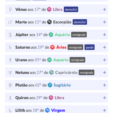
17°
Vênus
aos
de
Libra
domicílio!
11°
Marte
aos
de
Escorpião
domicílio!
14°
Júpiter
aos
de
Aquário
retrógrado
19°
Saturno
aos
de
Áries
retrógrado
queda
05°
Urano
aos
de
Aquário
retrógrado
27°
Netuno
aos
de
Capricórnio
retrógrado
02°
Plutão
aos
de
Sagitário
29°
Quiron
aos
de
Libra
18°
Lilith
aos
de
Virgem