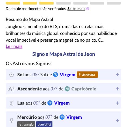
Dados de nascimento não verificados.
Saiba mais
Resumo do Mapa Astral
Jungkook, membro do BTS, é uma das estrelas mais
brilhantes da música global, conhecido por sua habilidade
vocal impecável e presença magnética no palco. C...
Ler mais
Signo e Mapa Astral de Jeon
Os Astros nos Signos:
08°
Sol
aos
Sol de
Virgem
1º decanato
07°
Ascendente
aos
de
Capricórnio
00°
Lua
aos
de
Virgem
07°
Mercúrio
aos
de
Virgem
retrógrado
domicílio!