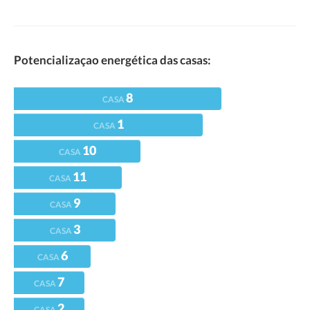
Potencializaçao energética das casas:
8
CASA
1
CASA
10
CASA
11
CASA
9
CASA
3
CASA
6
CASA
7
CASA
2
CASA