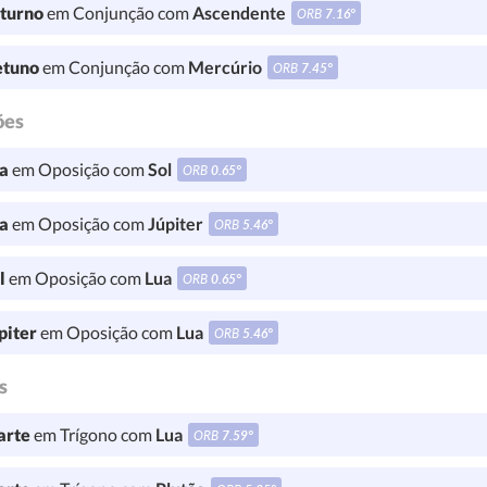
turno
em Conjunção com
Ascendente
ORB
7.16°
tuno
em Conjunção com
Mercúrio
ORB
7.45°
ões
a
em Oposição com
Sol
ORB
0.65°
a
em Oposição com
Júpiter
ORB
5.46°
l
em Oposição com
Lua
ORB
0.65°
piter
em Oposição com
Lua
ORB
5.46°
s
rte
em Trígono com
Lua
ORB
7.59°