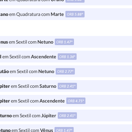
ano
em Quadratura com
Marte
ORB
5.88°
nus
em Sextil com
Netuno
ORB
1.47°
l
em Sextil com
Ascendente
ORB
1.36°
utão
em Sextil com
Netuno
ORB
2.77°
piter
em Sextil com
Saturno
ORB
2.41°
piter
em Sextil com
Ascendente
ORB
4.75°
turno
em Sextil com
Júpiter
ORB
2.41°
tuno
em Sextil com
Vênus
ORB
1.47°