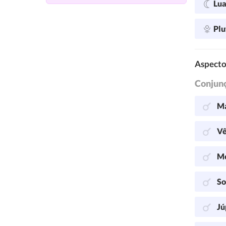
Lu
Plu
Aspecto
Conjun
Ma
Vê
Me
So
Jú