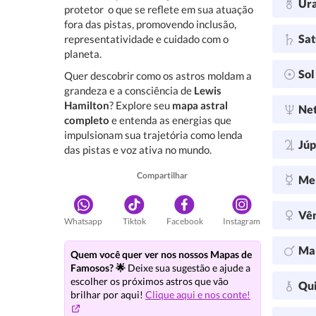
Ur
protetor  o que se reflete em sua atuação
fora das pistas, promovendo inclusão,
Sa
representatividade e cuidado com o
planeta.
So
Quer descobrir como os astros moldam a
grandeza e a consciência de
Lewis
Hamilton
? Explore seu
mapa astral
Ne
completo
e entenda as energias que
impulsionam sua trajetória como lenda
Júp
das pistas e voz ativa no mundo.
Compartilhar
Me
Vê
Whatsapp
Tiktok
Facebook
Instagram
Ma
Quem você quer ver nos nossos Mapas de
Famosos? 🌟
Deixe sua sugestão e ajude a
escolher os próximos astros que vão
Qu
brilhar por aqui!
Clique aqui e nos conte!