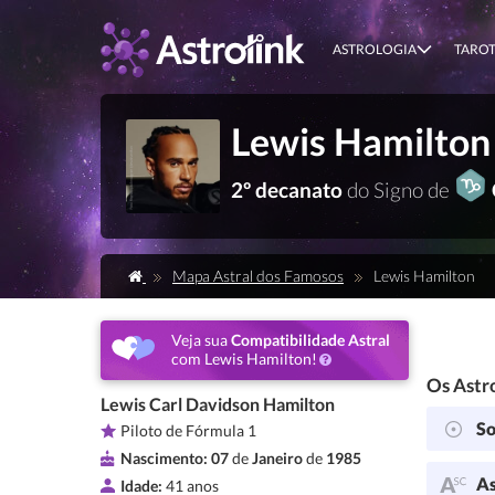
ASTROLOGIA
TARO
Lewis Hamilton
2º decanato
do Signo de
Mapa Astral dos Famosos
Lewis Hamilton
Veja sua
Compatibilidade Astral
com Lewis Hamilton!
Os Astro
Lewis Carl Davidson Hamilton
So
Piloto de Fórmula 1
Nascimento:
07
de
Janeiro
de
1985
As
Idade:
41 anos