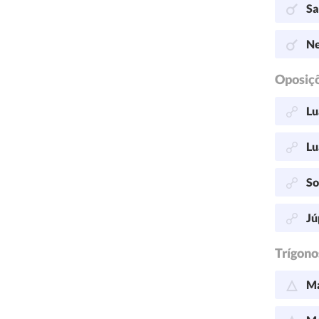
Sa
Ne
Oposiç
Lu
Lu
So
Jú
Trígono
Ma