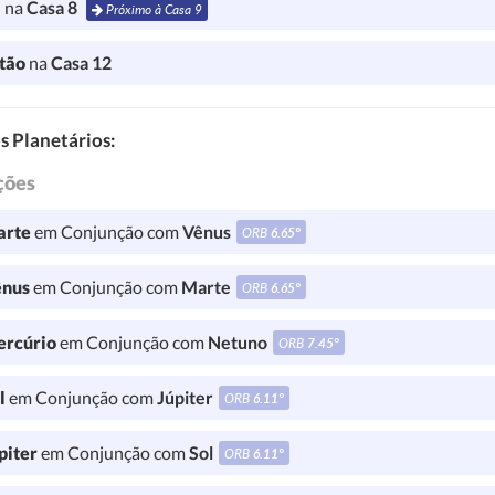
a
na
Casa 8
Próximo à Casa 9
tão
na
Casa 12
s Planetários:
ções
rte
em Conjunção com
Vênus
ORB
6.65°
nus
em Conjunção com
Marte
ORB
6.65°
rcúrio
em Conjunção com
Netuno
ORB
7.45°
l
em Conjunção com
Júpiter
ORB
6.11°
piter
em Conjunção com
Sol
ORB
6.11°