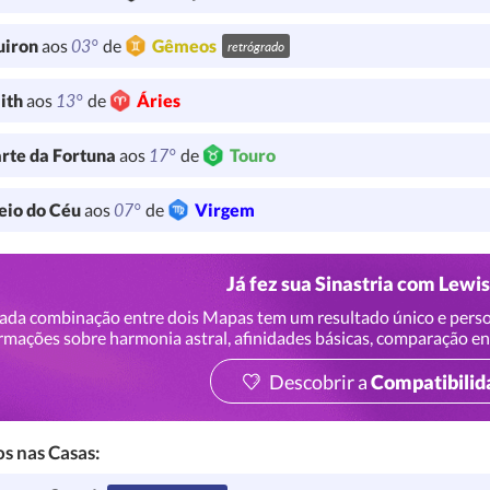
03°
uiron
aos
de
Gêmeos
retrógrado
13°
lith
aos
de
Áries
17°
rte da Fortuna
aos
de
Touro
07°
io do Céu
aos
de
Virgem
Já fez sua Sinastria com Lewi
ada combinação entre dois Mapas tem um resultado único e perso
rmações sobre harmonia astral, afinidades básicas, comparação en
Descobrir a
Compatibilid
s nas Casas: