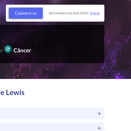
Cadastre-se
Já é membro do Astrolink?
Entrar
em
Câncer
de Lewis