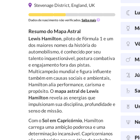
Stevenage District, England, UK
L
Dados de nascimento não verificados.
Saiba mais
M
Resumo do Mapa Astral
Lewis Hamilton
, piloto de Fórmula 1 e um
V
dos maiores nomes da história do
automobilismo, é conhecido por seu
talento inquestionável, postura combativa
M
e engajamento fora das pistas.
Multicampeão mundial e figura influente
Jú
também em causas sociais e ambientais,
Hamilton alia performance, carisma e
Sa
propósito. O
mapa astral de Lewis
Hamilton
revela as energias que
impulsionam sua disciplina, profundidade e
U
senso de missão.
Com o
Sol em Capricórnio
, Hamilton
N
carrega uma ambição poderosa e uma
determinação incansável. Capricornianos
Pl