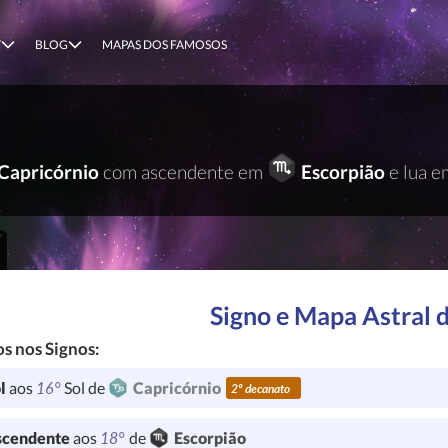
T
BLOG
MAPAS DOS FAMOSOS
Capricórnio
com ascendente em
Escorpião
e lua 
Signo e Mapa Astral 
s nos Signos:
16°
l
aos
Sol de
Capricórnio
2º decanato
18°
cendente
aos
de
Escorpião