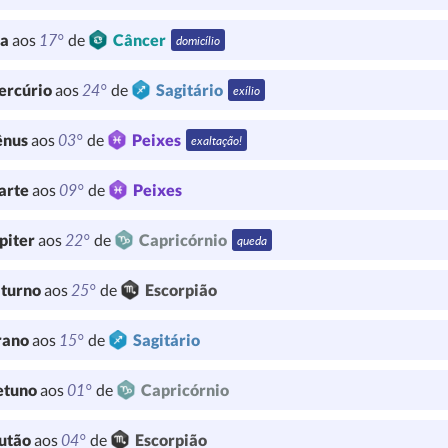
17°
ua
aos
de
Câncer
domicílio
24°
ercúrio
aos
de
Sagitário
exílio
03°
ênus
aos
de
Peixes
exaltação!
09°
arte
aos
de
Peixes
22°
piter
aos
de
Capricórnio
queda
25°
turno
aos
de
Escorpião
15°
rano
aos
de
Sagitário
01°
etuno
aos
de
Capricórnio
04°
utão
aos
de
Escorpião