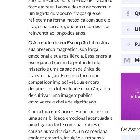
são conhecidos por sua ética de trabalho,
foco em resultados e desejo de construir
Q
um legado duradouro  traços que se
refletem na forma metódica com que ele
traça sua carreira, quebra recordes e se
Li
reinventa ao longo dos anos.
O
Ascendente em Escorpião
intensifica
Pa
sua presença magnética, sua força
emocional e sua resiliência. Essa energia
Me
escorpiana transmite profundidade,
mistério e uma capacidade única de
transformação. É o que o torna um
competidor implacável, que encara
desafios com intensidade e paixão, além
C
de cultivar uma imagem pública
info
envolvente e cheia de significado.
Com a
Lua em Câncer
, Hamilton possui
uma sensibilidade emocional acentuada e
uma ligação forte com suas raízes e
Os Astro
causas humanitárias. A Lua canceriana
confere empatia, intuição e um senso