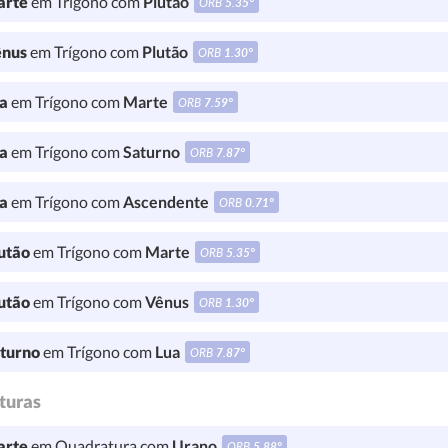
rte
em Trígono com
Plutão
ORB
5.35°
nus
em Trígono com
Plutão
ORB
1.30°
a
em Trígono com
Marte
ORB
7.59°
a
em Trígono com
Saturno
ORB
7.87°
a
em Trígono com
Ascendente
ORB
0.71°
utão
em Trígono com
Marte
ORB
5.35°
utão
em Trígono com
Vênus
ORB
1.30°
turno
em Trígono com
Lua
ORB
7.87°
turas
rte
em Quadratura com
Urano
ORB
5.88°