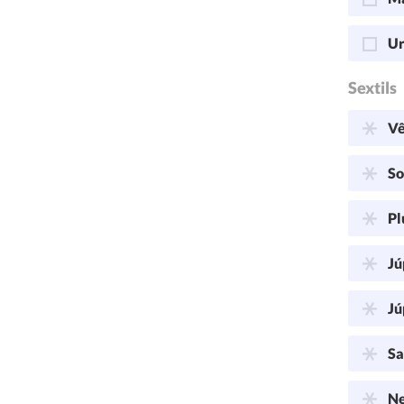
Ur
Sextils
Vê
So
Pl
Jú
Jú
Sa
Ne