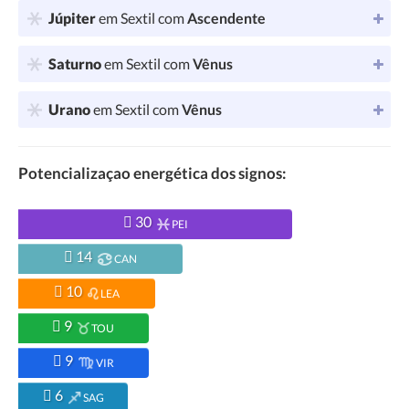
Júpiter
em Sextil com
Ascendente
Saturno
em Sextil com
Vênus
Urano
em Sextil com
Vênus
Potencializaçao energética dos signos:
30
PEI
14
CAN
10
LEA
9
TOU
9
VIR
6
SAG