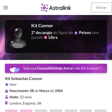
Entrar
Kit Connor
2º decanato
do Signo de
Peixes
com
lua em
Libra
Veja sua
Compatibilidade Astral
com Kit Connor!
Kit Sebastian Connor
Ator
Nascimento:
08
de
Março
de
2004
Idade:
22 anos
London, England, UK