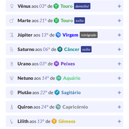
03°
Vênus
aos
de
Touro
domicílio!
21°
Marte
aos
de
Touro
exílio
13°
Júpiter
aos
de
Virgem
retrógrado
06°
Saturno
aos
de
Câncer
exílio
03°
Urano
aos
de
Peixes
14°
Netuno
aos
de
Aquário
22°
Plutão
aos
de
Sagitário
24°
Quiron
aos
de
Capricórnio
13°
Lilith
aos
de
Gêmeos