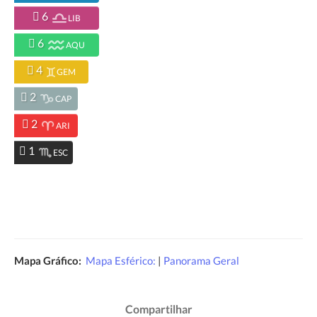
6
LIB
6
AQU
4
GEM
2
CAP
2
ARI
1
ESC
Mapa Gráfico:
Mapa Esférico:
|
Panorama Geral
Compartilhar