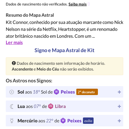
Dados de nascimento não verificados.
Saiba mais
Resumo do Mapa Astral
Kit Connor, conhecido por sua atuação marcante como Nick
Nelson na série da Netflix, Heartstopper, é um renomado
ator britânico nascido em Londres. Com um ...
Ler mais
Signo e Mapa Astral de Kit
Atenção:
Dados de nascimento sem informação de horário.
Ascendente
e
Meio do Céu
não serão exibidos.
Os Astros nos Signos:
18°
Sol
aos
Sol de
Peixes
2º decanato
07°
Lua
aos
de
Libra
22°
Mercúrio
aos
de
Peixes
exílio