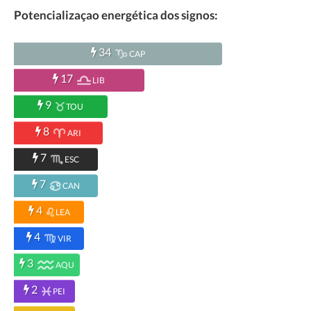
Potencializaçao energética dos signos:
34
CAP
17
LIB
9
TOU
8
ARI
7
ESC
7
CAN
4
LEA
4
VIR
3
AQU
2
PEI