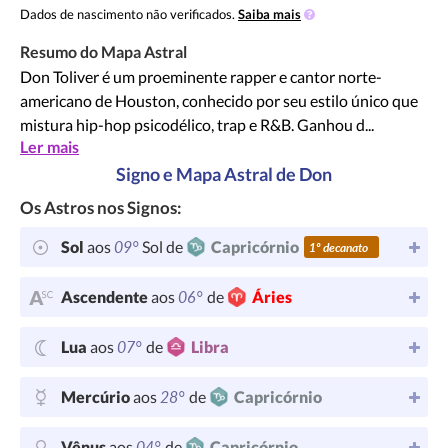
Dados de nascimento não verificados.
Saiba mais
Resumo do Mapa Astral
Don Toliver é um proeminente rapper e cantor norte-
americano de Houston, conhecido por seu estilo único que
mistura hip-hop psicodélico, trap e R&B. Ganhou d...
Ler mais
Signo e Mapa Astral de Don
Os Astros nos Signos:
09°
Sol
aos
Sol de
Capricórnio
1º decanato
06°
Ascendente
aos
de
Áries
07°
Lua
aos
de
Libra
28°
Mercúrio
aos
de
Capricórnio
04°
Vênus
aos
de
Capricórnio