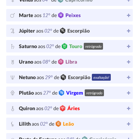
12°
Marte
aos
de
Peixes
02°
Júpiter
aos
de
Escorpião
02°
Saturno
aos
de
Touro
retrógrado
08°
Urano
aos
de
Libra
29°
Netuno
aos
de
Escorpião
exaltação!
27°
Plutão
aos
de
Virgem
retrógrado
02°
Quiron
aos
de
Áries
02°
Lilith
aos
de
Leão