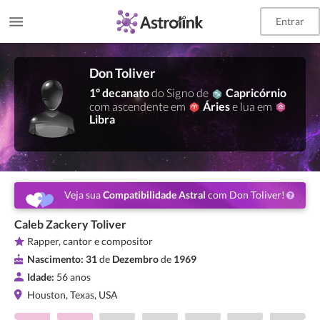
Entrar
Don Toliver
1º decanato
do Signo de
Capricórnio
com ascendente em
Áries
e lua em
Libra
Veja sua
Compatibilidade Astral
com Don Toliver!
Caleb Zackery Toliver
Rapper, cantor e compositor
Nascimento:
31
de
Dezembro
de
1969
Idade:
56 anos
Houston, Texas, USA