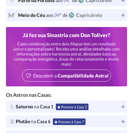
04°
Parte da Fortuna
aos
de
Capricórnio
04°
Meio do Céu
aos
de
Capricórnio
Já fez sua Sinastria com Don Toliver?
Cada combinação entre dois Mapas tem um resultado
único e personalizado! Receba uma análise detalhada com
informações sobre harmonia astral, afinidades básicas,
comparação energética, áreas do relacionamento e muito
mais!
Descobrir a
Compatibilidade Astral
Os Astros nas Casas:
Saturno
na
Casa 1
Próximo à Casa 2
Plutão
na
Casa 6
Próximo à Casa 7