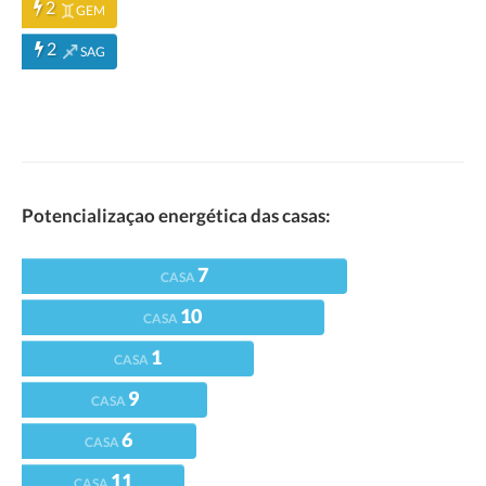
2
GEM
2
SAG
Potencializaçao energética das casas:
7
CASA
10
CASA
1
CASA
9
CASA
6
CASA
11
CASA