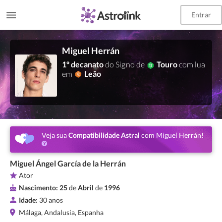
Entrar
Miguel Herrán
1º decanato
do Signo de
Touro
com lua
em
Leão
Veja sua
Compatibilidade Astral
com Miguel Herrán!
Miguel Ángel García de la Herrán
Ator
Nascimento:
25
de
Abril
de
1996
Idade:
30 anos
Málaga, Andalusia, Espanha