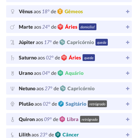
18°
Vênus
aos
de
Gêmeos
24°
Marte
aos
de
Áries
domicílio!
17°
Júpiter
aos
de
Capricórnio
queda
02°
Saturno
aos
de
Áries
queda
04°
Urano
aos
de
Aquário
27°
Netuno
aos
de
Capricórnio
02°
Plutão
aos
de
Sagitário
retrógrado
09°
Quiron
aos
de
Libra
retrógrado
23°
Lilith
aos
de
Câncer