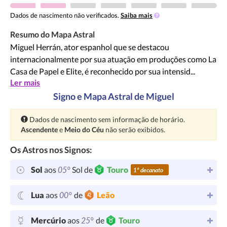
Dados de nascimento não verificados.
Saiba mais
Resumo do Mapa Astral
Miguel Herrán, ator espanhol que se destacou
internacionalmente por sua atuação em produções como La
Casa de Papel e Elite, é reconhecido por sua intensid...
Ler mais
Signo e Mapa Astral de Miguel
Atenção:
Dados de nascimento sem informação de horário.
Ascendente
e
Meio do Céu
não serão exibidos.
Os Astros nos Signos:
05°
Sol
aos
Sol de
Touro
1º decanato
00°
Lua
aos
de
Leão
25°
Mercúrio
aos
de
Touro