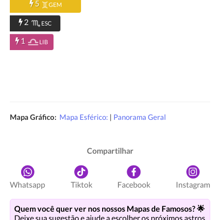
5
GEM
2
ESC
1
LIB
Mapa Gráfico:
Mapa Esférico:
|
Panorama Geral
Compartilhar
Whatsapp
Tiktok
Facebook
Instagram
Quem você quer ver nos nossos Mapas de Famosos? 🌟
Deixe sua sugestão e ajude a escolher os próximos astros