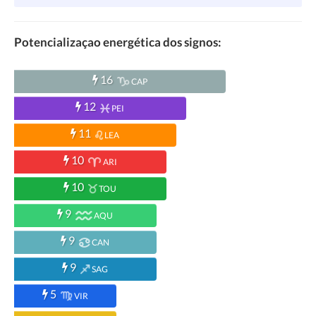
Potencializaçao energética dos signos:
16
CAP
12
PEI
11
LEA
10
ARI
10
TOU
9
AQU
9
CAN
9
SAG
5
VIR