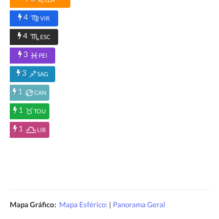
4
VIR
4
ESC
3
PEI
3
SAG
1
CAN
1
TOU
1
LIB
Mapa Gráfico:
Mapa Esférico:
|
Panorama Geral