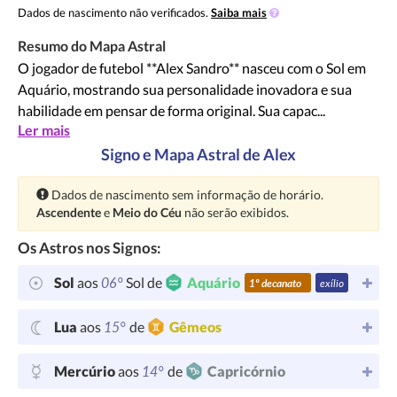
Dados de nascimento não verificados.
Saiba mais
Resumo do Mapa Astral
O jogador de futebol **Alex Sandro** nasceu com o Sol em
Aquário, mostrando sua personalidade inovadora e sua
habilidade em pensar de forma original. Sua capac...
Ler mais
Signo e Mapa Astral de Alex
Atenção:
Dados de nascimento sem informação de horário.
Ascendente
e
Meio do Céu
não serão exibidos.
Os Astros nos Signos:
06°
Sol
aos
Sol de
Aquário
1º decanato
exílio
15°
Lua
aos
de
Gêmeos
14°
Mercúrio
aos
de
Capricórnio