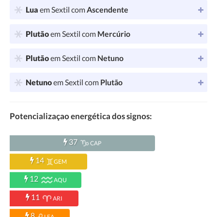
Lua
em Sextil com
Ascendente
Plutão
em Sextil com
Mercúrio
Plutão
em Sextil com
Netuno
Netuno
em Sextil com
Plutão
Potencializaçao energética dos signos:
37
CAP
14
GEM
12
AQU
11
ARI
8
LEA