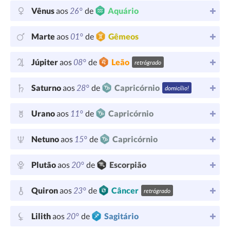
26°
Vênus
aos
de
Aquário
01°
Marte
aos
de
Gêmeos
08°
Júpiter
aos
de
Leão
retrógrado
28°
Saturno
aos
de
Capricórnio
domicílio!
11°
Urano
aos
de
Capricórnio
15°
Netuno
aos
de
Capricórnio
20°
Plutão
aos
de
Escorpião
23°
Quiron
aos
de
Câncer
retrógrado
20°
Lilith
aos
de
Sagitário