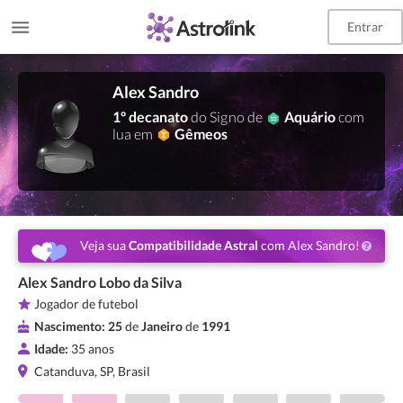
Entrar
Alex Sandro
1º decanato
do Signo de
Aquário
com
lua em
Gêmeos
Veja sua
Compatibilidade Astral
com Alex Sandro!
Alex Sandro Lobo da Silva
Jogador de futebol
Nascimento:
25
de
Janeiro
de
1991
Idade:
35 anos
Catanduva, SP, Brasil