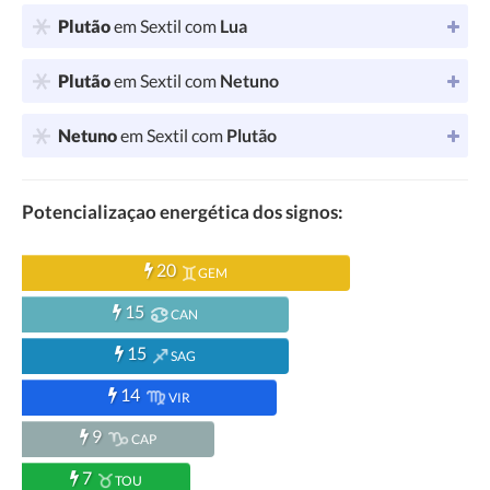
Plutão
em Sextil com
Lua
Plutão
em Sextil com
Netuno
Netuno
em Sextil com
Plutão
Potencializaçao energética dos signos:
20
GEM
15
CAN
15
SAG
14
VIR
9
CAP
7
TOU