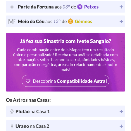
03°
Parte da Fortuna
aos
de
Peixes
13°
Meio do Céu
aos
de
Gêmeos
Já fez sua Sinastria com Ivete Sangalo?
Cada combinação entre dois Mapas tem um resultado
único e personalizado! Receba uma análise detalhada com
informações sobre harmonia astral, afinidades básicas,
comparação energética, áreas do relacionamento e muito
mais!
Descobrir a
Compatibilidade Astral
Os Astros nas Casas:
Plutão
na
Casa 1
Urano
na
Casa 2