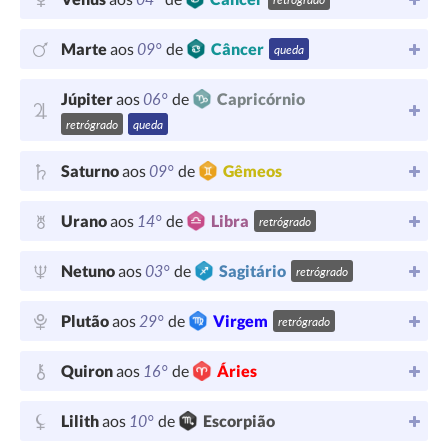
09°
Marte
aos
de
Câncer
queda
06°
Júpiter
aos
de
Capricórnio
retrógrado
queda
09°
Saturno
aos
de
Gêmeos
14°
Urano
aos
de
Libra
retrógrado
03°
Netuno
aos
de
Sagitário
retrógrado
29°
Plutão
aos
de
Virgem
retrógrado
16°
Quiron
aos
de
Áries
10°
Lilith
aos
de
Escorpião