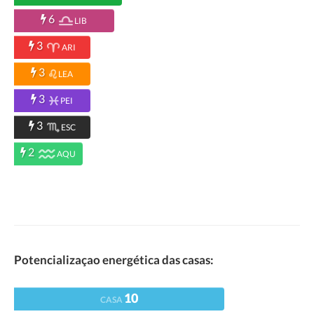
6
LIB
3
ARI
3
LEA
3
PEI
3
ESC
2
AQU
Potencializaçao energética das casas:
10
CASA