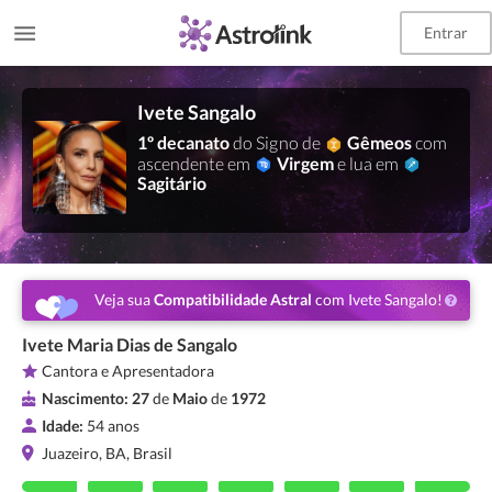
Entrar
Ivete Sangalo
1º decanato
do Signo de
Gêmeos
com
ascendente em
Virgem
e lua em
Sagitário
Veja sua
Compatibilidade Astral
com Ivete Sangalo!
Ivete Maria Dias de Sangalo
Cantora e Apresentadora
Nascimento:
27
de
Maio
de
1972
Idade:
54 anos
Juazeiro, BA, Brasil