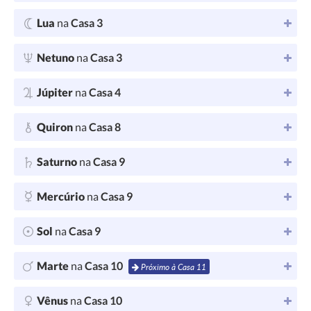
Lua
na
Casa 3
Netuno
na
Casa 3
Júpiter
na
Casa 4
Quiron
na
Casa 8
Saturno
na
Casa 9
Mercúrio
na
Casa 9
Sol
na
Casa 9
Marte
na
Casa 10
Próximo à Casa 11
Vênus
na
Casa 10