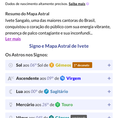
Dados de nascimento altamente precisos.
Saiba mais
Resumo do Mapa Astral
Ivete Sangalo, uma das maiores cantoras do Brasil,
conquistou o coração do público com sua energia vibrante,
presença de palco contagiante e sua inconfundí...
Ler mais
Signo e Mapa Astral de Ivete
Os Astros nos Signos:
06°
Sol
aos
Sol de
Gêmeos
1º decanato
09°
Ascendente
aos
de
Virgem
00°
Lua
aos
de
Sagitário
26°
Mercúrio
aos
de
Touro
04°
Vênus
aos
de
Câncer
retrógrado