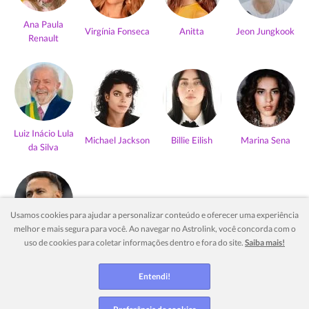
Ana Paula
Virgínia Fonseca
Anitta
Jeon Jungkook
Renault
Luiz Inácio Lula
Michael Jackson
Billie Eilish
Marina Sena
da Silva
Usamos cookies para ajudar a personalizar conteúdo e oferecer uma experiência
melhor e mais segura para você. Ao navegar no Astrolink, você concorda com o
Neymar Jr
uso de cookies para coletar informações dentro e fora do site.
Saiba mais!
Ver mais
Entendi!