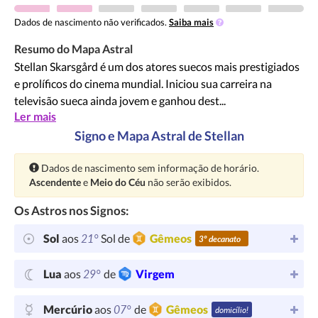
Dados de nascimento não verificados.
Saiba mais
Resumo do Mapa Astral
Stellan Skarsgård é um dos atores suecos mais prestigiados
e prolíficos do cinema mundial. Iniciou sua carreira na
televisão sueca ainda jovem e ganhou dest...
Ler mais
Signo e Mapa Astral de Stellan
Atenção:
Dados de nascimento sem informação de horário.
Ascendente
e
Meio do Céu
não serão exibidos.
Os Astros nos Signos:
21°
Sol
aos
Sol de
Gêmeos
3º decanato
29°
Lua
aos
de
Virgem
07°
Mercúrio
aos
de
Gêmeos
domicílio!