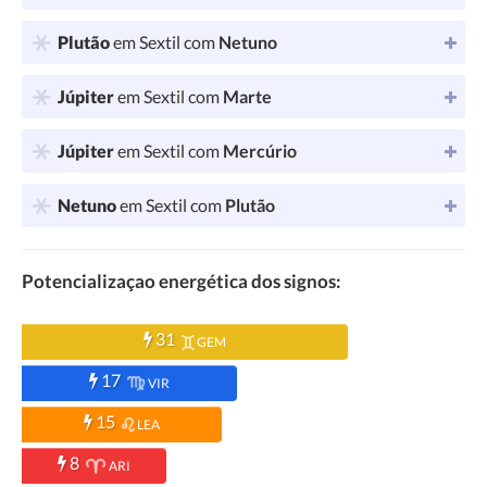
Plutão
em Sextil com
Netuno
Júpiter
em Sextil com
Marte
Júpiter
em Sextil com
Mercúrio
Netuno
em Sextil com
Plutão
Potencializaçao energética dos signos:
31
GEM
17
VIR
15
LEA
8
ARI