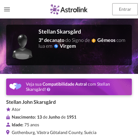
Entrar
Stellan Skarsgård
3º decanato
do Signo de
Gêmeos
com
lua em
Virgem
Veja sua
Compatibilidade Astral
com Stellan
Skarsgård!
Stellan John Skarsgård
Ator
Nascimento:
13
de
Junho
de
1951
Idade:
75 anos
Gothenburg, Västra Götaland County, Suécia