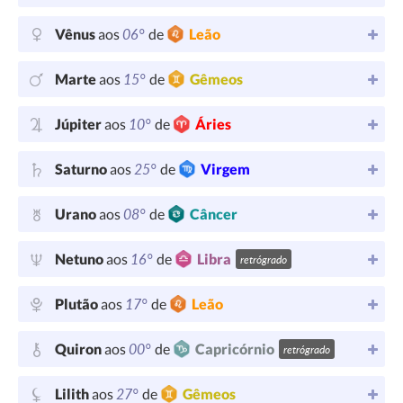
06°
Vênus
aos
de
Leão
15°
Marte
aos
de
Gêmeos
10°
Júpiter
aos
de
Áries
25°
Saturno
aos
de
Virgem
08°
Urano
aos
de
Câncer
16°
Netuno
aos
de
Libra
retrógrado
17°
Plutão
aos
de
Leão
00°
Quiron
aos
de
Capricórnio
retrógrado
27°
Lilith
aos
de
Gêmeos