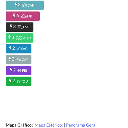
8
CAN
6
LIB
3
ESC
3
AQU
2
SAG
2
CAP
2
PEI
2
TOU
Mapa Gráfico:
Mapa Esférico:
|
Panorama Geral