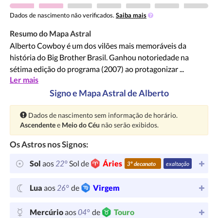
Dados de nascimento não verificados.
Saiba mais
Resumo do Mapa Astral
Alberto Cowboy é um dos vilões mais memoráveis da
história do Big Brother Brasil. Ganhou notoriedade na
sétima edição do programa (2007) ao protagonizar ...
Ler mais
Signo e Mapa Astral de Alberto
Atenção:
Dados de nascimento sem informação de horário.
Ascendente
e
Meio do Céu
não serão exibidos.
Os Astros nos Signos:
22°
Sol
aos
Sol de
Áries
3º decanato
exaltação
26°
Lua
aos
de
Virgem
04°
Mercúrio
aos
de
Touro