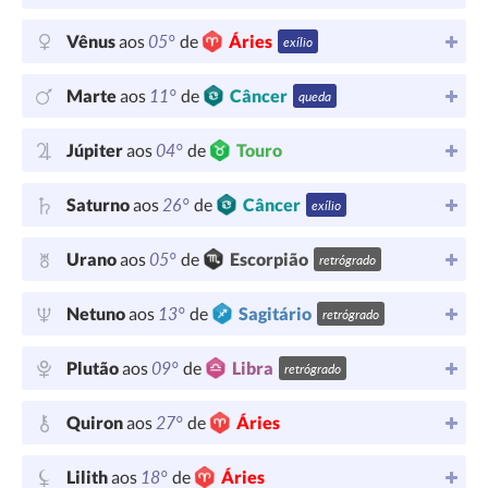
05°
Vênus
aos
de
Áries
exílio
11°
Marte
aos
de
Câncer
queda
04°
Júpiter
aos
de
Touro
26°
Saturno
aos
de
Câncer
exílio
05°
Urano
aos
de
Escorpião
retrógrado
13°
Netuno
aos
de
Sagitário
retrógrado
09°
Plutão
aos
de
Libra
retrógrado
27°
Quiron
aos
de
Áries
18°
Lilith
aos
de
Áries