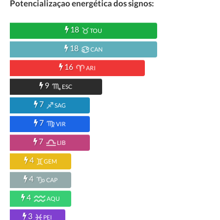
Potencializaçao energética dos signos:
18
TOU
18
CAN
16
ARI
9
ESC
7
SAG
7
VIR
7
LIB
4
GEM
4
CAP
4
AQU
3
PEI