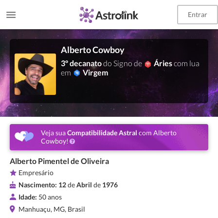
Entrar
Alberto Cowboy
3º decanato
do Signo de
Áries
com lua
em
Virgem
Veja sua
Compatibilidade Astral
com Alberto
Cowboy!
Alberto Pimentel de Oliveira
Empresário
Nascimento:
12
de
Abril
de
1976
Idade:
50 anos
Manhuaçu, MG, Brasil