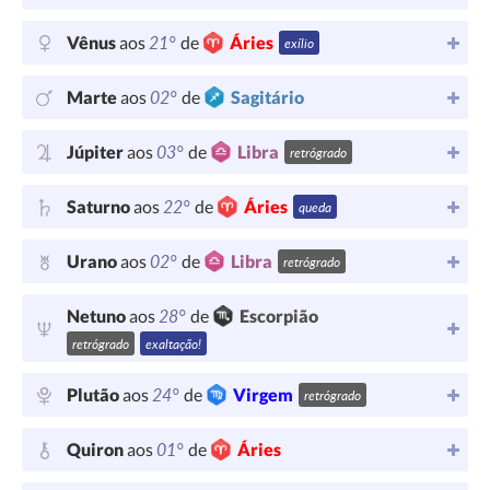
21°
Vênus
aos
de
Áries
exílio
02°
Marte
aos
de
Sagitário
03°
Júpiter
aos
de
Libra
retrógrado
22°
Saturno
aos
de
Áries
queda
02°
Urano
aos
de
Libra
retrógrado
28°
Netuno
aos
de
Escorpião
retrógrado
exaltação!
24°
Plutão
aos
de
Virgem
retrógrado
01°
Quiron
aos
de
Áries