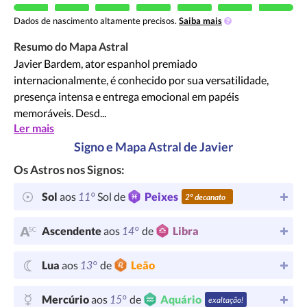
Dados de nascimento altamente precisos.
Saiba mais
Resumo do Mapa Astral
Javier Bardem, ator espanhol premiado
internacionalmente, é conhecido por sua versatilidade,
presença intensa e entrega emocional em papéis
memoráveis. Desd...
Ler mais
Signo e Mapa Astral de Javier
Os Astros nos Signos:
11°
Sol
aos
Sol de
Peixes
2º decanato
14°
Ascendente
aos
de
Libra
13°
Lua
aos
de
Leão
15°
Mercúrio
aos
de
Aquário
exaltação!