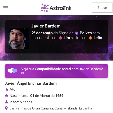
Entrar
Javier Bardem
2º decanato
do Signo de
Peixes
com
ascendente em
Libra
e lua em
Leão
Veja sua
Compatibilidade Astral
com Javier Bardem!
Javier Ángel Encinas Bardem
Ator
Nascimento:
01
de
Março
de
1969
Idade:
57 anos
Las Palmas de Gran Canaria, Canary Islands, Espanha