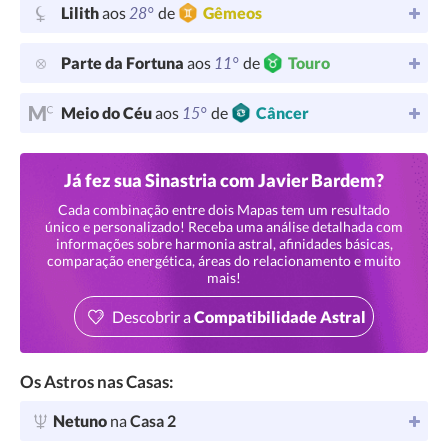
28°
Lilith
aos
de
Gêmeos
11°
Parte da Fortuna
aos
de
Touro
15°
Meio do Céu
aos
de
Câncer
Já fez sua Sinastria com Javier Bardem?
Cada combinação entre dois Mapas tem um resultado
único e personalizado! Receba uma análise detalhada com
informações sobre harmonia astral, afinidades básicas,
comparação energética, áreas do relacionamento e muito
mais!
Descobrir a
Compatibilidade Astral
Os Astros nas Casas:
Netuno
na
Casa 2