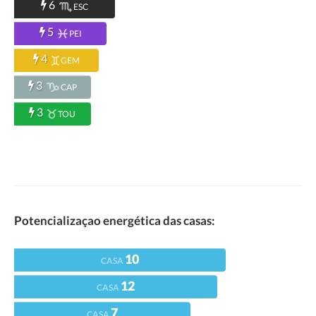
6
ESC
5
PEI
4
GEM
3
CAP
3
TOU
Potencializaçao energética das casas:
10
CASA
12
CASA
7
CASA