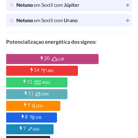
Netuno
em Sextil com
Júpiter
Netuno
em Sextil com
Urano
Potencializaçao energética dos signos:
20
LIB
14
ARI
11
AQU
11
CAN
9
LEA
8
VIR
7
SAG