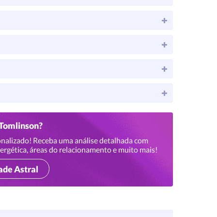
 Tomlinson?
nalizado! Receba uma análise detalhada com
ergética, áreas do relacionamento e muito mais!
ade Astral