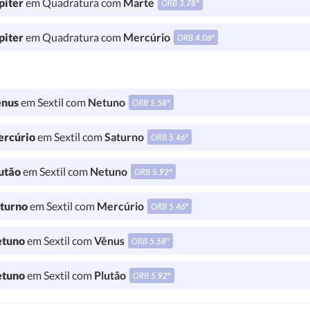
piter
em Quadratura com
Marte
ORB
3.78°
piter
em Quadratura com
Mercúrio
ORB
4.06°
nus
em Sextil com
Netuno
ORB
5.58°
rcúrio
em Sextil com
Saturno
ORB
5.46°
utão
em Sextil com
Netuno
ORB
5.92°
turno
em Sextil com
Mercúrio
ORB
5.46°
tuno
em Sextil com
Vênus
ORB
5.58°
tuno
em Sextil com
Plutão
ORB
5.92°