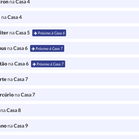
iron
na
Casa 4
a
na
Casa 4
iter
na
Casa 5
Próximo à Casa 6
nus
na
Casa 6
Próximo à Casa 7
tão
na
Casa 6
Próximo à Casa 7
rte
na
Casa 7
rcúrio
na
Casa 7
l
na
Casa 8
ano
na
Casa 9