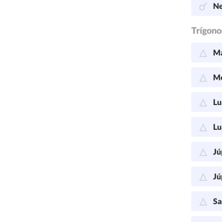
Ne
Trígono
Ma
Me
Lu
Lu
Jú
Jú
Sa