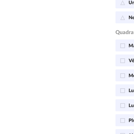
Ur
Ne
Quadra
Ma
Vê
Me
Lu
Lu
Pl