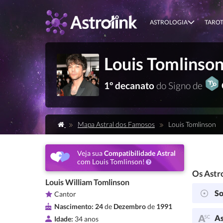
ASTROLOGIA
TARO
Louis Tomlinso
1º decanato
do Signo de
Mapa Astral dos Famosos
Louis Tomlinson
Veja sua
Compatibilidade Astral
com Louis Tomlinson!
Os Astro
Louis William Tomlinson
So
Cantor
Nascimento:
24
de
Dezembro
de
1991
As
Idade:
34 anos