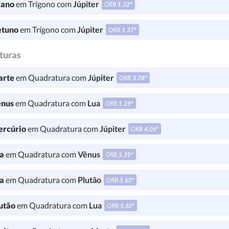
ano
em Trígono com
Júpiter
ORB
1.32°
tuno
em Trígono com
Júpiter
ORB
1.37°
turas
rte
em Quadratura com
Júpiter
ORB
3.78°
nus
em Quadratura com
Lua
ORB
5.29°
rcúrio
em Quadratura com
Júpiter
ORB
4.06°
a
em Quadratura com
Vênus
ORB
5.29°
a
em Quadratura com
Plutão
ORB
5.63°
utão
em Quadratura com
Lua
ORB
5.63°