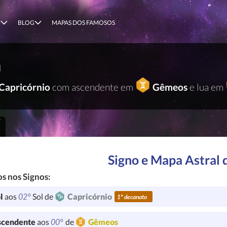
T
BLOG
MAPAS DOS FAMOSOS
n
Capricórnio
com ascendente em
Gêmeos
e lua em
Signo e Mapa Astral 
s nos Signos:
02°
l
aos
Sol de
Capricórnio
1º decanato
00°
cendente
aos
de
Gêmeos