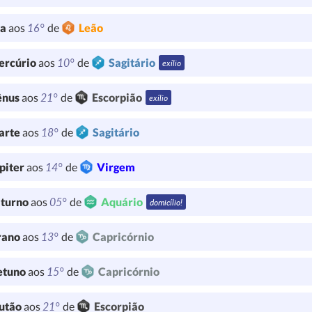
16°
ua
aos
de
Leão
10°
ercúrio
aos
de
Sagitário
exílio
21°
ênus
aos
de
Escorpião
exílio
18°
arte
aos
de
Sagitário
14°
piter
aos
de
Virgem
05°
turno
aos
de
Aquário
domicílio!
13°
rano
aos
de
Capricórnio
15°
etuno
aos
de
Capricórnio
21°
utão
aos
de
Escorpião