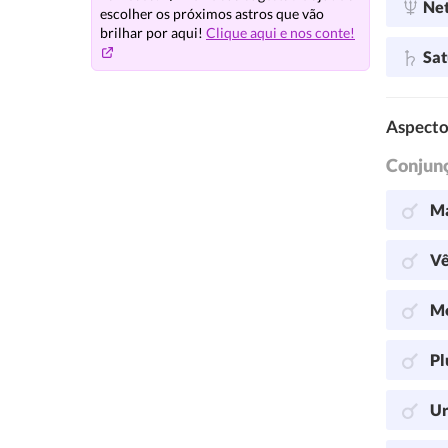
Ne
escolher os próximos astros que vão
brilhar por aqui!
Clique aqui e nos conte!
Sa
Aspecto
Conjun
Ma
Vê
Me
Pl
Ur