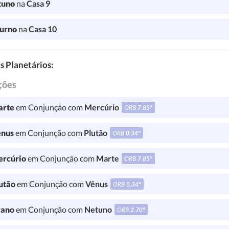
tuno
na
Casa 9
turno
na
Casa 10
s Planetários:
ções
rte
em Conjunção com
Mercúrio
ORB
7.85°
nus
em Conjunção com
Plutão
ORB
0.34°
rcúrio
em Conjunção com
Marte
ORB
7.85°
utão
em Conjunção com
Vênus
ORB
0.34°
ano
em Conjunção com
Netuno
ORB
2.70°