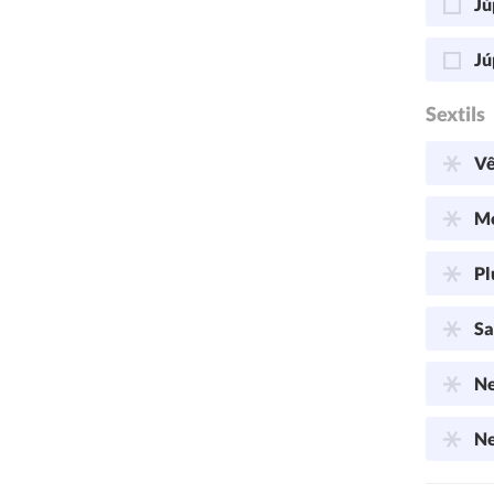
Jú
Jú
Sextils
Vê
Me
Pl
Sa
Ne
Ne