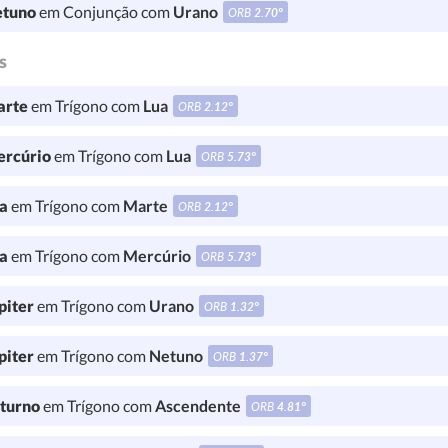
tuno
em Conjunção com
Urano
ORB
2.70°
s
rte
em Trígono com
Lua
ORB
2.12°
rcúrio
em Trígono com
Lua
ORB
5.73°
a
em Trígono com
Marte
ORB
2.12°
a
em Trígono com
Mercúrio
ORB
5.73°
piter
em Trígono com
Urano
ORB
1.32°
piter
em Trígono com
Netuno
ORB
1.37°
turno
em Trígono com
Ascendente
ORB
4.81°