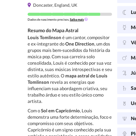
Doncaster, England, UK
L
Dados de nascimento precisos.
Saiba mais
M
Resumo do Mapa Astral
Louis Tomlinson
é um cantor, compositor
V
e ex-integrante do
One Direction
, um dos
grupos mais bem-sucedidos da história da
música pop. Com sua carreira solo
M
consolidada, Louis é conhecido por sua voz
distinta, suas músicas introspectivas e seu
Jú
estilo autêntico. O
mapa astral de Louis
Tomlinson
revela as energias que
Sa
influenciam sua abordagem criativa, seu
trabalho árduo e seu estilo único como
artista.
U
Com o
Sol em Capricórnio
, Louis
demonstra uma forte determinação, foco e
N
compromisso com seus objetivos.
Capricórnio é um signo conhecido pela sua
Pl