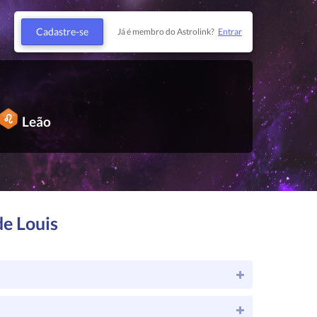
Cadastre-se
Já é membro do Astrolink?
Entrar
Leão
de Louis