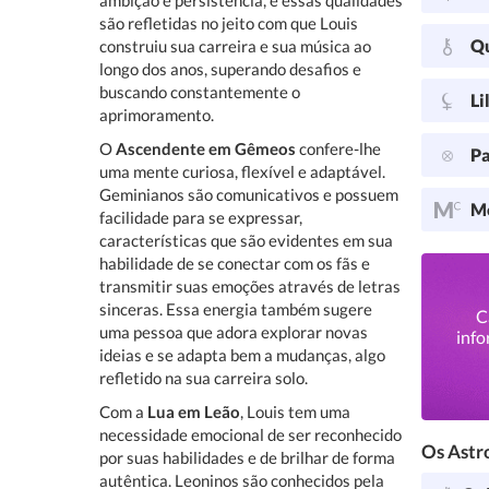
ambição e persistência, e essas qualidades
são refletidas no jeito com que Louis
Q
construiu sua carreira e sua música ao
longo dos anos, superando desafios e
buscando constantemente o
Li
aprimoramento.
O
Ascendente em Gêmeos
confere-lhe
Pa
uma mente curiosa, flexível e adaptável.
Geminianos são comunicativos e possuem
Me
facilidade para se expressar,
características que são evidentes em sua
habilidade de se conectar com os fãs e
transmitir suas emoções através de letras
sinceras. Essa energia também sugere
C
uma pessoa que adora explorar novas
info
ideias e se adapta bem a mudanças, algo
refletido na sua carreira solo.
Com a
Lua em Leão
, Louis tem uma
necessidade emocional de ser reconhecido
Os Astro
por suas habilidades e de brilhar de forma
autêntica. Leoninos são conhecidos pela