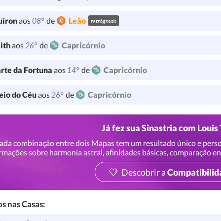
08°
uiron
aos
de
Leão
retrógrado
26°
lith
aos
de
Capricórnio
14°
rte da Fortuna
aos
de
Capricórnio
26°
io do Céu
aos
de
Capricórnio
Já fez sua Sinastria com Louis
ada combinação entre dois Mapas tem um resultado único e perso
rmações sobre harmonia astral, afinidades básicas, comparação en
Descobrir a
Compatibilid
s nas Casas: