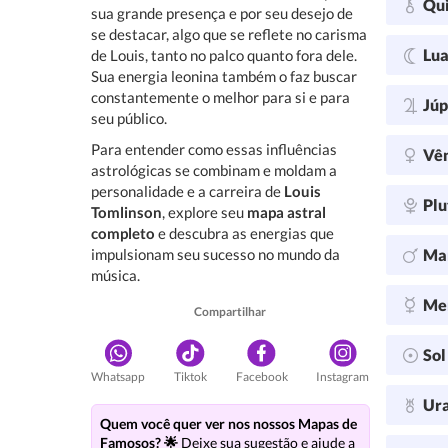
Qu
sua grande presença e por seu desejo de
se destacar, algo que se reflete no carisma
Lu
de Louis, tanto no palco quanto fora dele.
Sua energia leonina também o faz buscar
constantemente o melhor para si e para
Júp
seu público.
Para entender como essas influências
Vê
astrológicas se combinam e moldam a
personalidade e a carreira de
Louis
Plu
Tomlinson
, explore seu
mapa astral
completo
e descubra as energias que
impulsionam seu sucesso no mundo da
Ma
música.
Me
Compartilhar
So
Whatsapp
Tiktok
Facebook
Instagram
Ur
Quem você quer ver nos nossos Mapas de
Famosos? 🌟
Deixe sua sugestão e ajude a