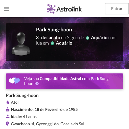
Entrar
Park Sung-hoon
3º decanato
do Signo de
Aquário
com
lua em
Aquário
Veja sua
Compatibilidade Astral
com Park Sung-
hoon!
Park Sung-hoon
Ator
Nascimento:
18
de
Fevereiro
de
1985
Idade:
41 anos
Gwacheon-si, Gyeonggi-do, Coreia do Sul