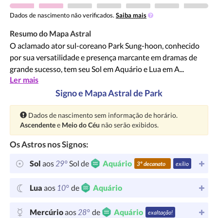
Dados de nascimento não verificados.
Saiba mais
Resumo do Mapa Astral
O aclamado ator sul-coreano Park Sung-hoon, conhecido
por sua versatilidade e presença marcante em dramas de
grande sucesso, tem seu Sol em Aquário e Lua em A...
Ler mais
Signo e Mapa Astral de Park
Atenção:
Dados de nascimento sem informação de horário.
Ascendente
e
Meio do Céu
não serão exibidos.
Os Astros nos Signos:
29°
Sol
aos
Sol de
Aquário
3º decanato
exílio
10°
Lua
aos
de
Aquário
28°
Mercúrio
aos
de
Aquário
exaltação!