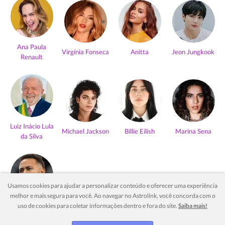
Ana Paula
Virgínia Fonseca
Anitta
Jeon Jungkook
Renault
Luiz Inácio Lula
Michael Jackson
Billie Eilish
Marina Sena
da Silva
Usamos cookies para ajudar a personalizar conteúdo e oferecer uma experiência
melhor e mais segura para você. Ao navegar no Astrolink, você concorda com o
Neymar Jr
uso de cookies para coletar informações dentro e fora do site.
Saiba mais!