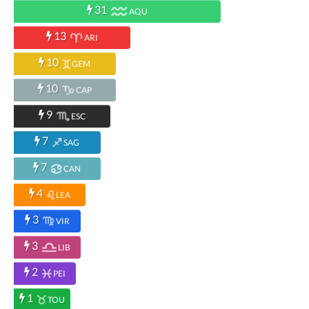
31
AQU
13
ARI
10
GEM
10
CAP
9
ESC
7
SAG
7
CAN
4
LEA
3
VIR
3
LIB
2
PEI
1
TOU