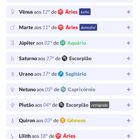
12°
Vênus
aos
de
Áries
exílio
11°
Marte
aos
de
Áries
domicílio!
02°
Júpiter
aos
de
Aquário
27°
Saturno
aos
de
Escorpião
17°
Urano
aos
de
Sagitário
03°
Netuno
aos
de
Capricórnio
04°
Plutão
aos
de
Escorpião
retrógrado
03°
Quiron
aos
de
Gêmeos
18°
Lilith
aos
de
Áries