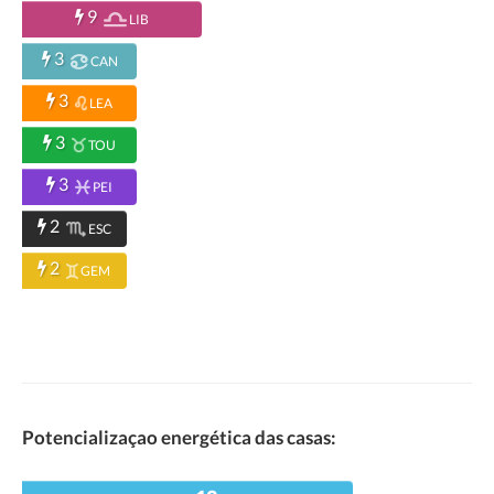
9
LIB
3
CAN
3
LEA
3
TOU
3
PEI
2
ESC
2
GEM
Potencializaçao energética das casas: