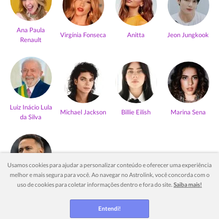
Ana Paula
Virgínia Fonseca
Anitta
Jeon Jungkook
Renault
Luiz Inácio Lula
Michael Jackson
Billie Eilish
Marina Sena
da Silva
Usamos cookies para ajudar a personalizar conteúdo e oferecer uma experiência
melhor e mais segura para você. Ao navegar no Astrolink, você concorda com o
Neymar Jr
uso de cookies para coletar informações dentro e fora do site.
Saiba mais!
Ver mais
Entendi!