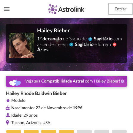
Entrar
Hailey Bieber
1º decanato
do Signo de
Sagitário
com
ascendente em
Sagitário
e lua em
Áries
Veja sua
Compatibilidade Astral
com Hailey Bieber!
Hailey Rhode Baldwin Bieber
Modelo
Nascimento:
22
de
Novembro
de
1996
Idade:
29 anos
Tucson, Arizona, USA