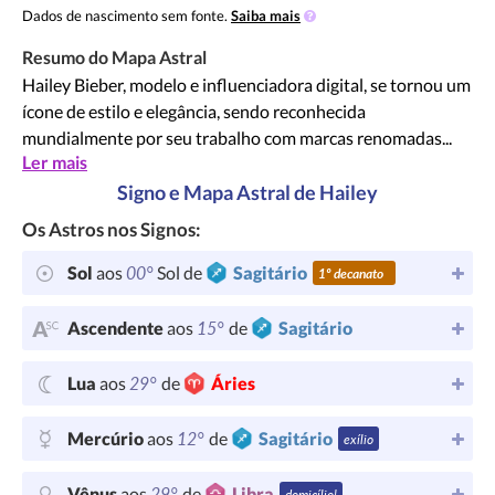
Dados de nascimento sem fonte.
Saiba mais
Resumo do Mapa Astral
Hailey Bieber, modelo e influenciadora digital, se tornou um
ícone de estilo e elegância, sendo reconhecida
mundialmente por seu trabalho com marcas renomadas...
Ler mais
Signo e Mapa Astral de Hailey
Os Astros nos Signos:
00°
Sol
aos
Sol de
Sagitário
1º decanato
15°
Ascendente
aos
de
Sagitário
29°
Lua
aos
de
Áries
12°
Mercúrio
aos
de
Sagitário
exílio
29°
Vênus
aos
de
Libra
domicílio!