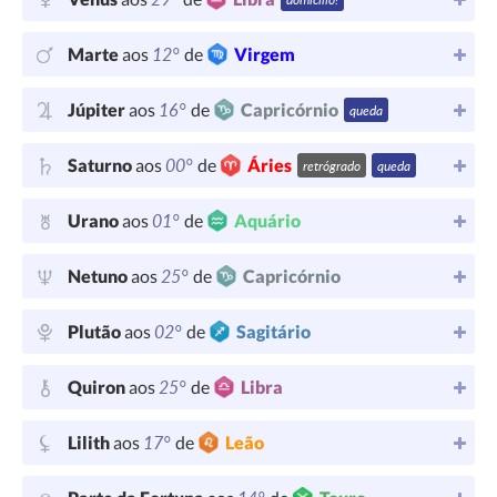
12°
Marte
aos
de
Virgem
16°
Júpiter
aos
de
Capricórnio
queda
00°
Saturno
aos
de
Áries
retrógrado
queda
01°
Urano
aos
de
Aquário
25°
Netuno
aos
de
Capricórnio
02°
Plutão
aos
de
Sagitário
25°
Quiron
aos
de
Libra
17°
Lilith
aos
de
Leão