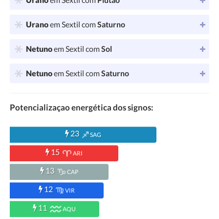
Urano
em Sextil com
Saturno
Netuno
em Sextil com
Sol
Netuno
em Sextil com
Saturno
Potencializaçao energética dos signos:
23
SAG
15
ARI
13
CAP
12
VIR
11
AQU