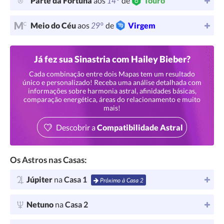
14°
Parte da Fortuna
aos
de
Touro
29°
Meio do Céu
aos
de
Virgem
Já fez sua Sinastria com Hailey Bieber?
Cada combinação entre dois Mapas tem um resultado
único e personalizado! Receba uma análise detalhada com
informações sobre harmonia astral, afinidades básicas,
comparação energética, áreas do relacionamento e muito
mais!
Descobrir a
Compatibilidade Astral
Os Astros nas Casas:
Júpiter
na
Casa 1
Próximo à Casa 2
Netuno
na
Casa 2