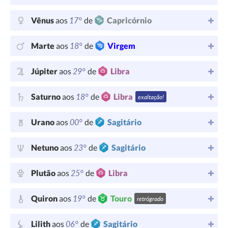
17°
Vênus
aos
de
Capricórnio
18°
Marte
aos
de
Virgem
29°
Júpiter
aos
de
Libra
18°
Saturno
aos
de
Libra
exaltação!
00°
Urano
aos
de
Sagitário
23°
Netuno
aos
de
Sagitário
25°
Plutão
aos
de
Libra
19°
Quiron
aos
de
Touro
retrógrado
06°
Lilith
aos
de
Sagitário