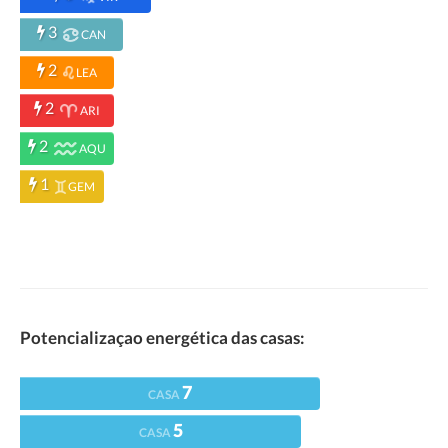
3
CAN
2
LEA
2
ARI
2
AQU
1
GEM
Potencializaçao energética das casas:
7
CASA
5
CASA