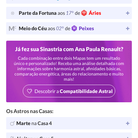
17°
Parte da Fortuna
aos
de
Áries
02°
Meio do Céu
aos
de
Peixes
Já fez sua Sinastria com Ana Paula Renault?
Cada combinação entre dois Mapas tem um resultado
único e personalizado! Receba uma análise detalhada com
informações sobre harmonia astral, afinidades básicas,
comparação energética, áreas do relacionamento e muito
mais!
Descobrir a
Compatibilidade Astral
Os Astros nas Casas:
Marte
na
Casa 4