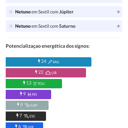
Netuno
em Sextil com
Júpiter
Netuno
em Sextil com
Saturno
Potencializaçao energética dos signos:
24
SAG
22
LIB
13
TOU
9
PEI
8
CAP
7
ESC
6
VIR