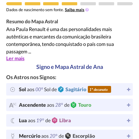
Dados de nascimento sem fonte.
Saiba mais
Resumo do Mapa Astral
Ana Paula Renault é uma das personalidades mais
autênticas e marcantes da comunicação brasileira
contemporânea, tendo conquistado o país com sua
passagem ...
Ler mais
Signo e Mapa Astral de Ana
Os Astros nos Signos:
00°
Sol
aos
Sol de
Sagitário
1º decanato
28°
Ascendente
aos
de
Touro
19°
Lua
aos
de
Libra
20°
Mercúrio
aos
de
Escorpião