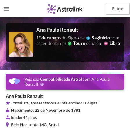
Entrar
Ana Paula Renault
1º decanato
do Signo de
Sagitário
com
ascendente em
Touro
e lua em
Libra
Veja sua
Compatibilidade Astral
com Ana Paula
Renault!
Ana Paula Renault
Jornalista, apresentadora e influenciadora digital
Nascimento:
22
de
Novembro
de
1981
Idade:
44 anos
Belo Horizonte, MG, Brasil