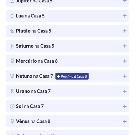
Júpiter
na
Casa 5
Lua
na
Casa 5
Plutão
na
Casa 5
Saturno
na
Casa 5
Mercúrio
na
Casa 6
Netuno
na
Casa 7
Próximo à Casa 8
Urano
na
Casa 7
Sol
na
Casa 7
Vênus
na
Casa 8