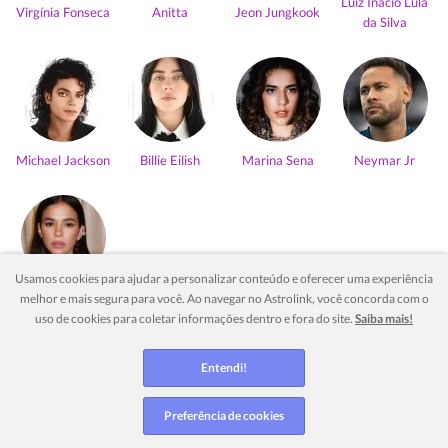
Luiz Inácio Lula
Virgínia Fonseca
Anitta
Jeon Jungkook
da Silva
Michael Jackson
Billie Eilish
Marina Sena
Neymar Jr
Usamos cookies para ajudar a personalizar conteúdo e oferecer uma experiência
Bruna
melhor e mais segura para você. Ao navegar no Astrolink, você concorda com o
Marquezine
uso de cookies para coletar informações dentro e fora do site.
Saiba mais!
Ver mais
Entendi!
Preferência de cookies