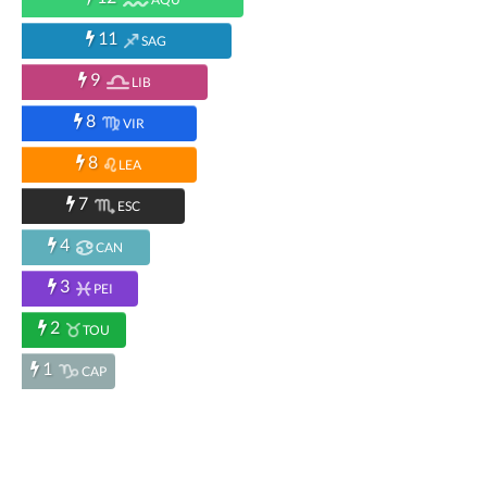
11
SAG
9
LIB
8
VIR
8
LEA
7
ESC
4
CAN
3
PEI
2
TOU
1
CAP