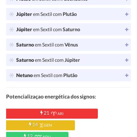
Júpiter
em Sextil com
Plutão
Júpiter
em Sextil com
Saturno
Saturno
em Sextil com
Vênus
Saturno
em Sextil com
Júpiter
Netuno
em Sextil com
Plutão
Potencializaçao energética dos signos:
21
ARI
14
GEM
12
AQU