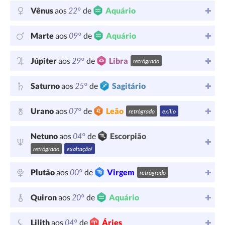
22°
Vênus
aos
de
Aquário
09°
Marte
aos
de
Aquário
29°
Júpiter
aos
de
Libra
retrógrado
25°
Saturno
aos
de
Sagitário
07°
Urano
aos
de
Leão
retrógrado
exílio
04°
Netuno
aos
de
Escorpião
retrógrado
exaltação!
00°
Plutão
aos
de
Virgem
retrógrado
20°
Quiron
aos
de
Aquário
04°
Lilith
aos
de
Áries