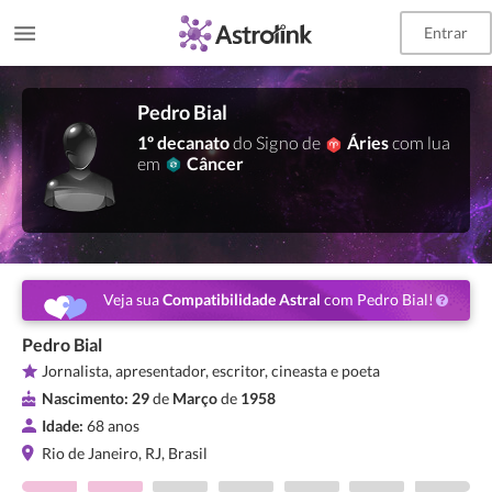
Entrar
Pedro Bial
1º decanato
do Signo de
Áries
com lua
em
Câncer
Veja sua
Compatibilidade Astral
com Pedro Bial!
Pedro Bial
Jornalista, apresentador, escritor, cineasta e poeta
Nascimento:
29
de
Março
de
1958
Idade:
68 anos
Rio de Janeiro, RJ, Brasil