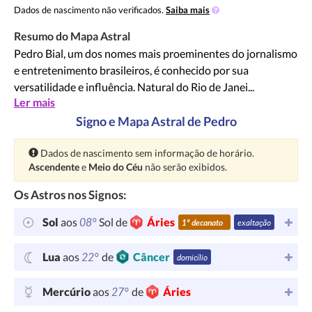
Dados de nascimento não verificados.
Saiba mais
Resumo do Mapa Astral
Pedro Bial, um dos nomes mais proeminentes do jornalismo
e entretenimento brasileiros, é conhecido por sua
versatilidade e influência. Natural do Rio de Janei...
Ler mais
Signo e Mapa Astral de Pedro
Atenção:
Dados de nascimento sem informação de horário.
Ascendente
e
Meio do Céu
não serão exibidos.
Os Astros nos Signos:
08°
Sol
aos
Sol de
Áries
1º decanato
exaltação
22°
Lua
aos
de
Câncer
domicílio
27°
Mercúrio
aos
de
Áries