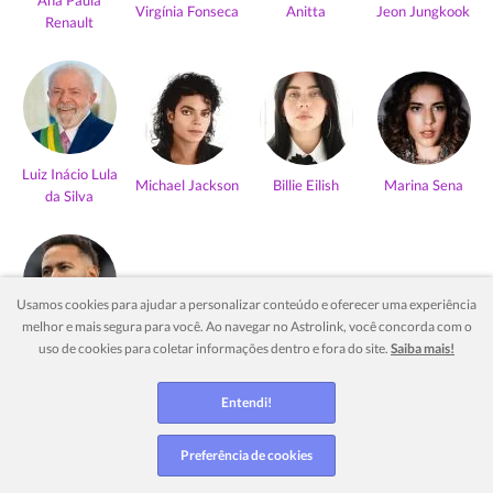
Ana Paula
Virgínia Fonseca
Anitta
Jeon Jungkook
Renault
Luiz Inácio Lula
Michael Jackson
Billie Eilish
Marina Sena
da Silva
Usamos cookies para ajudar a personalizar conteúdo e oferecer uma experiência
melhor e mais segura para você. Ao navegar no Astrolink, você concorda com o
Neymar Jr
uso de cookies para coletar informações dentro e fora do site.
Saiba mais!
Ver mais
Entendi!
Preferência de cookies