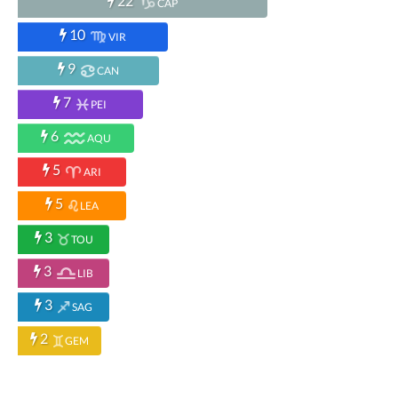
22
CAP
10
VIR
9
CAN
7
PEI
6
AQU
5
ARI
5
LEA
3
TOU
3
LIB
3
SAG
2
GEM