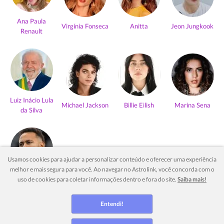
Ana Paula
Virgínia Fonseca
Anitta
Jeon Jungkook
Renault
Luiz Inácio Lula
Michael Jackson
Billie Eilish
Marina Sena
da Silva
Usamos cookies para ajudar a personalizar conteúdo e oferecer uma experiência
melhor e mais segura para você. Ao navegar no Astrolink, você concorda com o
Neymar Jr
uso de cookies para coletar informações dentro e fora do site.
Saiba mais!
Ver mais
Entendi!