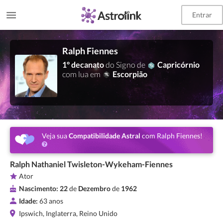
Entrar
Ralph Fiennes
1º decanato
do Signo de
Capricórnio
com lua em
Escorpião
Veja sua
Compatibilidade Astral
com Ralph Fiennes!
Ralph Nathaniel Twisleton-Wykeham-Fiennes
Ator
Nascimento:
22
de
Dezembro
de
1962
Idade:
63 anos
Ipswich, Inglaterra, Reino Unido