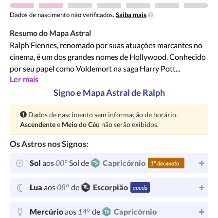
Dados de nascimento não verificados.
Saiba mais
Resumo do Mapa Astral
Ralph Fiennes, renomado por suas atuações marcantes no
cinema, é um dos grandes nomes de Hollywood. Conhecido
por seu papel como Voldemort na saga Harry Pott...
Ler mais
Signo e Mapa Astral de Ralph
Atenção:
Dados de nascimento sem informação de horário.
Ascendente
e
Meio do Céu
não serão exibidos.
Os Astros nos Signos:
00°
Sol
aos
Sol de
Capricórnio
1º decanato
08°
Lua
aos
de
Escorpião
queda
14°
Mercúrio
aos
de
Capricórnio