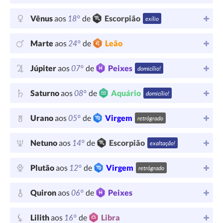
18°
Vênus
aos
de
Escorpião
exílio
24°
Marte
aos
de
Leão
07°
Júpiter
aos
de
Peixes
domicílio!
08°
Saturno
aos
de
Aquário
domicílio!
05°
Urano
aos
de
Virgem
retrógrado
14°
Netuno
aos
de
Escorpião
exaltação!
12°
Plutão
aos
de
Virgem
retrógrado
06°
Quiron
aos
de
Peixes
16°
Lilith
aos
de
Libra