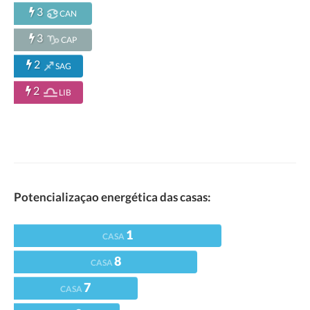
3
CAN
3
CAP
2
SAG
2
LIB
Potencializaçao energética das casas:
1
CASA
8
CASA
7
CASA