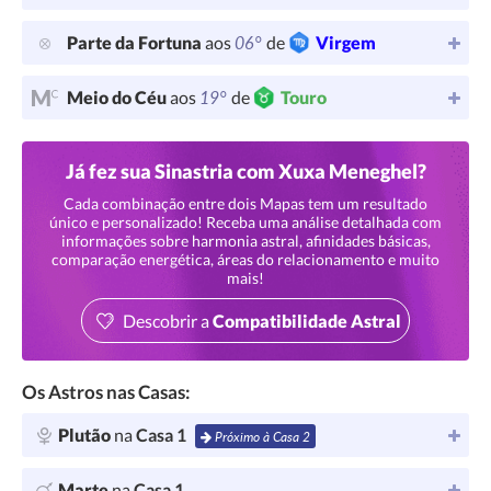
06°
Parte da Fortuna
aos
de
Virgem
19°
Meio do Céu
aos
de
Touro
Já fez sua Sinastria com Xuxa Meneghel?
Cada combinação entre dois Mapas tem um resultado
único e personalizado! Receba uma análise detalhada com
informações sobre harmonia astral, afinidades básicas,
comparação energética, áreas do relacionamento e muito
mais!
Descobrir a
Compatibilidade Astral
Os Astros nas Casas:
Plutão
na
Casa 1
Próximo à Casa 2
Marte
na
Casa 1