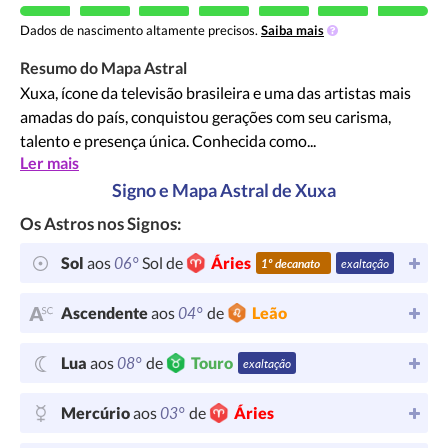
Dados de nascimento altamente precisos.
Saiba mais
Resumo do Mapa Astral
Xuxa, ícone da televisão brasileira e uma das artistas mais
amadas do país, conquistou gerações com seu carisma,
talento e presença única. Conhecida como...
Ler mais
Signo e Mapa Astral de Xuxa
Os Astros nos Signos:
06°
Sol
aos
Sol de
Áries
1º decanato
exaltação
04°
Ascendente
aos
de
Leão
08°
Lua
aos
de
Touro
exaltação
03°
Mercúrio
aos
de
Áries