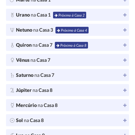
Urano
na
Casa 1
Próximo à Casa 2
Netuno
na
Casa 3
Próximo à Casa 4
Quiron
na
Casa 7
Próximo à Casa 8
Vênus
na
Casa 7
Saturno
na
Casa 7
Júpiter
na
Casa 8
Mercúrio
na
Casa 8
Sol
na
Casa 8