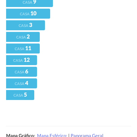
9
CASA
10
CASA
3
CASA
2
CASA
11
CASA
12
CASA
6
CASA
4
CASA
5
CASA
Mapa Gráfico:
Mapa Esférico:
|
Panorama Geral