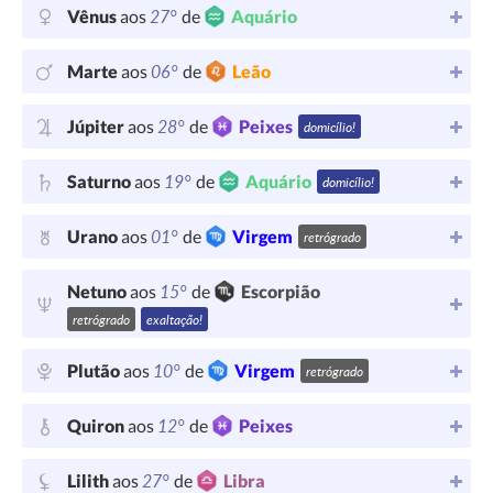
27°
Vênus
aos
de
Aquário
06°
Marte
aos
de
Leão
28°
Júpiter
aos
de
Peixes
domicílio!
19°
Saturno
aos
de
Aquário
domicílio!
01°
Urano
aos
de
Virgem
retrógrado
15°
Netuno
aos
de
Escorpião
retrógrado
exaltação!
10°
Plutão
aos
de
Virgem
retrógrado
12°
Quiron
aos
de
Peixes
27°
Lilith
aos
de
Libra