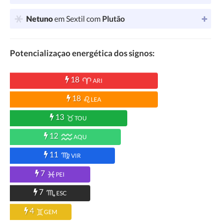
Netuno
em Sextil com
Plutão
Potencializaçao energética dos signos:
18
ARI
18
LEA
13
TOU
12
AQU
11
VIR
7
PEI
7
ESC
4
GEM