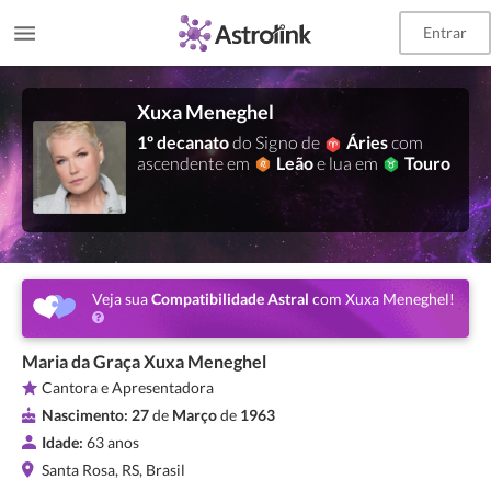
Entrar
Xuxa Meneghel
1º decanato
do Signo de
Áries
com
ascendente em
Leão
e lua em
Touro
Veja sua
Compatibilidade Astral
com Xuxa Meneghel!
Maria da Graça Xuxa Meneghel
Cantora e Apresentadora
Nascimento:
27
de
Março
de
1963
Idade:
63 anos
Santa Rosa, RS, Brasil