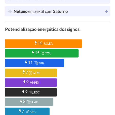
Netuno
em Sextil com
Saturno
Potencializaçao energética dos signos:
16
LEA
15
TOU
11
VIR
9
GEM
9
PEI
9
ESC
8
CAP
7
SAG