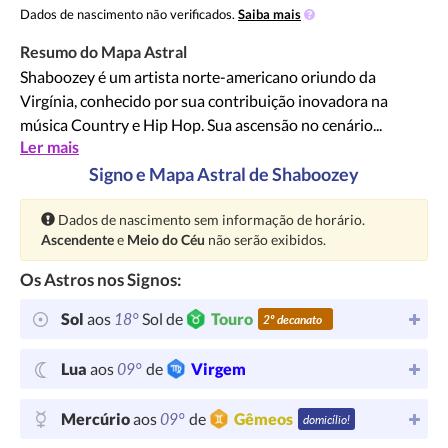
Dados de nascimento não verificados.
Saiba mais
Resumo do Mapa Astral
Shaboozey é um artista norte-americano oriundo da
Virgínia, conhecido por sua contribuição inovadora na
música Country e Hip Hop. Sua ascensão no cenário...
Ler mais
Signo e Mapa Astral de Shaboozey
Atenção:
Dados de nascimento sem informação de horário.
Ascendente
e
Meio do Céu
não serão exibidos.
Os Astros nos Signos:
18°
Sol
aos
Sol de
Touro
2º decanato
09°
Lua
aos
de
Virgem
09°
Mercúrio
aos
de
Gêmeos
domicílio!