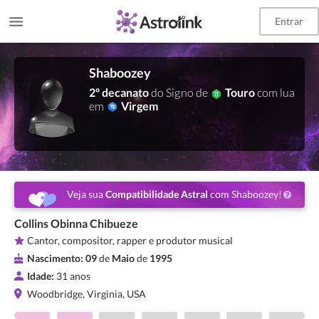
Entrar
Shaboozey
2º decanato
do Signo de
Touro
com lua
em
Virgem
Veja sua
Compatibilidade Astral
com Shaboozey!
Collins Obinna Chibueze
Cantor, compositor, rapper e produtor musical
Nascimento:
09
de
Maio
de
1995
Idade:
31 anos
Woodbridge, Virginia, USA