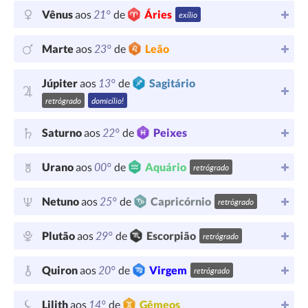
21°
Vênus
aos
de
Áries
exílio
23°
Marte
aos
de
Leão
13°
Júpiter
aos
de
Sagitário
retrógrado
domicílio!
22°
Saturno
aos
de
Peixes
00°
Urano
aos
de
Aquário
retrógrado
25°
Netuno
aos
de
Capricórnio
retrógrado
29°
Plutão
aos
de
Escorpião
retrógrado
20°
Quiron
aos
de
Virgem
retrógrado
14°
Lilith
aos
de
Gêmeos