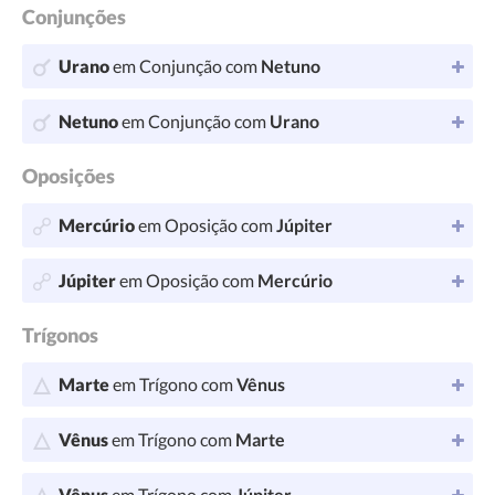
Conjunções
Urano
em Conjunção com
Netuno
Netuno
em Conjunção com
Urano
Oposições
Mercúrio
em Oposição com
Júpiter
Júpiter
em Oposição com
Mercúrio
Trígonos
Marte
em Trígono com
Vênus
Vênus
em Trígono com
Marte
Vênus
em Trígono com
Júpiter