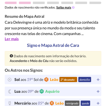
Dados de nascimento não verificados.
Saiba mais
Resumo do Mapa Astral
Cara Delevingne é uma atriz e modelo britânica conhecida
por sua presença única no mundo da moda e seu talento
crescente nas telas de cinema. Com campanhas ...
Ler mais
Signo e Mapa Astral de Cara
Atenção:
Dados de nascimento sem informação de horário.
Ascendente
e
Meio do Céu
não serão exibidos.
Os Astros nos Signos:
19°
Sol
aos
Sol de
Leão
2º decanato
domicílio
09°
Lua
aos
de
Aquário
05°
Mercúrio
aos
de
Leão
retrógrado
queda