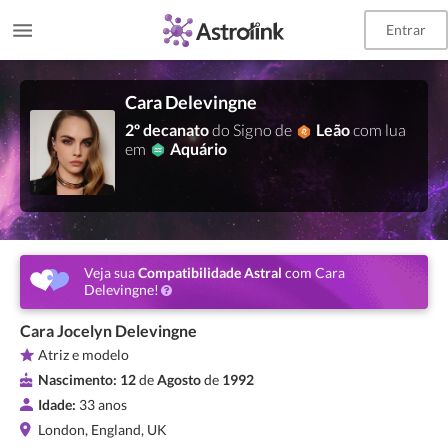
Entrar
Cara Delevingne
2º decanato
do Signo de
Leão
com lua
em
Aquário
Veja sua
Compatibilidade Astral
com Cara
Delevingne!
Cara Jocelyn Delevingne
Atriz e modelo
Nascimento:
12
de
Agosto
de
1992
Idade:
33 anos
London, England, UK