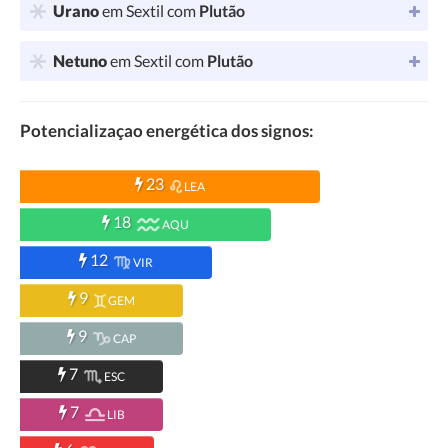
Urano
em Sextil com
Plutão
Netuno
em Sextil com
Plutão
Potencializaçao energética dos signos:
23
LEA
18
AQU
12
VIR
9
GEM
9
CAP
7
ESC
7
LIB