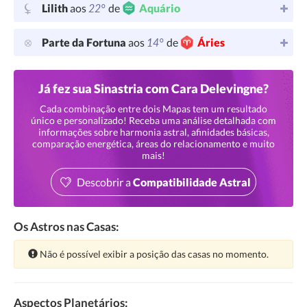
22°
Lilith
aos
de
Aquário
14°
Parte da Fortuna
aos
de
Áries
Já fez sua Sinastria com Cara Delevingne?
Cada combinação entre dois Mapas tem um resultado
único e personalizado! Receba uma análise detalhada com
informações sobre harmonia astral, afinidades básicas,
comparação energética, áreas do relacionamento e muito
mais!
Descobrir a
Compatibilidade Astral
Os Astros nas Casas:
Atenção:
Não é possível exibir a posição das casas no momento.
Aspectos Planetários: