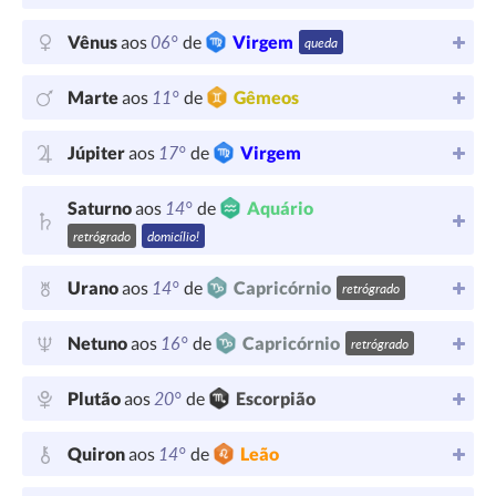
06°
Vênus
aos
de
Virgem
queda
11°
Marte
aos
de
Gêmeos
17°
Júpiter
aos
de
Virgem
14°
Saturno
aos
de
Aquário
retrógrado
domicílio!
14°
Urano
aos
de
Capricórnio
retrógrado
16°
Netuno
aos
de
Capricórnio
retrógrado
20°
Plutão
aos
de
Escorpião
14°
Quiron
aos
de
Leão