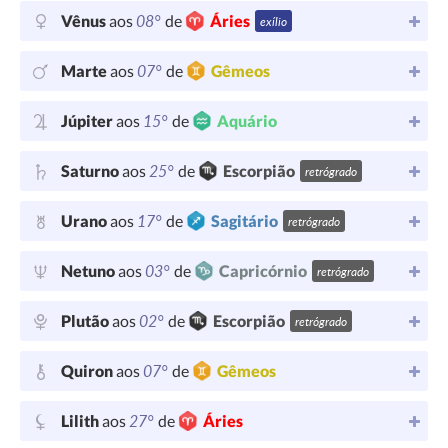
08°
Vênus
aos
de
Áries
exílio
07°
Marte
aos
de
Gêmeos
15°
Júpiter
aos
de
Aquário
25°
Saturno
aos
de
Escorpião
retrógrado
17°
Urano
aos
de
Sagitário
retrógrado
03°
Netuno
aos
de
Capricórnio
retrógrado
02°
Plutão
aos
de
Escorpião
retrógrado
07°
Quiron
aos
de
Gêmeos
27°
Lilith
aos
de
Áries