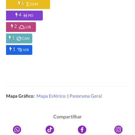
6
GEM
4
PEI
2
LIB
1
CAN
1
VIR
Mapa Gráfico:
Mapa Esférico:
|
Panorama Geral
Compartilhar