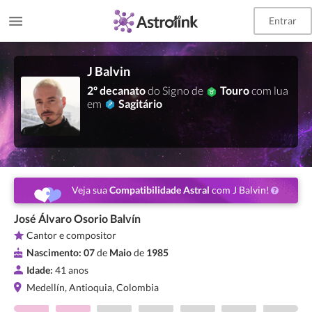
Entrar
J Balvin
2º decanato
do Signo de
Touro
com lua
em
Sagitário
Veja sua
Compatibilidade Astral
com J Balvin!
José Álvaro Osorio Balvín
Cantor e compositor
Nascimento:
07
de
Maio
de
1985
Idade:
41 anos
Medellín, Antioquia, Colombia