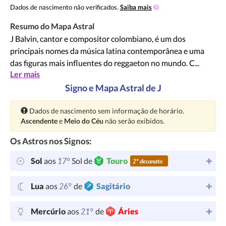
Dados de nascimento não verificados.
Saiba mais
Resumo do Mapa Astral
J Balvin, cantor e compositor colombiano, é um dos
principais nomes da música latina contemporânea e uma
das figuras mais influentes do reggaeton no mundo. C...
Ler mais
Signo e Mapa Astral de J
Atenção:
Dados de nascimento sem informação de horário.
Ascendente
e
Meio do Céu
não serão exibidos.
Os Astros nos Signos:
17°
Sol
aos
Sol de
Touro
2º decanato
26°
Lua
aos
de
Sagitário
21°
Mercúrio
aos
de
Áries