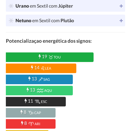
Urano
em Sextil com
Júpiter
Netuno
em Sextil com
Plutão
Potencializaçao energética dos signos:
19
TOU
14
LEA
13
SAG
13
AQU
11
ESC
8
CAP
8
ARI