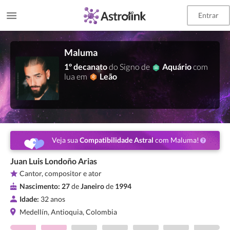
Entrar
Maluma
1º decanato
do Signo de
Aquário
com
lua em
Leão
Veja sua
Compatibilidade Astral
com Maluma!
Juan Luis Londoño Arias
Cantor, compositor e ator
Nascimento:
27
de
Janeiro
de
1994
Idade:
32 anos
Medellín, Antioquia, Colombia