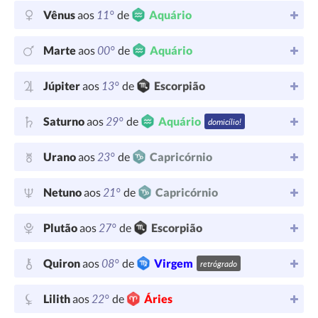
11°
Vênus
aos
de
Aquário
00°
Marte
aos
de
Aquário
13°
Júpiter
aos
de
Escorpião
29°
Saturno
aos
de
Aquário
domicílio!
23°
Urano
aos
de
Capricórnio
21°
Netuno
aos
de
Capricórnio
27°
Plutão
aos
de
Escorpião
08°
Quiron
aos
de
Virgem
retrógrado
22°
Lilith
aos
de
Áries