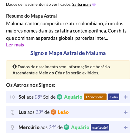
Dados de nascimento não verificados.
Saiba mais
Resumo do Mapa Astral
Maluma, cantor, compositor e ator colombiano, é um dos
maiores nomes da música latina contemporânea. Com hits
que dominam as paradas globais, parcerias inter...
Ler mais
Signo e Mapa Astral de Maluma
Atenção:
Dados de nascimento sem informação de horário.
Ascendente
e
Meio do Céu
não serão exibidos.
Os Astros nos Signos:
08°
Sol
aos
Sol de
Aquário
1º decanato
exílio
23°
Lua
aos
de
Leão
24°
Mercúrio
aos
de
Aquário
exaltação!