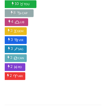
10
TOU
8
CAP
4
LIB
3
GEM
3
VIR
3
SAG
3
CAN
2
PEI
2
ARI