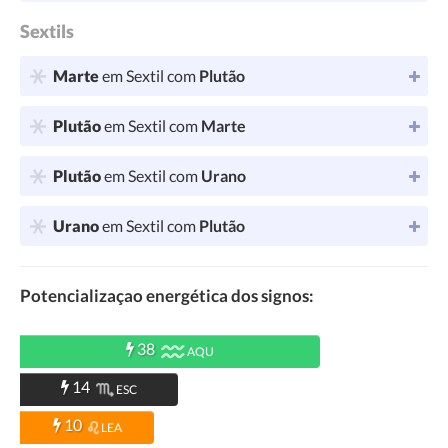
Sextils
Marte
em Sextil com
Plutão
Plutão
em Sextil com
Marte
Plutão
em Sextil com
Urano
Urano
em Sextil com
Plutão
Potencializaçao energética dos signos:
38
AQU
14
ESC
10
LEA