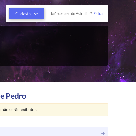
Cadastre-se
Já é membro do Astrolink?
Entrar
de Pedro
u
não serão exibidos.