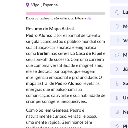
Vigo, , Espanha
L
Dados de nascimento não verificados.
Saiba mais
M
Resumo do Mapa Astral
Pedro Alonso
, ator espanhol de talento
V
singular, conquistou o público mundial com
sua atuação carismática e enigmática
como
Berlim
nas séries
La Casa de Papel
e
M
seu spin-off de sucesso. Com uma carreira
que combina versatilidade e magnetismo,
Jú
ele se destaca por papéis que exigem
inteligência emocional e profundidade. O
mapa astral de Pedro Alonso
revela as
Sa
energias que impulsionam sua
comunicação cativante e sua habilidade de
U
criar personagens inesquecíveis.
Com o
Sol em Gêmeos
, Pedro é
N
naturalmente curioso, versátil e possui
uma mente rápida. Geminianos têm
Pl