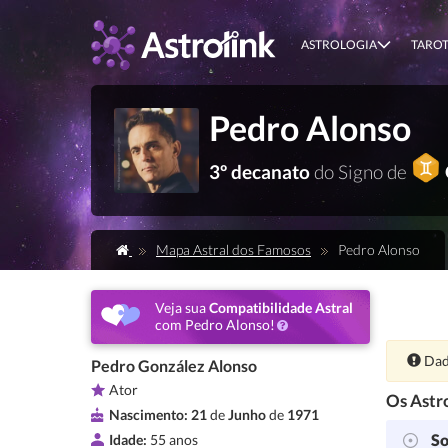
ASTROLOGIA
TARO
Pedro Alonso
3º decanato
do Signo de
Mapa Astral dos Famosos
Pedro Alonso
Veja sua
Compatibilidade Astral
com Pedro Alonso!
Ate
Dad
Pedro González Alonso
Ator
Os Astro
Nascimento:
21
de
Junho
de
1971
So
Idade:
55 anos