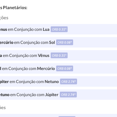
s Planetários:
ções
nus
em Conjunção com
Lua
ORB
0.31°
rcúrio
em Conjunção com
Sol
ORB
0.08°
a
em Conjunção com
Vênus
ORB
0.31°
l
em Conjunção com
Mercúrio
ORB
0.08°
piter
em Conjunção com
Netuno
ORB
2.74°
tuno
em Conjunção com
Júpiter
ORB
2.74°
ões