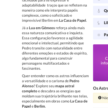
facilidade para se expressar e
adaptabilidade  traços que se refletem na
maneira como ele interpreta papéis
Q
complexos, como o sofisticado e
imprevisível Berlim em
La Casa de Papel
.
Li
Já a
Lua em Gêmeos
reforça ainda mais
essa natureza comunicativa e inquieta.
Pa
Essa configuração favorece a agilidade
emocional e intelectual, permitindo que
Pedro transite com naturalidade entre
diferentes emoções e estados de espírito,
algo fundamental para construir
C
info
personagens multifacetados e
fascinantes.
Quer entender como os astros influenciam
a versatilidade e o carisma de
Pedro
Alonso
? Explore seu
mapa astral
Os Astro
completo
e descubra as energias que
moldam sua trajetória brilhante nas telas,
Ate
Não
especialmente em obras como
La Casa de
Papel
e
Berlim
.