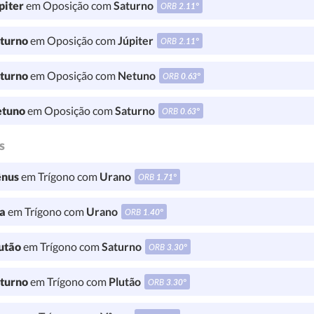
piter
em Oposição com
Saturno
ORB
2.11°
turno
em Oposição com
Júpiter
ORB
2.11°
turno
em Oposição com
Netuno
ORB
0.63°
tuno
em Oposição com
Saturno
ORB
0.63°
s
nus
em Trígono com
Urano
ORB
1.71°
a
em Trígono com
Urano
ORB
1.40°
utão
em Trígono com
Saturno
ORB
3.30°
turno
em Trígono com
Plutão
ORB
3.30°