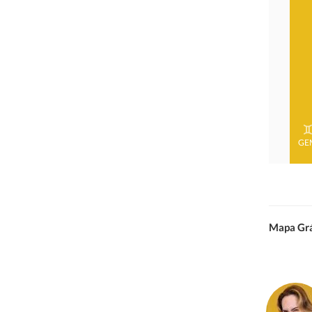
GE
Mapa Grá