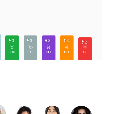
3
3
3
3
2
TOU
CAP
PEI
LEA
ARI