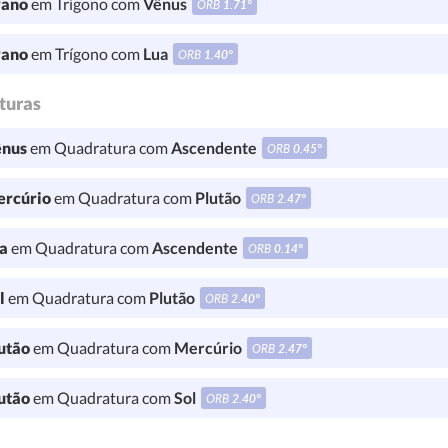
ano
em Trígono com
Vênus
ORB
1.71°
ano
em Trígono com
Lua
ORB
1.40°
turas
nus
em Quadratura com
Ascendente
ORB
0.45°
rcúrio
em Quadratura com
Plutão
ORB
2.47°
a
em Quadratura com
Ascendente
ORB
0.14°
l
em Quadratura com
Plutão
ORB
2.40°
utão
em Quadratura com
Mercúrio
ORB
2.47°
utão
em Quadratura com
Sol
ORB
2.40°