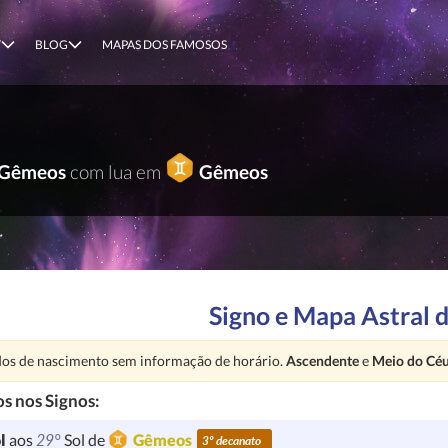
T
BLOG
MAPAS DOS FAMOSOS
Gêmeos
com lua em
Gêmeos
Signo e Mapa Astral 
nção:
os de nascimento sem informação de horário.
Ascendente
e
Meio do Cé
s nos Signos:
29°
l
aos
Sol de
Gêmeos
3º decanato