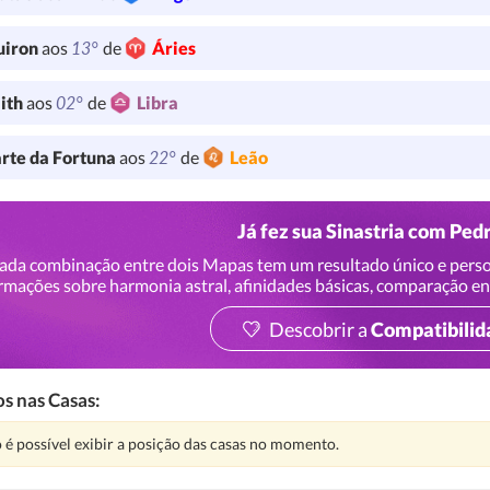
13°
uiron
aos
de
Áries
02°
lith
aos
de
Libra
22°
rte da Fortuna
aos
de
Leão
Já fez sua Sinastria com Ped
ada combinação entre dois Mapas tem um resultado único e perso
rmações sobre harmonia astral, afinidades básicas, comparação en
Descobrir a
Compatibilid
s nas Casas:
nção:
 é possível exibir a posição das casas no momento.