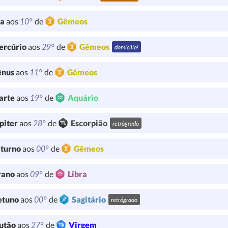
10°
ua
aos
de
Gêmeos
29°
ercúrio
aos
de
Gêmeos
domicílio!
11°
ênus
aos
de
Gêmeos
19°
arte
aos
de
Aquário
28°
piter
aos
de
Escorpião
retrógrado
00°
turno
aos
de
Gêmeos
09°
rano
aos
de
Libra
00°
etuno
aos
de
Sagitário
retrógrado
27°
utão
aos
de
Virgem