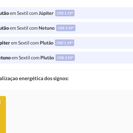
utão
em Sextil com
Júpiter
ORB
1.19°
utão
em Sextil com
Netuno
ORB
3.93°
piter
em Sextil com
Plutão
ORB
1.19°
tuno
em Sextil com
Plutão
ORB
3.93°
lizaçao energética dos signos:
1