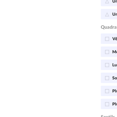
Ur
Ur
Quadra
Vê
Me
Lu
So
Pl
Pl
Sextils