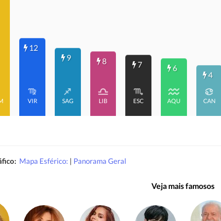
12
9
8
7
6
4
M
VIR
SAG
LIB
ESC
AQU
CAN
fico:
Mapa Esférico:
|
Panorama Geral
Veja mais famosos