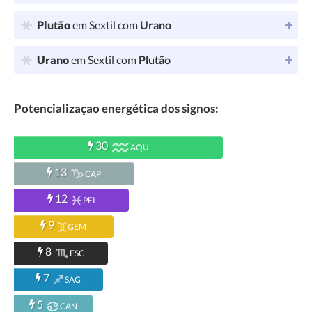
Plutão
em Sextil com
Urano
Urano
em Sextil com
Plutão
Potencializaçao energética dos signos:
30
AQU
13
CAP
12
PEI
9
GEM
8
ESC
7
SAG
5
CAN