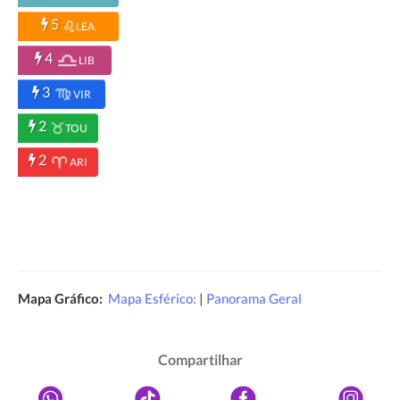
5
LEA
4
LIB
3
VIR
2
TOU
2
ARI
Mapa Gráfico:
Mapa Esférico:
|
Panorama Geral
Compartilhar