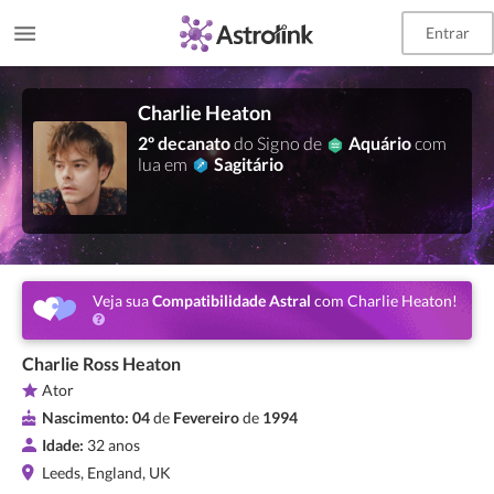
Entrar
Charlie Heaton
2º decanato
do Signo de
Aquário
com
lua em
Sagitário
Veja sua
Compatibilidade Astral
com Charlie Heaton!
Charlie Ross Heaton
Ator
Nascimento:
04
de
Fevereiro
de
1994
Idade:
32 anos
Leeds, England, UK