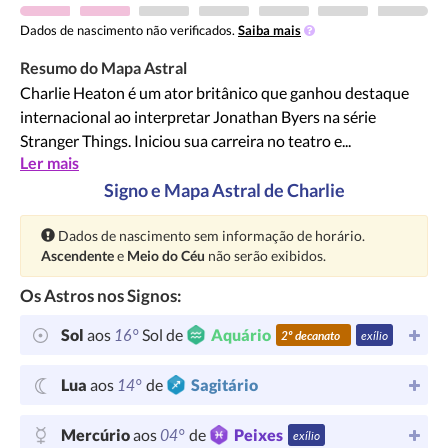
Dados de nascimento não verificados.
Saiba mais
Resumo do Mapa Astral
Charlie Heaton é um ator britânico que ganhou destaque
internacional ao interpretar Jonathan Byers na série
Stranger Things. Iniciou sua carreira no teatro e...
Ler mais
Signo e Mapa Astral de Charlie
Atenção:
Dados de nascimento sem informação de horário.
Ascendente
e
Meio do Céu
não serão exibidos.
Os Astros nos Signos:
16°
Sol
aos
Sol de
Aquário
2º decanato
exílio
14°
Lua
aos
de
Sagitário
04°
Mercúrio
aos
de
Peixes
exílio