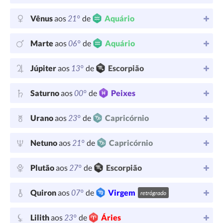
21°
Vênus
aos
de
Aquário
06°
Marte
aos
de
Aquário
13°
Júpiter
aos
de
Escorpião
00°
Saturno
aos
de
Peixes
23°
Urano
aos
de
Capricórnio
21°
Netuno
aos
de
Capricórnio
27°
Plutão
aos
de
Escorpião
07°
Quiron
aos
de
Virgem
retrógrado
23°
Lilith
aos
de
Áries