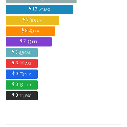
13
SAG
9
GEM
8
LEA
7
PEI
3
CAN
3
ARI
3
VIR
3
TOU
3
ESC