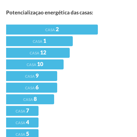
Potencializaçao energética das casas:
2
CASA
1
CASA
12
CASA
10
CASA
9
CASA
6
CASA
8
CASA
7
CASA
4
CASA
5
CASA