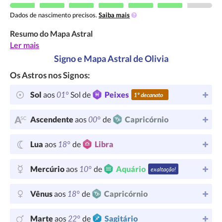
Dados de nascimento precisos.
Saiba mais
Resumo do Mapa Astral
Ler mais
Signo e Mapa Astral de Olivia
Os Astros nos Signos:
01°
Sol
aos
Sol de
Peixes
1º decanato
00°
Ascendente
aos
de
Capricórnio
18°
Lua
aos
de
Libra
10°
Mercúrio
aos
de
Aquário
exaltação!
18°
Vênus
aos
de
Capricórnio
22°
Marte
aos
de
Sagitário