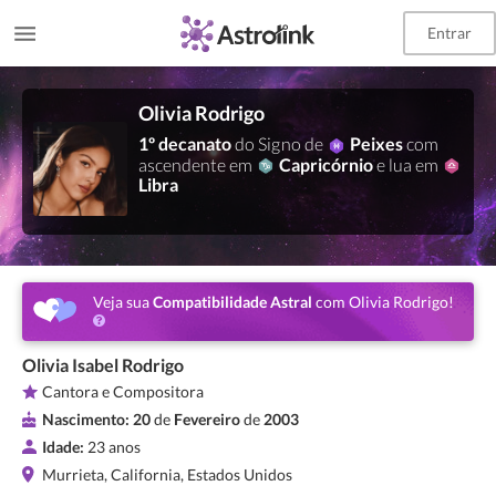
Entrar
Olivia Rodrigo
1º decanato
do Signo de
Peixes
com
ascendente em
Capricórnio
e lua em
Libra
Veja sua
Compatibilidade Astral
com Olivia Rodrigo!
Olivia Isabel Rodrigo
Cantora e Compositora
Nascimento:
20
de
Fevereiro
de
2003
Idade:
23 anos
Murrieta, California, Estados Unidos