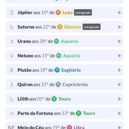
10°
Júpiter
aos
de
Leão
retrógrado
22°
Saturno
aos
de
Gêmeos
retrógrado
28°
Urano
aos
de
Aquário
11°
Netuno
aos
de
Aquário
19°
Plutão
aos
de
Sagitário
15°
Quiron
aos
de
Capricórnio
01°
Lilith
aos
de
Touro
13°
Parte da Fortuna
aos
de
Touro
19°
Meio do Céu
aos
de
Libra