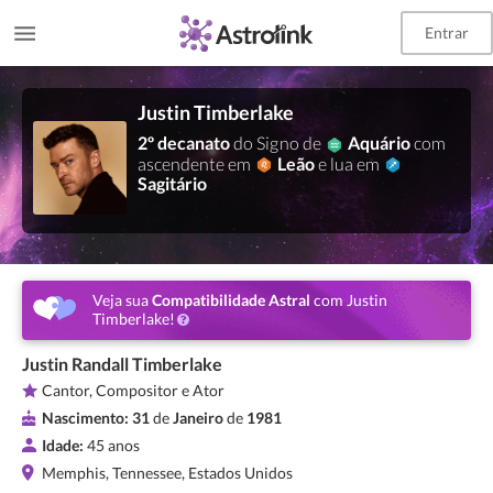
Entrar
Justin Timberlake
2º decanato
do Signo de
Aquário
com
ascendente em
Leão
e lua em
Sagitário
Veja sua
Compatibilidade Astral
com Justin
Timberlake!
Justin Randall Timberlake
Cantor, Compositor e Ator
Nascimento:
31
de
Janeiro
de
1981
Idade:
45 anos
Memphis, Tennessee, Estados Unidos