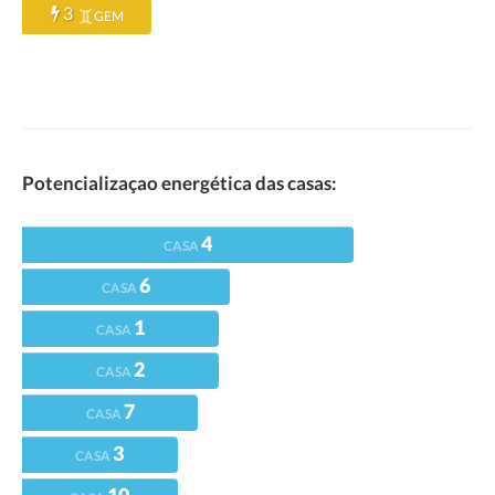
3
GEM
Potencializaçao energética das casas:
4
CASA
6
CASA
1
CASA
2
CASA
7
CASA
3
CASA