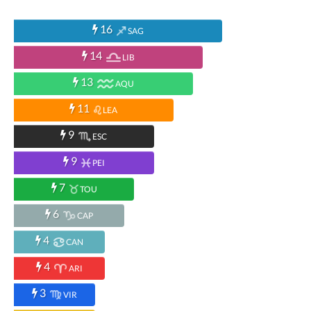
16
SAG
14
LIB
13
AQU
11
LEA
9
ESC
9
PEI
7
TOU
6
CAP
4
CAN
4
ARI
3
VIR