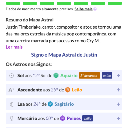
Dados de nascimento altamente precisos.
Saiba mais
Resumo do Mapa Astral
Justin Timberlake, cantor, compositor e ator, se tornou uma
das maiores estrelas da música pop contemporânea, com
uma carreira marcada por sucessos como Cry M...
Ler mais
Signo e Mapa Astral de Justin
Os Astros nos Signos:
12°
Sol
aos
Sol de
Aquário
2º decanato
exílio
25°
Ascendente
aos
de
Leão
24°
Lua
aos
de
Sagitário
00°
Mercúrio
aos
de
Peixes
exílio