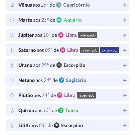
25°
Vênus
aos
de
Capricórnio
25°
Marte
aos
de
Aquário
10°
Júpiter
aos
de
Libra
retrógrado
09°
Saturno
aos
de
Libra
retrógrado
exaltação!
29°
Urano
aos
de
Escorpião
24°
Netuno
aos
de
Sagitário
24°
Plutão
aos
de
Libra
retrógrado
13°
Quiron
aos
de
Touro
03°
Lilith
aos
de
Escorpião