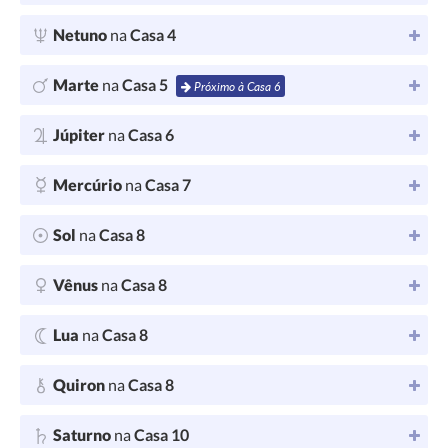
Netuno
na
Casa 4
Marte
na
Casa 5
Próximo à Casa 6
Júpiter
na
Casa 6
Mercúrio
na
Casa 7
Sol
na
Casa 8
Vênus
na
Casa 8
Lua
na
Casa 8
Quiron
na
Casa 8
Saturno
na
Casa 10