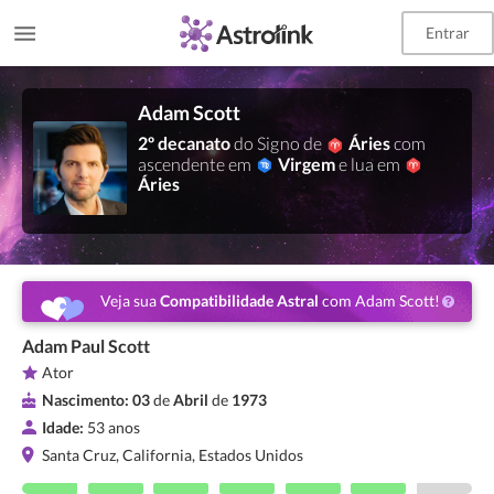
Entrar
Adam Scott
2º decanato
do Signo de
Áries
com
ascendente em
Virgem
e lua em
Áries
Veja sua
Compatibilidade Astral
com Adam Scott!
Adam Paul Scott
Ator
Nascimento:
03
de
Abril
de
1973
Idade:
53 anos
Santa Cruz, California, Estados Unidos