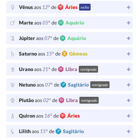
12°
Vênus
aos
de
Áries
exílio
05°
Marte
aos
de
Aquário
07°
Júpiter
aos
de
Aquário
15°
Saturno
aos
de
Gêmeos
21°
Urano
aos
de
Libra
retrógrado
07°
Netuno
aos
de
Sagitário
retrógrado
02°
Plutão
aos
de
Libra
retrógrado
16°
Quiron
aos
de
Áries
15°
Lilith
aos
de
Sagitário