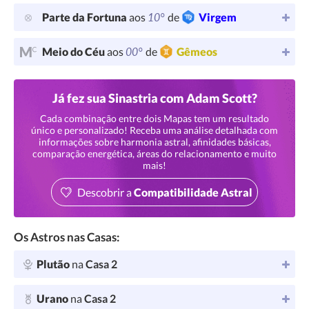
10°
Parte da Fortuna
aos
de
Virgem
00°
Meio do Céu
aos
de
Gêmeos
Já fez sua Sinastria com Adam Scott?
Cada combinação entre dois Mapas tem um resultado
único e personalizado! Receba uma análise detalhada com
informações sobre harmonia astral, afinidades básicas,
comparação energética, áreas do relacionamento e muito
mais!
Descobrir a
Compatibilidade Astral
Os Astros nas Casas:
Plutão
na
Casa 2
Urano
na
Casa 2