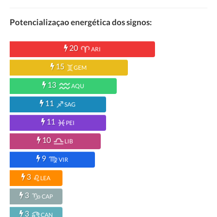
Potencializaçao energética dos signos:
20
ARI
15
GEM
13
AQU
11
SAG
11
PEI
10
LIB
9
VIR
3
LEA
3
CAP
3
CAN