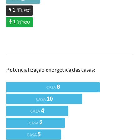
1
ESC
1
TOU
Potencializaçao energética das casas:
8
CASA
10
CASA
4
CASA
2
CASA
5
CASA