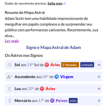
Dados de nascimento precisos.
Saiba mais
Resumo do Mapa Astral
Adam Scott tem uma habilidade impressionante de
mergulhar em papéis complexos e de surpreender seu
público com performances cativantes. Recentemente, sua
atua...
Ler mais
Signo e Mapa Astral de Adam
Os Astros nos Signos:
14°
Sol
aos
Sol de
Áries
2º decanato
exaltação
04°
Ascendente
aos
de
Virgem
20°
Lua
aos
de
Áries
17°
Mercúrio
aos
de
Peixes
exílio