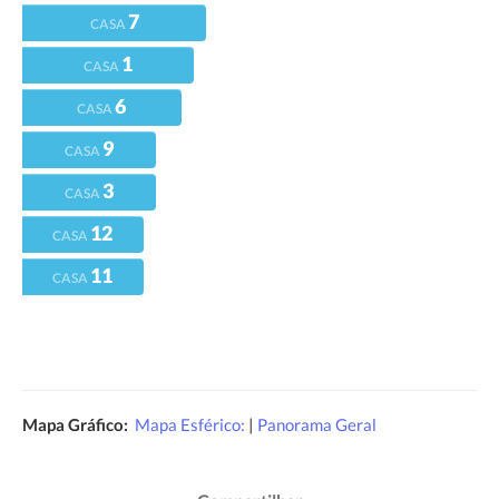
7
CASA
1
CASA
6
CASA
9
CASA
3
CASA
12
CASA
11
CASA
Mapa Gráfico:
Mapa Esférico:
|
Panorama Geral