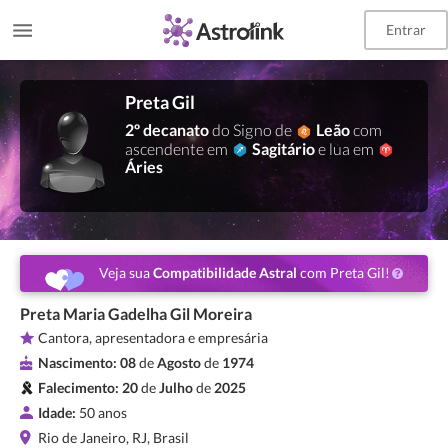
Entrar
Preta Gil
2º decanato
do Signo de
Leão
com
ascendente em
Sagitário
e lua em
Áries
Veja sua
Compatibilidade Astral
com Preta Gil!
Preta Maria Gadelha Gil Moreira
Cantora, apresentadora e empresária
Nascimento:
08
de
Agosto
de
1974
Falecimento:
20
de
Julho
de
2025
Idade:
50 anos
Rio de Janeiro, RJ, Brasil