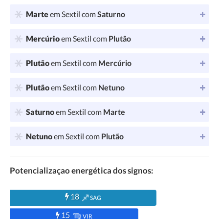
Marte
em Sextil com
Saturno
Mercúrio
em Sextil com
Plutão
Plutão
em Sextil com
Mercúrio
Plutão
em Sextil com
Netuno
Saturno
em Sextil com
Marte
Netuno
em Sextil com
Plutão
Potencializaçao energética dos signos:
18
SAG
15
VIR