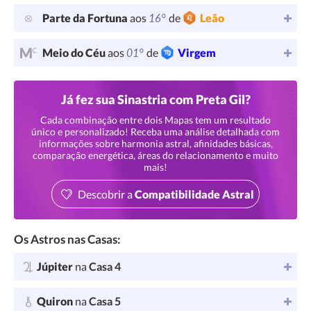
16°
Parte da Fortuna
aos
de
Leão
01°
Meio do Céu
aos
de
Virgem
Já fez sua Sinastria com Preta Gil?
Cada combinação entre dois Mapas tem um resultado
único e personalizado! Receba uma análise detalhada com
informações sobre harmonia astral, afinidades básicas,
comparação energética, áreas do relacionamento e muito
mais!
Descobrir a
Compatibilidade Astral
Os Astros nas Casas:
Júpiter
na
Casa 4
Quiron
na
Casa 5