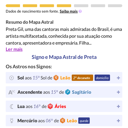
Dados de nascimento sem fonte.
Saiba mais
Resumo do Mapa Astral
Preta Gil, uma das cantoras mais admiradas do Brasil, é uma
artista multifacetada, conhecida por sua atuação como
cantora, apresentadora e empresária. Filha...
Ler mais
Signo e Mapa Astral de Preta
Os Astros nos Signos:
15°
Sol
aos
Sol de
Leão
2º decanato
domicílio
15°
Ascendente
aos
de
Sagitário
16°
Lua
aos
de
Áries
06°
Mercúrio
aos
de
Leão
queda