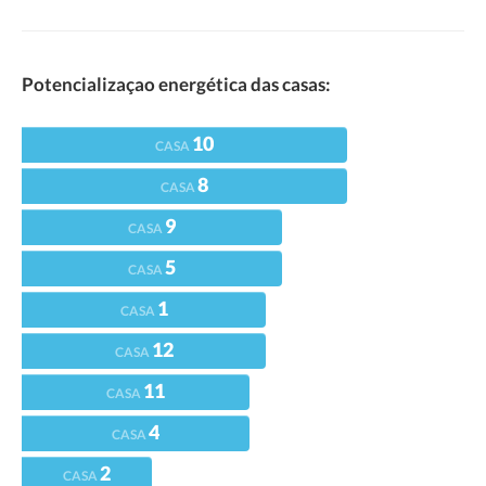
Potencializaçao energética das casas:
10
CASA
8
CASA
9
CASA
5
CASA
1
CASA
12
CASA
11
CASA
4
CASA
2
CASA