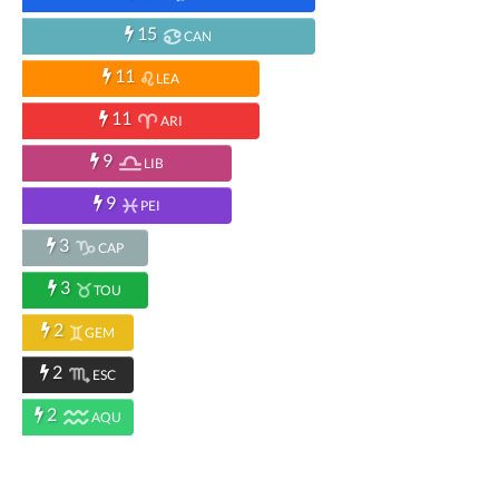
15
CAN
11
LEA
11
ARI
9
LIB
9
PEI
3
CAP
3
TOU
2
GEM
2
ESC
2
AQU