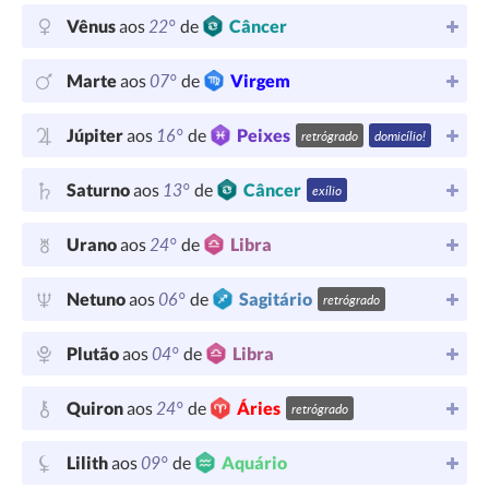
22°
Vênus
aos
de
Câncer
07°
Marte
aos
de
Virgem
16°
Júpiter
aos
de
Peixes
retrógrado
domicílio!
13°
Saturno
aos
de
Câncer
exílio
24°
Urano
aos
de
Libra
06°
Netuno
aos
de
Sagitário
retrógrado
04°
Plutão
aos
de
Libra
24°
Quiron
aos
de
Áries
retrógrado
09°
Lilith
aos
de
Aquário