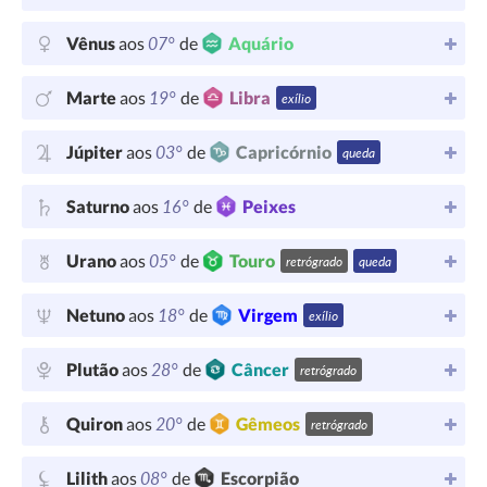
07°
Vênus
aos
de
Aquário
19°
Marte
aos
de
Libra
exílio
03°
Júpiter
aos
de
Capricórnio
queda
16°
Saturno
aos
de
Peixes
05°
Urano
aos
de
Touro
retrógrado
queda
18°
Netuno
aos
de
Virgem
exílio
28°
Plutão
aos
de
Câncer
retrógrado
20°
Quiron
aos
de
Gêmeos
retrógrado
08°
Lilith
aos
de
Escorpião