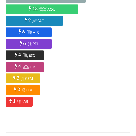
13
AQU
9
SAG
6
VIR
6
PEI
4
ESC
4
LIB
3
GEM
3
LEA
1
ARI