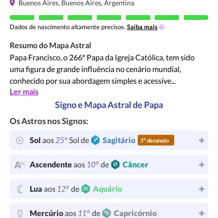
Buenos Aires, Buenos Aires, Argentina
Dados de nascimento altamente precisos.
Saiba mais
Resumo do Mapa Astral
Papa Francisco, o 266º Papa da Igreja Católica, tem sido
uma figura de grande influência no cenário mundial,
conhecido por sua abordagem simples e acessíve...
Ler mais
Signo e Mapa Astral de Papa
Os Astros nos Signos:
25°
Sol
aos
Sol de
Sagitário
3º decanato
10°
Ascendente
aos
de
Câncer
12°
Lua
aos
de
Aquário
11°
Mercúrio
aos
de
Capricórnio