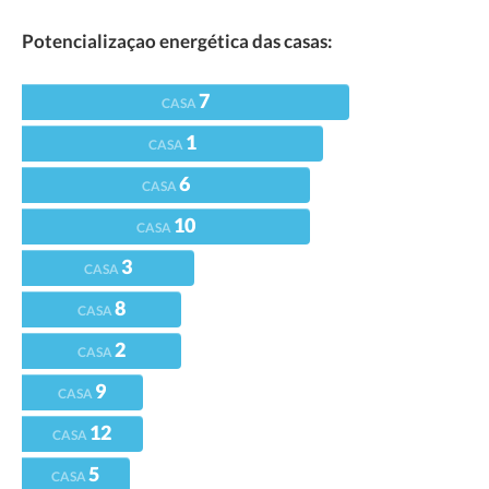
Potencializaçao energética das casas:
7
CASA
1
CASA
6
CASA
10
CASA
3
CASA
8
CASA
2
CASA
9
CASA
12
CASA
5
CASA