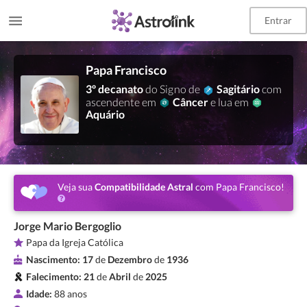
Entrar
Papa Francisco
3º decanato
do Signo de
Sagitário
com
ascendente em
Câncer
e lua em
Aquário
Veja sua
Compatibilidade Astral
com Papa Francisco!
Jorge Mario Bergoglio
Papa da Igreja Católica
Nascimento:
17
de
Dezembro
de
1936
Falecimento:
21
de
Abril
de
2025
Idade:
88 anos