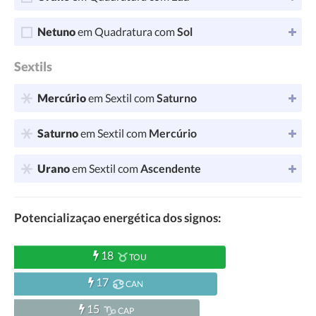
Netuno
em Quadratura com
Sol
Sextils
Mercúrio
em Sextil com
Saturno
Saturno
em Sextil com
Mercúrio
Urano
em Sextil com
Ascendente
Potencializaçao energética dos signos:
18
TOU
17
CAN
15
CAP