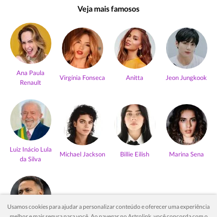
Veja mais famosos
Ana Paula
Virgínia Fonseca
Anitta
Jeon Jungkook
Renault
Luiz Inácio Lula
Michael Jackson
Billie Eilish
Marina Sena
da Silva
Usamos cookies para ajudar a personalizar conteúdo e oferecer uma experiência
melhor e mais segura para você. Ao navegar no Astrolink, você concorda com o