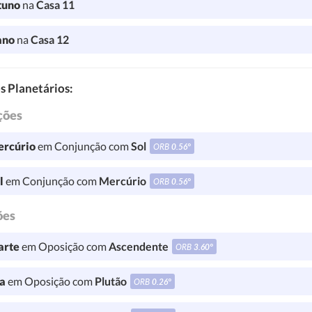
tuno
na
Casa 11
ano
na
Casa 12
s Planetários:
ções
rcúrio
em Conjunção com
Sol
ORB
0.56°
l
em Conjunção com
Mercúrio
ORB
0.56°
ões
rte
em Oposição com
Ascendente
ORB
3.60°
a
em Oposição com
Plutão
ORB
0.26°