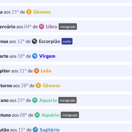
15°
ua
aos
de
Gêmeos
04°
ercúrio
aos
de
Libra
retrógrado
12°
ênus
aos
de
Escorpião
exílio
18°
arte
aos
de
Virgem
11°
piter
aos
de
Leão
28°
turno
aos
de
Gêmeos
25°
rano
aos
de
Aquário
retrógrado
08°
etuno
aos
de
Aquário
retrógrado
15°
utão
aos
de
Sagitário