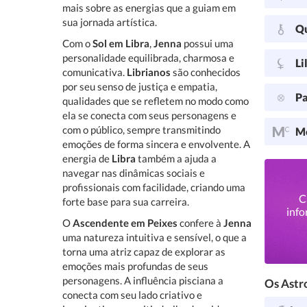
mais sobre as energias que a guiam em
sua jornada artística.
Q
Com o
Sol em Libra
,
Jenna
possui uma
personalidade equilibrada, charmosa e
Li
comunicativa.
Librianos
são conhecidos
por seu senso de justiça e empatia,
Pa
qualidades que se refletem no modo como
ela se conecta com seus personagens e
com o público, sempre transmitindo
Me
emoções de forma sincera e envolvente. A
energia de
Libra
também a ajuda a
navegar nas dinâmicas sociais e
profissionais com facilidade, criando uma
C
forte base para sua carreira.
info
O
Ascendente em Peixes
confere à
Jenna
uma natureza intuitiva e sensível, o que a
torna uma atriz capaz de explorar as
emoções mais profundas de seus
personagens. A influência pisciana a
Os Astro
conecta com seu lado criativo e