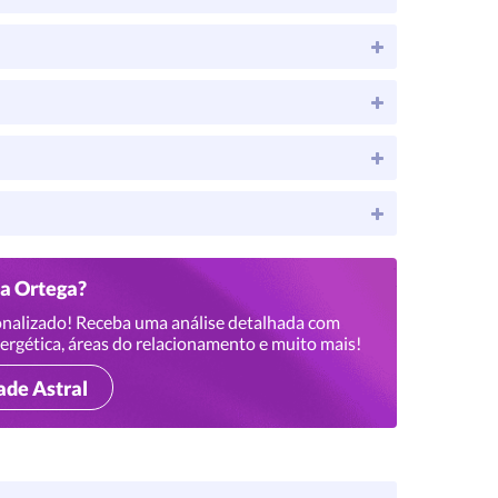
na Ortega?
nalizado! Receba uma análise detalhada com
ergética, áreas do relacionamento e muito mais!
ade Astral