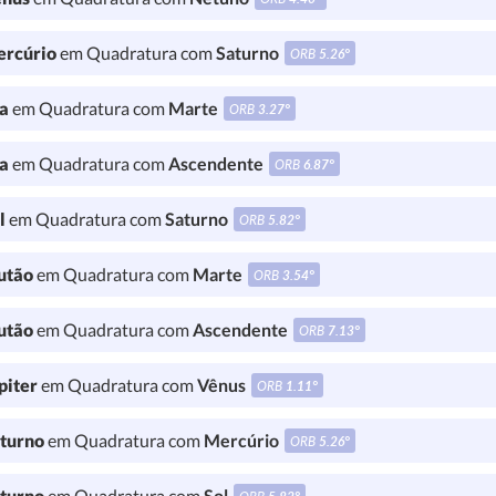
rcúrio
em Quadratura com
Saturno
ORB
5.26°
a
em Quadratura com
Marte
ORB
3.27°
a
em Quadratura com
Ascendente
ORB
6.87°
l
em Quadratura com
Saturno
ORB
5.82°
utão
em Quadratura com
Marte
ORB
3.54°
utão
em Quadratura com
Ascendente
ORB
7.13°
piter
em Quadratura com
Vênus
ORB
1.11°
turno
em Quadratura com
Mercúrio
ORB
5.26°
turno
em Quadratura com
Sol