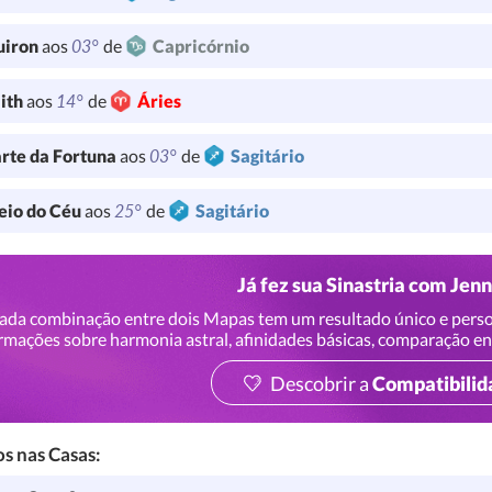
03°
uiron
aos
de
Capricórnio
14°
lith
aos
de
Áries
03°
rte da Fortuna
aos
de
Sagitário
25°
io do Céu
aos
de
Sagitário
Já fez sua Sinastria com Jen
ada combinação entre dois Mapas tem um resultado único e perso
rmações sobre harmonia astral, afinidades básicas, comparação en
Descobrir a
Compatibilid
s nas Casas: