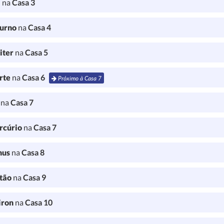
a
na
Casa 3
turno
na
Casa 4
iter
na
Casa 5
rte
na
Casa 6
Próximo à Casa 7
l
na
Casa 7
rcúrio
na
Casa 7
nus
na
Casa 8
tão
na
Casa 9
iron
na
Casa 10