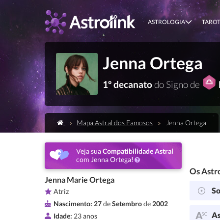
ASTROLOGIA
TARO
Jenna Ortega
1º decanato
do Signo de
Mapa Astral dos Famosos
Jenna Ortega
Veja sua
Compatibilidade Astral
com Jenna Ortega!
Os Astro
Jenna Marie Ortega
So
Atriz
Nascimento:
27
de
Setembro
de
2002
As
Idade:
23 anos