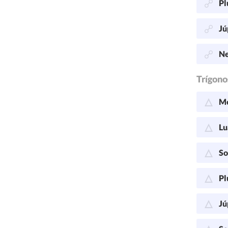
Pl
Jú
Ne
Trígono
Me
Lu
So
Pl
Jú