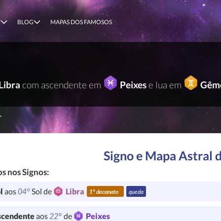
T
BLOG
MAPAS DOS FAMOSOS
Libra
com ascendente em
Peixes
e lua em
Gêm
Signo e Mapa Astral 
s nos Signos:
04°
l
aos
Sol de
Libra
1º decanato
queda
22°
cendente
aos
de
Peixes