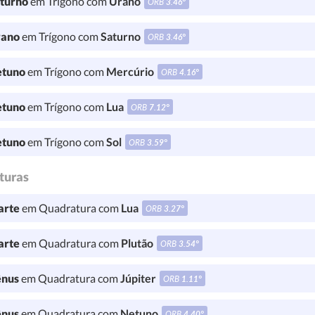
turno
em Trígono com
Urano
ORB
3.46°
ano
em Trígono com
Saturno
ORB
3.46°
tuno
em Trígono com
Mercúrio
ORB
4.16°
tuno
em Trígono com
Lua
ORB
7.12°
tuno
em Trígono com
Sol
ORB
3.59°
turas
rte
em Quadratura com
Lua
ORB
3.27°
rte
em Quadratura com
Plutão
ORB
3.54°
nus
em Quadratura com
Júpiter
ORB
1.11°
nus
em Quadratura com
Netuno
ORB
4.40°