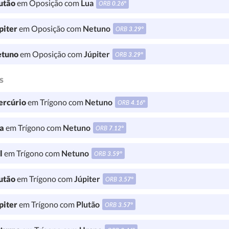
utão
em Oposição com
Lua
ORB
0.26°
piter
em Oposição com
Netuno
ORB
3.29°
tuno
em Oposição com
Júpiter
ORB
3.29°
s
rcúrio
em Trígono com
Netuno
ORB
4.16°
a
em Trígono com
Netuno
ORB
7.12°
l
em Trígono com
Netuno
ORB
3.59°
utão
em Trígono com
Júpiter
ORB
3.57°
piter
em Trígono com
Plutão
ORB
3.57°