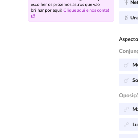
Ne
escolher os próximos astros que vão
brilhar por aqui!
Clique aqui e nos conte!
Ur
Aspecto
Conjun
Me
So
Oposiç
Ma
Lu