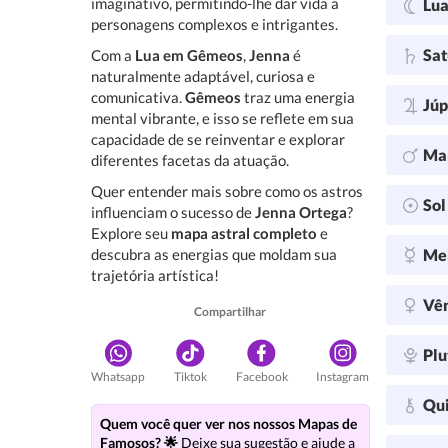
imaginativo, permitindo-lhe dar vida a
Lu
personagens complexos e intrigantes.
Sa
Com a
Lua em Gêmeos
,
Jenna
é
naturalmente adaptável, curiosa e
comunicativa.
Gêmeos
traz uma energia
Júp
mental vibrante, e isso se reflete em sua
capacidade de se reinventar e explorar
Ma
diferentes facetas da atuação.
Quer entender mais sobre como os astros
So
influenciam o sucesso de
Jenna Ortega
?
Explore seu
mapa astral completo
e
descubra as energias que moldam sua
Me
trajetória artística!
Vê
Compartilhar
Plu
Whatsapp
Tiktok
Facebook
Instagram
Qu
Quem você quer ver nos nossos Mapas de
Famosos? 🌟
Deixe sua sugestão e ajude a