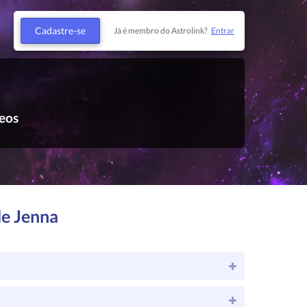
Cadastre-se
Já é membro do Astrolink?
Entrar
eos
de Jenna