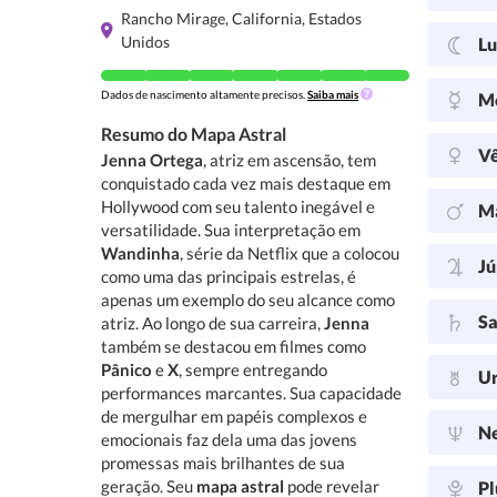
Rancho Mirage, California, Estados
Unidos
L
Dados de nascimento altamente precisos.
Saiba mais
M
Resumo do Mapa Astral
V
Jenna Ortega
, atriz em ascensão, tem
conquistado cada vez mais destaque em
Hollywood com seu talento inegável e
M
versatilidade. Sua interpretação em
Wandinha
, série da Netflix que a colocou
Jú
como uma das principais estrelas, é
apenas um exemplo do seu alcance como
Sa
atriz. Ao longo de sua carreira,
Jenna
também se destacou em filmes como
Pânico
e
X
, sempre entregando
U
performances marcantes. Sua capacidade
de mergulhar em papéis complexos e
N
emocionais faz dela uma das jovens
promessas mais brilhantes de sua
geração. Seu
mapa astral
pode revelar
Pl