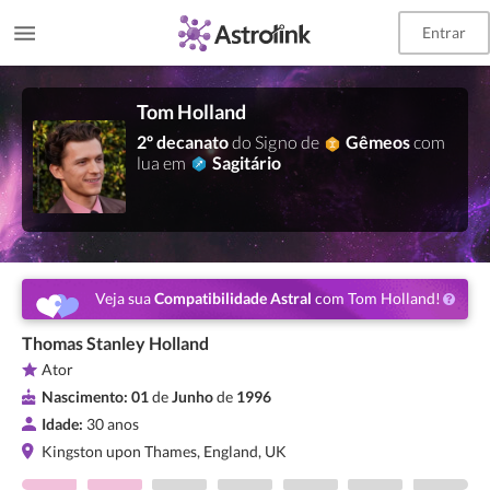
Entrar
Tom Holland
2º decanato
do Signo de
Gêmeos
com
lua em
Sagitário
Veja sua
Compatibilidade Astral
com Tom Holland!
Thomas Stanley Holland
Ator
Nascimento:
01
de
Junho
de
1996
Idade:
30 anos
Kingston upon Thames, England, UK