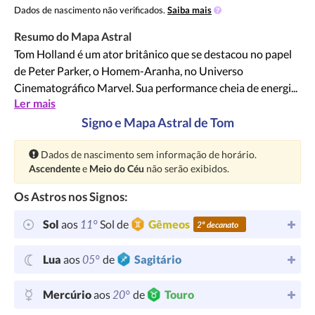
Dados de nascimento não verificados.
Saiba mais
Resumo do Mapa Astral
Tom Holland é um ator britânico que se destacou no papel
de Peter Parker, o Homem-Aranha, no Universo
Cinematográfico Marvel. Sua performance cheia de energi...
Ler mais
Signo e Mapa Astral de Tom
Atenção:
Dados de nascimento sem informação de horário.
Ascendente
e
Meio do Céu
não serão exibidos.
Os Astros nos Signos:
11°
Sol
aos
Sol de
Gêmeos
2º decanato
05°
Lua
aos
de
Sagitário
20°
Mercúrio
aos
de
Touro