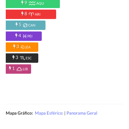
9
AQU
8
ARI
5
CAN
4
PEI
3
LEA
3
ESC
1
LIB
Mapa Gráfico:
Mapa Esférico:
|
Panorama Geral