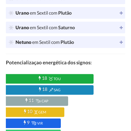
Urano
em Sextil com
Plutão
Urano
em Sextil com
Saturno
Netuno
em Sextil com
Plutão
Potencializaçao energética dos signos:
18
TOU
18
SAG
11
CAP
10
GEM
9
VIR