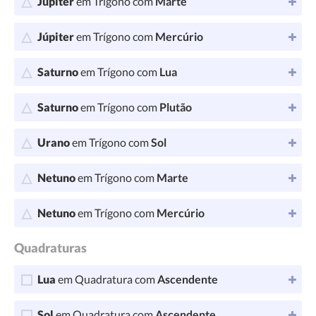
Júpiter
em Trígono com
Marte
Júpiter
em Trígono com
Mercúrio
Saturno
em Trígono com
Lua
Saturno
em Trígono com
Plutão
Urano
em Trígono com
Sol
Netuno
em Trígono com
Marte
Netuno
em Trígono com
Mercúrio
Quadraturas
Lua
em Quadratura com
Ascendente
Sol
em Quadratura com
Ascendente