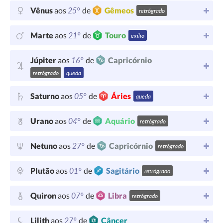
25°
Vênus
aos
de
Gêmeos
retrógrado
21°
Marte
aos
de
Touro
exílio
16°
Júpiter
aos
de
Capricórnio
retrógrado
queda
05°
Saturno
aos
de
Áries
queda
04°
Urano
aos
de
Aquário
retrógrado
27°
Netuno
aos
de
Capricórnio
retrógrado
01°
Plutão
aos
de
Sagitário
retrógrado
07°
Quiron
aos
de
Libra
retrógrado
27°
Lilith
aos
de
Câncer