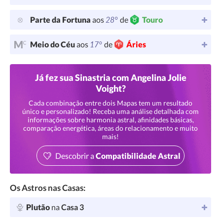
28°
Parte da Fortuna
aos
de
Touro
17°
Meio do Céu
aos
de
Áries
Já fez sua Sinastria com Angelina Jolie
Voight?
Cada combinação entre dois Mapas tem um resultado
único e personalizado! Receba uma análise detalhada com
informações sobre harmonia astral, afinidades básicas,
comparação energética, áreas do relacionamento e muito
mais!
Descobrir a
Compatibilidade Astral
Os Astros nas Casas:
Plutão
na
Casa 3