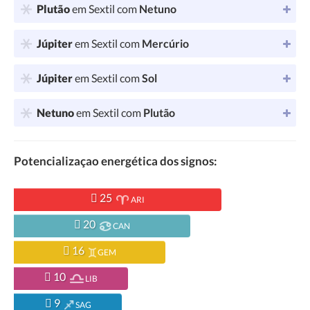
Plutão
em Sextil com
Netuno
Júpiter
em Sextil com
Mercúrio
Júpiter
em Sextil com
Sol
Netuno
em Sextil com
Plutão
Potencializaçao energética dos signos:
25
ARI
20
CAN
16
GEM
10
LIB
9
SAG