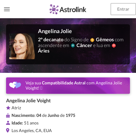
Entrar
Angelina Jolie
2º decanato
do Signo de
Gêmeos
com
ascendente em
Câncer
e lua em
Áries
Veja sua
Compatibilidade Astral
com Angelina Jolie
Voight!
Angelina Jolie Voight
Atriz
Nascimento:
04
de
Junho
de
1975
Idade:
51 anos
Los Angeles, CA, EUA