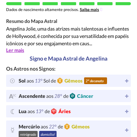
Dados de nascimento altamente precisos.
Saiba mais
Resumo do Mapa Astral
Angelina Jolie, uma das atrizes mais talentosas e influentes
de Hollywood, é conhecida por sua versatilidade em papéis
icônicos e por seu engajamento em caus...
Ler mais
Signo e Mapa Astral de Angelina
Os Astros nos Signos:
13°
Sol
aos
Sol de
Gêmeos
2º decanato
28°
Ascendente
aos
de
Câncer
13°
Lua
aos
de
Áries
22°
Mercúrio
aos
de
Gêmeos
retrógrado
domicílio!