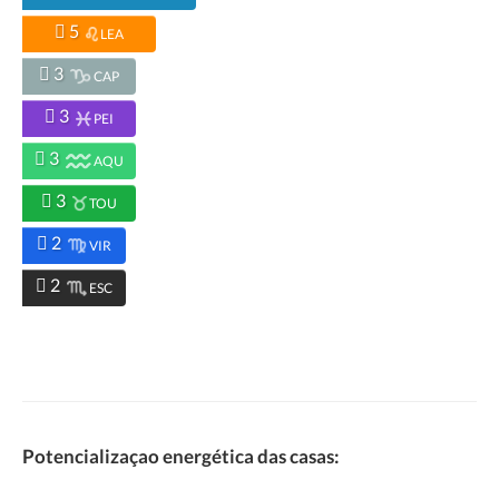
5
LEA
3
CAP
3
PEI
3
AQU
3
TOU
2
VIR
2
ESC
Potencializaçao energética das casas: