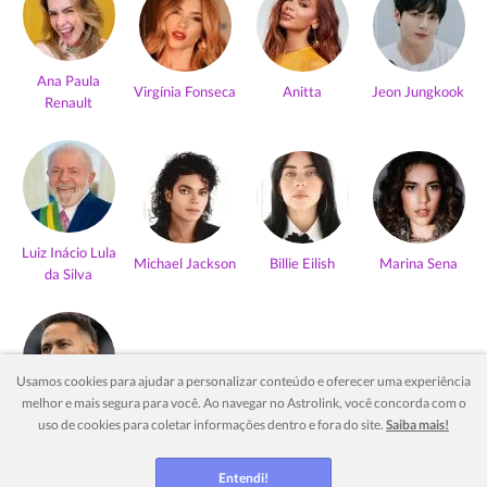
Ana Paula
Virgínia Fonseca
Anitta
Jeon Jungkook
Renault
Luiz Inácio Lula
Michael Jackson
Billie Eilish
Marina Sena
da Silva
Usamos cookies para ajudar a personalizar conteúdo e oferecer uma experiência
melhor e mais segura para você. Ao navegar no Astrolink, você concorda com o
Neymar Jr
uso de cookies para coletar informações dentro e fora do site.
Saiba mais!
Ver mais
Entendi!