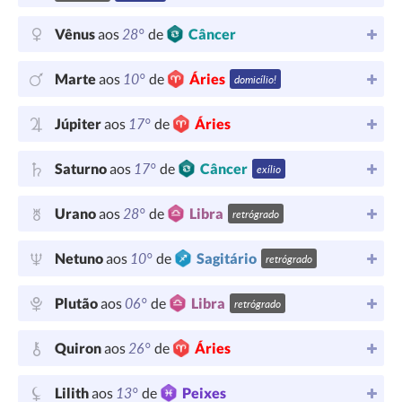
28°
Vênus
aos
de
Câncer
10°
Marte
aos
de
Áries
domicílio!
17°
Júpiter
aos
de
Áries
17°
Saturno
aos
de
Câncer
exílio
28°
Urano
aos
de
Libra
retrógrado
10°
Netuno
aos
de
Sagitário
retrógrado
06°
Plutão
aos
de
Libra
retrógrado
26°
Quiron
aos
de
Áries
13°
Lilith
aos
de
Peixes