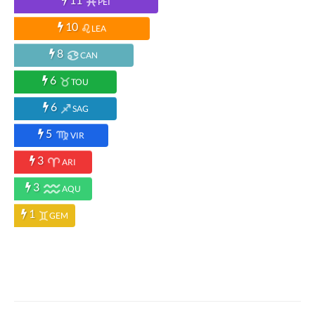
PEI
10
LEA
8
CAN
6
TOU
6
SAG
5
VIR
3
ARI
3
AQU
1
GEM