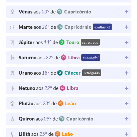
00°
Vênus
aos
de
Capricórnio
26°
Marte
aos
de
Capricórnio
exaltação!
14°
Júpiter
aos
de
Touro
retrógrado
22°
Saturno
aos
de
Libra
exaltação!
18°
Urano
aos
de
Câncer
retrógrado
22°
Netuno
aos
de
Libra
23°
Plutão
aos
de
Leão
09°
Quiron
aos
de
Capricórnio
25°
Lilith
aos
de
Leão