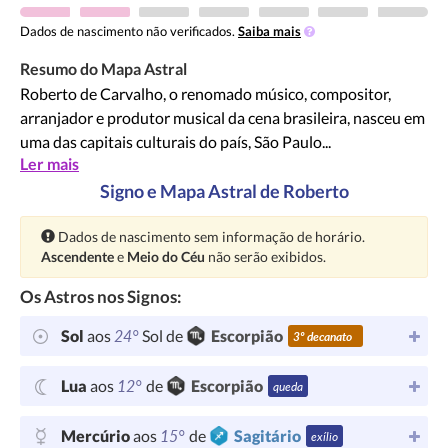
Dados de nascimento não verificados.
Saiba mais
Resumo do Mapa Astral
Roberto de Carvalho, o renomado músico, compositor,
arranjador e produtor musical da cena brasileira, nasceu em
uma das capitais culturais do país, São Paulo...
Ler mais
Signo e Mapa Astral de Roberto
Atenção:
Dados de nascimento sem informação de horário.
Ascendente
e
Meio do Céu
não serão exibidos.
Os Astros nos Signos:
24°
Sol
aos
Sol de
Escorpião
3º decanato
12°
Lua
aos
de
Escorpião
queda
15°
Mercúrio
aos
de
Sagitário
exílio