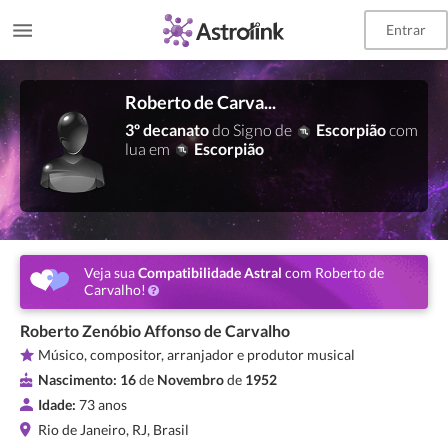
Entrar
Roberto de Carvalho
3º decanato
do Signo de
Escorpião
com
lua em
Escorpião
Veja sua
Compatibilidade Astral
com Roberto de
Carvalho!
Roberto Zenóbio Affonso de Carvalho
Músico, compositor, arranjador e produtor musical
Nascimento:
16
de
Novembro
de
1952
Idade:
73 anos
Rio de Janeiro, RJ, Brasil