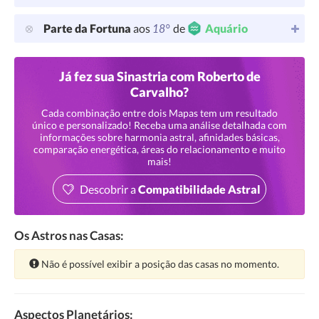
18°
Parte da Fortuna
aos
de
Aquário
Já fez sua Sinastria com Roberto de
Carvalho?
Cada combinação entre dois Mapas tem um resultado
único e personalizado! Receba uma análise detalhada com
informações sobre harmonia astral, afinidades básicas,
comparação energética, áreas do relacionamento e muito
mais!
Descobrir a
Compatibilidade Astral
Os Astros nas Casas:
Atenção:
Não é possível exibir a posição das casas no momento.
Aspectos Planetários: