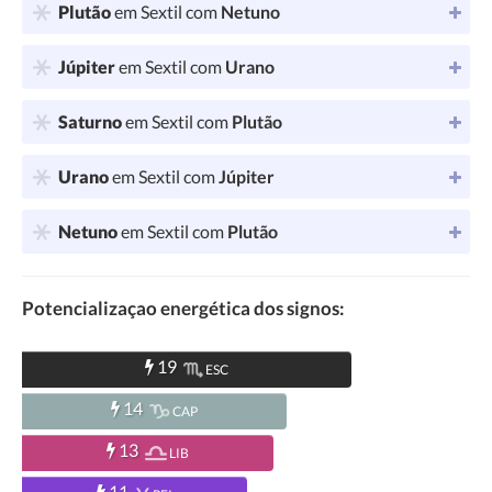
Plutão
em Sextil com
Netuno
Júpiter
em Sextil com
Urano
Saturno
em Sextil com
Plutão
Urano
em Sextil com
Júpiter
Netuno
em Sextil com
Plutão
Potencializaçao energética dos signos:
19
ESC
14
CAP
13
LIB
11