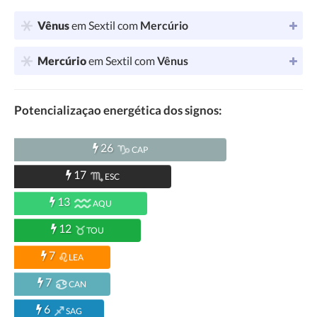
Vênus
em Sextil com
Mercúrio
Mercúrio
em Sextil com
Vênus
Potencializaçao energética dos signos:
26
CAP
17
ESC
13
AQU
12
TOU
7
LEA
7
CAN
6
SAG