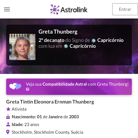
Entrar
Greta Thunberg
2º decanato
do Signo de
Capricórnio
com lua em
Capricórnio
Veja sua
Compatibilidade Astral
com Greta Thunberg!
Greta Tintin Eleonora Ernman Thunberg
Ativista
Nascimento:
01
de
Janeiro
de
2003
Idade:
23 anos
Stockholm, Stockholm County, Suécia