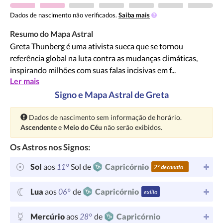
Dados de nascimento não verificados.
Saiba mais
Resumo do Mapa Astral
Greta Thunberg é uma ativista sueca que se tornou
referência global na luta contra as mudanças climáticas,
inspirando milhões com suas falas incisivas em f...
Ler mais
Signo e Mapa Astral de Greta
Atenção:
Dados de nascimento sem informação de horário.
Ascendente
e
Meio do Céu
não serão exibidos.
Os Astros nos Signos:
11°
Sol
aos
Sol de
Capricórnio
2º decanato
06°
Lua
aos
de
Capricórnio
exílio
28°
Mercúrio
aos
de
Capricórnio