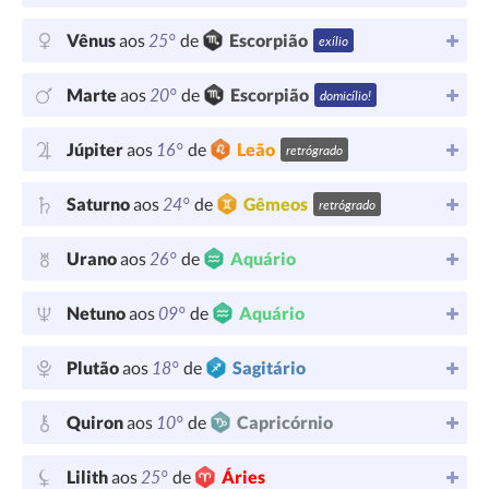
25°
Vênus
aos
de
Escorpião
exílio
20°
Marte
aos
de
Escorpião
domicílio!
16°
Júpiter
aos
de
Leão
retrógrado
24°
Saturno
aos
de
Gêmeos
retrógrado
26°
Urano
aos
de
Aquário
09°
Netuno
aos
de
Aquário
18°
Plutão
aos
de
Sagitário
10°
Quiron
aos
de
Capricórnio
25°
Lilith
aos
de
Áries