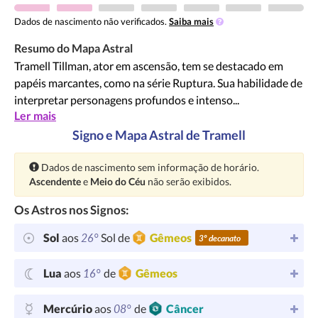
Dados de nascimento não verificados.
Saiba mais
Resumo do Mapa Astral
Tramell Tillman, ator em ascensão, tem se destacado em
papéis marcantes, como na série Ruptura. Sua habilidade de
interpretar personagens profundos e intenso...
Ler mais
Signo e Mapa Astral de Tramell
Atenção:
Dados de nascimento sem informação de horário.
Ascendente
e
Meio do Céu
não serão exibidos.
Os Astros nos Signos:
26°
Sol
aos
Sol de
Gêmeos
3º decanato
16°
Lua
aos
de
Gêmeos
08°
Mercúrio
aos
de
Câncer