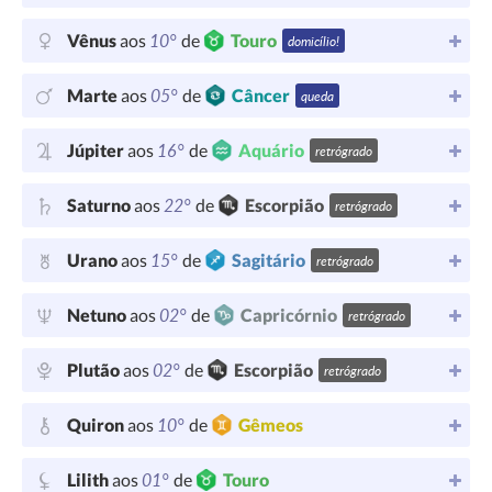
10°
Vênus
aos
de
Touro
domicílio!
05°
Marte
aos
de
Câncer
queda
16°
Júpiter
aos
de
Aquário
retrógrado
22°
Saturno
aos
de
Escorpião
retrógrado
15°
Urano
aos
de
Sagitário
retrógrado
02°
Netuno
aos
de
Capricórnio
retrógrado
02°
Plutão
aos
de
Escorpião
retrógrado
10°
Quiron
aos
de
Gêmeos
01°
Lilith
aos
de
Touro