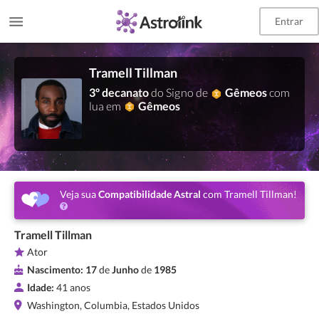
Entrar
Tramell Tillman
3º decanato
do Signo de
Gêmeos
com
lua em
Gêmeos
Veja sua
Compatibilidade Astral
com Tramell Tillman!
Tramell Tillman
Ator
Nascimento:
17
de
Junho
de
1985
Idade:
41 anos
Washington, Columbia, Estados Unidos