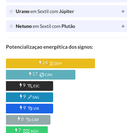
Urano
em Sextil com
Júpiter
Netuno
em Sextil com
Plutão
Potencializaçao energética dos signos:
24
GEM
17
CAN
9
ESC
9
SAG
9
VIR
8
CAP
7
AQU