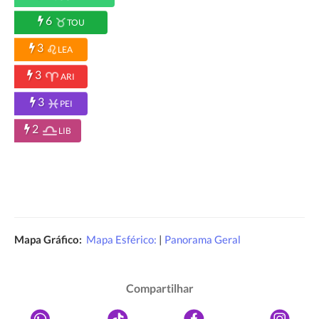
6
TOU
3
LEA
3
ARI
3
PEI
2
LIB
Mapa Gráfico:
Mapa Esférico:
|
Panorama Geral
Compartilhar