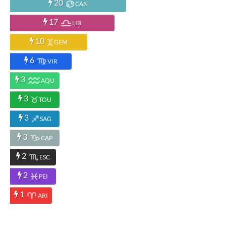
20
CAN
17
LIB
10
GEM
6
VIR
3
AQU
3
TOU
3
SAG
3
CAP
2
ESC
2
PEI
1
ARI