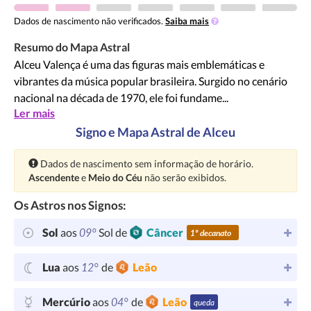
Dados de nascimento não verificados.
Saiba mais
Resumo do Mapa Astral
Alceu Valença é uma das figuras mais emblemáticas e
vibrantes da música popular brasileira. Surgido no cenário
nacional na década de 1970, ele foi fundame...
Ler mais
Signo e Mapa Astral de Alceu
Atenção:
Dados de nascimento sem informação de horário.
Ascendente
e
Meio do Céu
não serão exibidos.
Os Astros nos Signos:
09°
Sol
aos
Sol de
Câncer
1º decanato
12°
Lua
aos
de
Leão
04°
Mercúrio
aos
de
Leão
queda