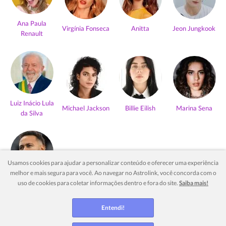
Ana Paula
Virgínia Fonseca
Anitta
Jeon Jungkook
Renault
Luiz Inácio Lula
Michael Jackson
Billie Eilish
Marina Sena
da Silva
Usamos cookies para ajudar a personalizar conteúdo e oferecer uma experiência
melhor e mais segura para você. Ao navegar no Astrolink, você concorda com o
Neymar Jr
uso de cookies para coletar informações dentro e fora do site.
Saiba mais!
Ver mais
Entendi!