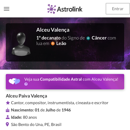
Entrar
Alceu Valença
1º decanato
do Signo de
Câncer
com
lua em
Leão
Veja sua
Compatibilidade Astral
com Alceu Valença!
Alceu Paiva Valença
Cantor, compositor, instrumentista, cineasta e escritor
Nascimento:
01
de
Julho
de
1946
Idade:
80 anos
São Bento do Una, PE, Brasil