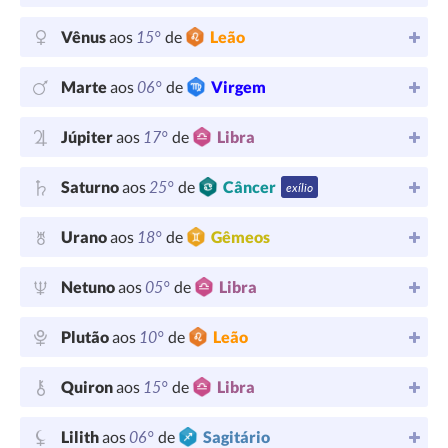
15°
Vênus
aos
de
Leão
06°
Marte
aos
de
Virgem
17°
Júpiter
aos
de
Libra
25°
Saturno
aos
de
Câncer
exílio
18°
Urano
aos
de
Gêmeos
05°
Netuno
aos
de
Libra
10°
Plutão
aos
de
Leão
15°
Quiron
aos
de
Libra
06°
Lilith
aos
de
Sagitário