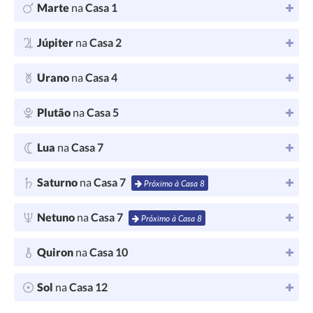
Marte
na
Casa 1
Júpiter
na
Casa 2
Urano
na
Casa 4
Plutão
na
Casa 5
Lua
na
Casa 7
Saturno
na
Casa 7
Próximo à Casa 8
Netuno
na
Casa 7
Próximo à Casa 8
Quiron
na
Casa 10
Sol
na
Casa 12