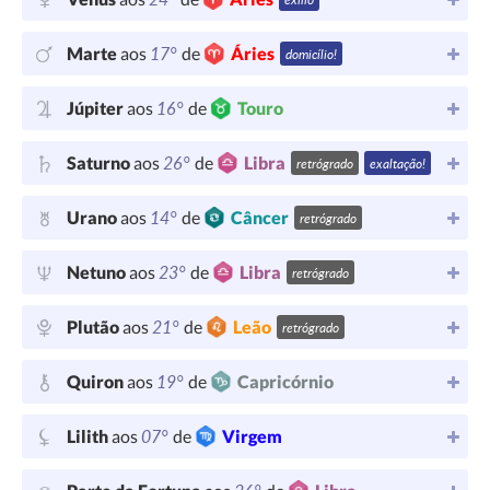
17°
Marte
aos
de
Áries
domicílio!
16°
Júpiter
aos
de
Touro
26°
Saturno
aos
de
Libra
retrógrado
exaltação!
14°
Urano
aos
de
Câncer
retrógrado
23°
Netuno
aos
de
Libra
retrógrado
21°
Plutão
aos
de
Leão
retrógrado
19°
Quiron
aos
de
Capricórnio
07°
Lilith
aos
de
Virgem