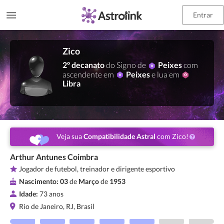
Entrar
Zico
2º decanato
do Signo de
Peixes
com
ascendente em
Peixes
e lua em
Libra
Veja sua
Compatibilidade Astral
com Zico!
Arthur Antunes Coimbra
Jogador de futebol, treinador e dirigente esportivo
Nascimento:
03
de
Março
de
1953
Idade:
73 anos
Rio de Janeiro, RJ, Brasil