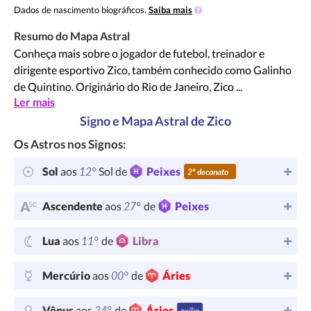
Dados de nascimento biográficos.
Saiba mais
Resumo do Mapa Astral
Conheça mais sobre o jogador de futebol, treinador e
dirigente esportivo Zico, também conhecido como Galinho
de Quintino. Originário do Rio de Janeiro, Zico ...
Ler mais
Signo e Mapa Astral de Zico
Os Astros nos Signos:
12°
Sol
aos
Sol de
Peixes
2º decanato
27°
Ascendente
aos
de
Peixes
11°
Lua
aos
de
Libra
00°
Mercúrio
aos
de
Áries
24°
Vênus
aos
de
Áries
exílio