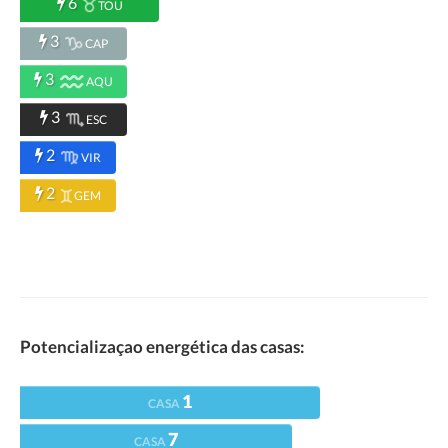
6
TOU
3
CAP
3
AQU
3
ESC
2
VIR
2
GEM
Potencializaçao energética das casas:
1
CASA
7
CASA