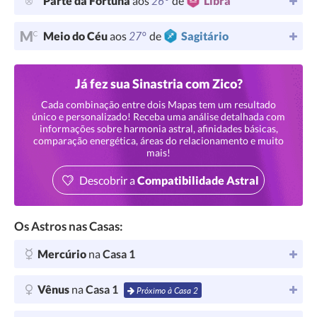
26°
Parte da Fortuna
aos
de
Libra
27°
Meio do Céu
aos
de
Sagitário
Já fez sua Sinastria com Zico?
Cada combinação entre dois Mapas tem um resultado
único e personalizado! Receba uma análise detalhada com
informações sobre harmonia astral, afinidades básicas,
comparação energética, áreas do relacionamento e muito
mais!
Descobrir a
Compatibilidade Astral
Os Astros nas Casas:
Mercúrio
na
Casa 1
Vênus
na
Casa 1
Próximo à Casa 2