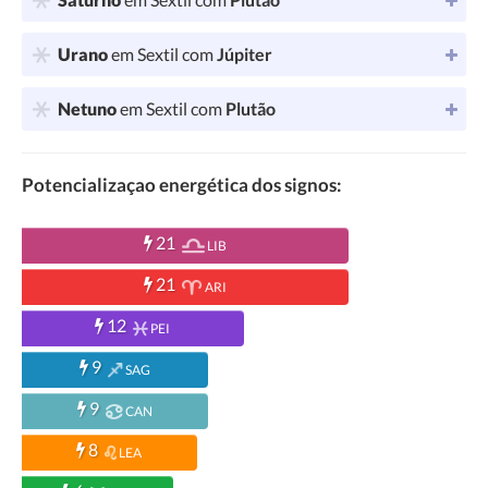
Urano
em Sextil com
Júpiter
Netuno
em Sextil com
Plutão
Potencializaçao energética dos signos:
21
LIB
21
ARI
12
PEI
9
SAG
9
CAN
8
LEA