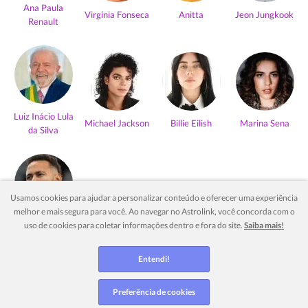
Ana Paula
Virgínia Fonseca
Anitta
Jeon Jungkook
Renault
Luiz Inácio Lula
Michael Jackson
Billie Eilish
Marina Sena
da Silva
Usamos cookies para ajudar a personalizar conteúdo e oferecer uma experiência
melhor e mais segura para você. Ao navegar no Astrolink, você concorda com o
Neymar Jr
uso de cookies para coletar informações dentro e fora do site.
Saiba mais!
Ver mais
Entendi!
Preferência de cookies