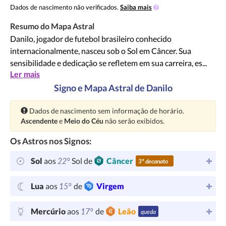
Dados de nascimento não verificados.
Saiba mais
Resumo do Mapa Astral
Danilo, jogador de futebol brasileiro conhecido
internacionalmente, nasceu sob o Sol em Câncer. Sua
sensibilidade e dedicação se refletem em sua carreira, es...
Ler mais
Signo e Mapa Astral de Danilo
Atenção:
Dados de nascimento sem informação de horário.
Ascendente
e
Meio do Céu
não serão exibidos.
Os Astros nos Signos:
22°
Sol
aos
Sol de
Câncer
3º decanato
15°
Lua
aos
de
Virgem
17°
Mercúrio
aos
de
Leão
queda