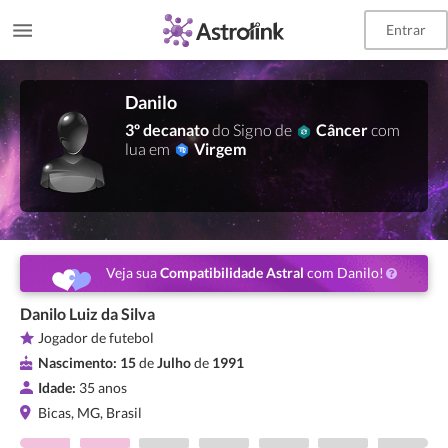
Entrar
Danilo
3º decanato
do Signo de
Câncer
com
lua em
Virgem
Veja sua
Compatibilidade Astral
com Danilo!
Danilo Luiz da Silva
Jogador de futebol
Nascimento:
15
de
Julho
de
1991
Idade:
35 anos
Bicas, MG, Brasil