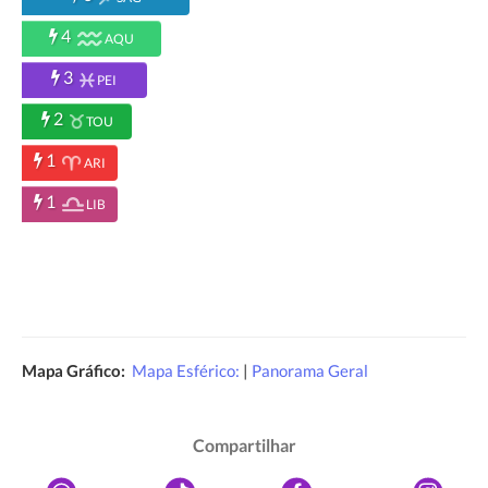
4
AQU
3
PEI
2
TOU
1
ARI
1
LIB
Mapa Gráfico:
Mapa Esférico:
|
Panorama Geral
Compartilhar