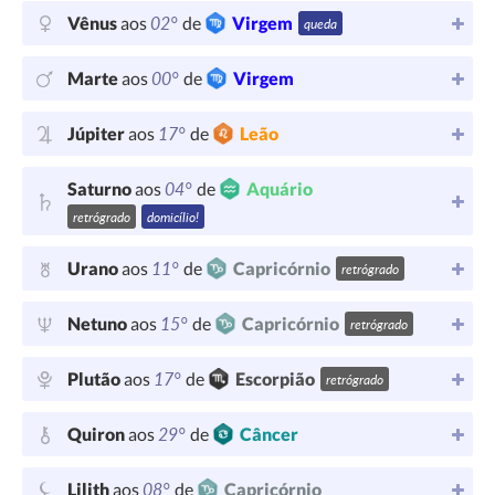
02°
Vênus
aos
de
Virgem
queda
00°
Marte
aos
de
Virgem
17°
Júpiter
aos
de
Leão
04°
Saturno
aos
de
Aquário
retrógrado
domicílio!
11°
Urano
aos
de
Capricórnio
retrógrado
15°
Netuno
aos
de
Capricórnio
retrógrado
17°
Plutão
aos
de
Escorpião
retrógrado
29°
Quiron
aos
de
Câncer
08°
Lilith
aos
de
Capricórnio