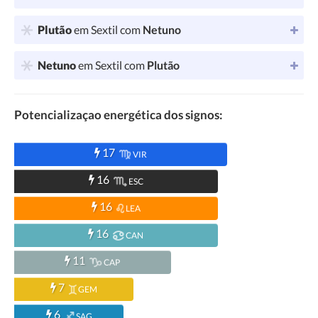
Plutão
em Sextil com
Netuno
Netuno
em Sextil com
Plutão
Potencializaçao energética dos signos:
17
VIR
16
ESC
16
LEA
16
CAN
11
CAP
7
GEM
6
SAG