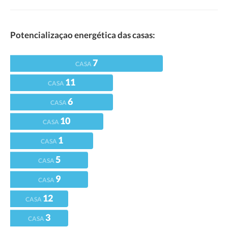
Potencializaçao energética das casas:
7
CASA
11
CASA
6
CASA
10
CASA
1
CASA
5
CASA
9
CASA
12
CASA
3
CASA