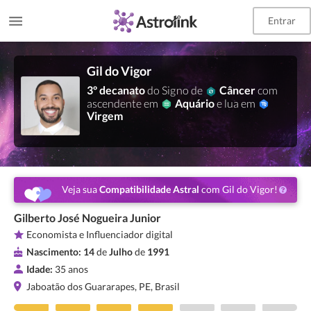
Entrar
Gil do Vigor
3º decanato
do Signo de
Câncer
com
ascendente em
Aquário
e lua em
Virgem
Veja sua
Compatibilidade Astral
com Gil do Vigor!
Gilberto José Nogueira Junior
Economista e Influenciador digital
Nascimento:
14
de
Julho
de
1991
Idade:
35 anos
Jaboatão dos Guararapes, PE, Brasil