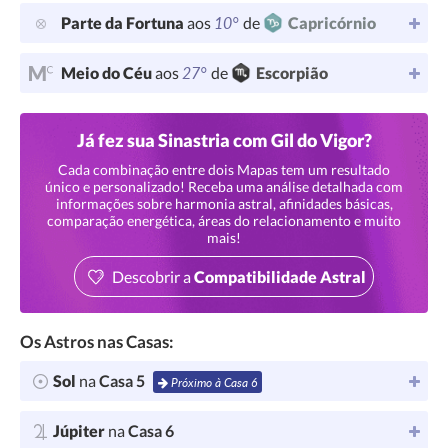
10°
Parte da Fortuna
aos
de
Capricórnio
27°
Meio do Céu
aos
de
Escorpião
Já fez sua Sinastria com Gil do Vigor?
Cada combinação entre dois Mapas tem um resultado
único e personalizado! Receba uma análise detalhada com
informações sobre harmonia astral, afinidades básicas,
comparação energética, áreas do relacionamento e muito
mais!
Descobrir a
Compatibilidade Astral
Os Astros nas Casas:
Sol
na
Casa 5
Próximo à Casa 6
Júpiter
na
Casa 6