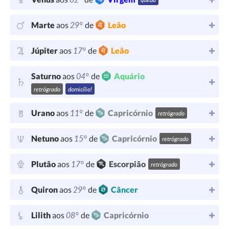
29°
Marte
aos
de
Leão
17°
Júpiter
aos
de
Leão
04°
Saturno
aos
de
Aquário
retrógrado
domicílio!
11°
Urano
aos
de
Capricórnio
retrógrado
15°
Netuno
aos
de
Capricórnio
retrógrado
17°
Plutão
aos
de
Escorpião
retrógrado
29°
Quiron
aos
de
Câncer
08°
Lilith
aos
de
Capricórnio