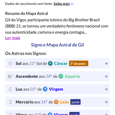
Dados de nascimento sem fonte.
Saiba mais
Resumo do Mapa Astral
Gil do Vigor, participante icônico do Big Brother Brasil
(BBB) 21, se tornou um verdadeiro fenômeno nacional com
sua autenticidade, carisma e energia contagia...
Ler mais
Signo e Mapa Astral de Gil
Os Astros nos Signos:
21°
Sol
aos
Sol de
Câncer
3º decanato
24°
Ascendente
aos
de
Aquário
05°
Lua
aos
de
Virgem
16°
Mercúrio
aos
de
Leão
queda
02°
Vênus
aos
de
Virgem
queda