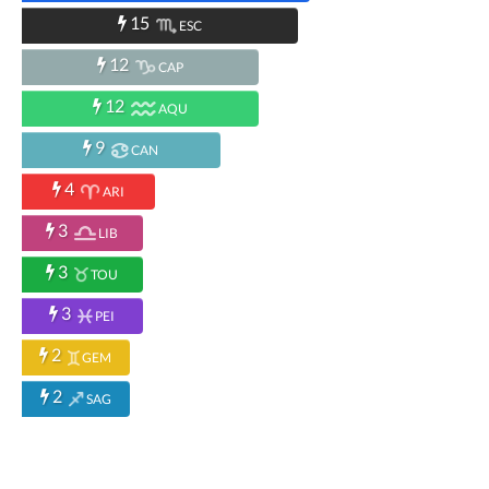
15
ESC
12
CAP
12
AQU
9
CAN
4
ARI
3
LIB
3
TOU
3
PEI
2
GEM
2
SAG