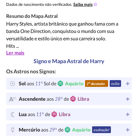
Dados de nascimento não verificados.
Saiba mais
Resumo do Mapa Astral
Harry Styles, artista britânico que ganhou fama com a
banda One Direction, conquistou o mundo com sua
versatilidade e estilo único em sua carreira solo.
Hits ...
Ler mais
Signo e Mapa Astral de Harry
Os Astros nos Signos:
11°
Sol
aos
Sol de
Aquário
2º decanato
exílio
28°
Ascendente
aos
de
Libra
11°
Lua
aos
de
Libra
29°
Mercúrio
aos
de
Aquário
exaltação!