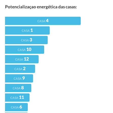
Potencializaçao energética das casas:
4
CASA
1
CASA
3
CASA
10
CASA
12
CASA
2
CASA
9
CASA
8
CASA
11
CASA
6
CASA