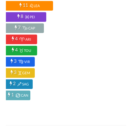
11
LEA
8
PEI
7
CAP
4
ARI
4
TOU
3
VIR
3
GEM
2
SAG
1
CAN