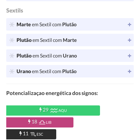
Sextils
Marte
em Sextil com
Plutão
Plutão
em Sextil com
Marte
Plutão
em Sextil com
Urano
Urano
em Sextil com
Plutão
Potencializaçao energética dos signos:
29
AQU
18
LIB
11
ESC