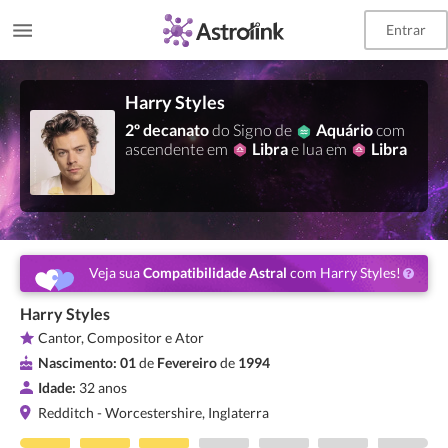
Entrar
Harry Styles
2º decanato
do Signo de
Aquário
com
ascendente em
Libra
e lua em
Libra
Veja sua
Compatibilidade Astral
com Harry Styles!
Harry Styles
Cantor, Compositor e Ator
Nascimento:
01
de
Fevereiro
de
1994
Idade:
32 anos
Redditch - Worcestershire, Inglaterra