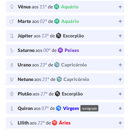
15°
Vênus
aos
de
Aquário
02°
Marte
aos
de
Aquário
13°
Júpiter
aos
de
Escorpião
00°
Saturno
aos
de
Peixes
23°
Urano
aos
de
Capricórnio
21°
Netuno
aos
de
Capricórnio
27°
Plutão
aos
de
Escorpião
07°
Quiron
aos
de
Virgem
retrógrado
22°
Lilith
aos
de
Áries