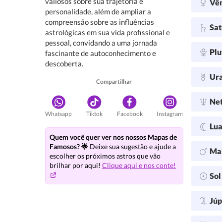
valiosos sobre sua trajetória e
Vê
personalidade, além de ampliar a
compreensão sobre as influências
Sa
astrológicas em sua vida profissional e
pessoal, convidando a uma jornada
Plu
fascinante de autoconhecimento e
descoberta.
Ur
Compartilhar
Ne
Whatsapp
Tiktok
Facebook
Instagram
Lu
Quem você quer ver nos nossos Mapas de
Famosos? 🌟
Deixe sua sugestão e ajude a
Ma
escolher os próximos astros que vão
brilhar por aqui!
Clique aqui e nos conte!
So
Júp