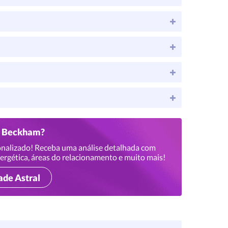
id Beckham?
nalizado! Receba uma análise detalhada com
ergética, áreas do relacionamento e muito mais!
ade Astral