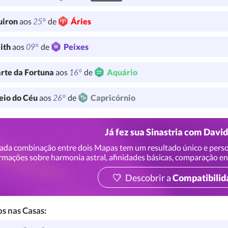
25°
uiron
aos
de
Áries
09°
lith
aos
de
Peixes
16°
rte da Fortuna
aos
de
Aquário
26°
io do Céu
aos
de
Capricórnio
Já fez sua Sinastria com Dav
ada combinação entre dois Mapas tem um resultado único e perso
rmações sobre harmonia astral, afinidades básicas, comparação en
Descobrir a
Compatibilid
s nas Casas: