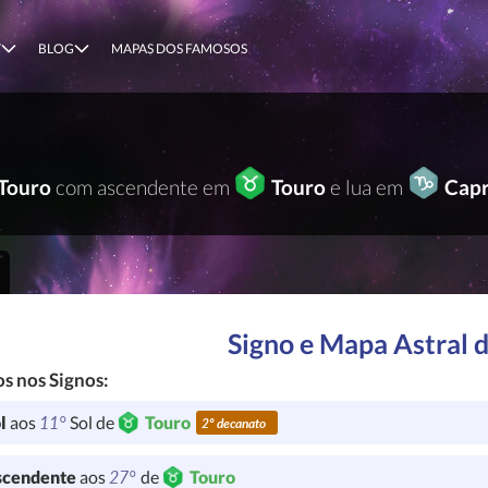
T
BLOG
MAPAS DOS FAMOSOS
Touro
com ascendente em
Touro
e lua em
Capr
Signo e Mapa Astral 
s nos Signos:
11°
l
aos
Sol de
Touro
2º decanato
27°
cendente
aos
de
Touro