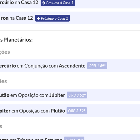
rcúrio
na
Casa 12
Próximo à Casa 1
iron
na
Casa 12
Próximo à Casa 1
s Planetários:
ções
rcúrio
em Conjunção com
Ascendente
ORB
1.69°
ões
utão
em Oposição com
Júpiter
ORB
3.52°
piter
em Oposição com
Plutão
ORB
3.52°
s
rte
em Trígono com
Saturno