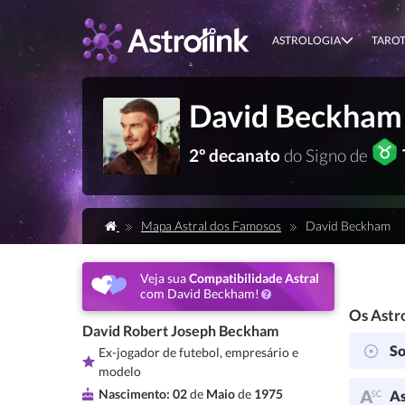
ASTROLOGIA
TARO
David Beckham
2º decanato
do Signo de
Mapa Astral dos Famosos
David Beckham
Veja sua
Compatibilidade Astral
com David Beckham!
Os Astro
David Robert Joseph Beckham
So
Ex-jogador de futebol, empresário e
modelo
Nascimento:
02
de
Maio
de
1975
As