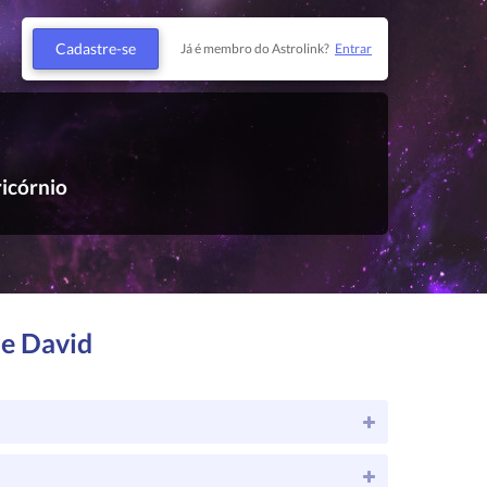
Cadastre-se
Já é membro do Astrolink?
Entrar
icórnio
de David