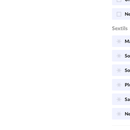
Ne
Sextils
Ma
So
So
Pl
Sa
Ne