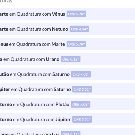
turas
rte
em Quadratura com
Vênus
ORB
5.78°
rte
em Quadratura com
Netuno
ORB
4.34°
nus
em Quadratura com
Marte
ORB
5.78°
a
em Quadratura com
Urano
ORB
0.12°
utão
em Quadratura com
Saturno
ORB
7.03°
piter
em Quadratura com
Saturno
ORB
3.51°
turno
em Quadratura com
Plutão
ORB
7.03°
turno
em Quadratura com
Júpiter
ORB
3.51°
ano
em Quadratura com
Lua
ORB
0.12°