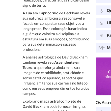
realizações, características típicas desse
signo de terra.
Q
A
Lua em Capricórnio
de Beckham revela
sua natureza ambiciosa, responsável e
Li
focada em conquistar seus objetivos a
longo prazo. Essa colocação lunar indica
alguém que valoriza a disciplina e a
Pa
estrutura em suas emoções, contribuindo
para sua determinação e sucesso
Me
profissional.
A análise astrológica de David Beckham
também revela seu
Ascendente em
Touro
, o que reforça ainda mais sua
C
imagem de estabilidade, praticidade e
info
senso estético apurado, aspectos que
influenciam tanto sua carreira no futebol
como em seus empreendimentos fora dos
campos.
Explorar o
mapa astral completo de
Os Astro
David Beckham
pode fornecer insights