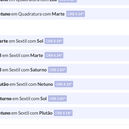
tuno
em Quadratura com
Marte
ORB
4.34°
rte
em Sextil com
Sol
ORB
4.34°
l
em Sextil com
Marte
ORB
4.34°
l
em Sextil com
Saturno
ORB
2.85°
utão
em Sextil com
Netuno
ORB
4.18°
turno
em Sextil com
Sol
ORB
2.85°
tuno
em Sextil com
Plutão
ORB
4.18°