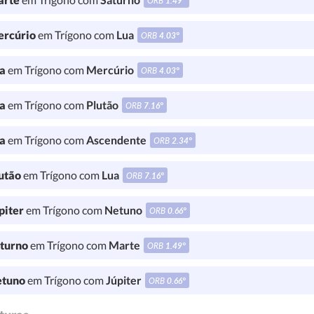
ORB
1.49°
rcúrio
em Trígono com
Lua
ORB
4.03°
a
em Trígono com
Mercúrio
ORB
4.03°
a
em Trígono com
Plutão
ORB
7.16°
a
em Trígono com
Ascendente
ORB
2.34°
utão
em Trígono com
Lua
ORB
7.16°
piter
em Trígono com
Netuno
ORB
0.66°
turno
em Trígono com
Marte
ORB
1.49°
tuno
em Trígono com
Júpiter
ORB
0.66°