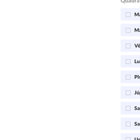
Quadra
Ma
Ma
Vê
Lu
Pl
Jú
Sa
Sa
Ur