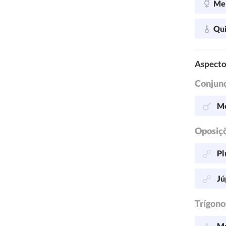
Me
Qu
Aspecto
Conjun
Me
Oposiç
Pl
Jú
Trígono
Ma