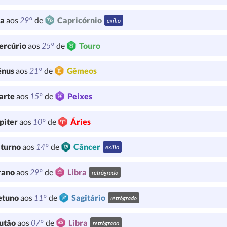
29°
ua
aos
de
Capricórnio
exílio
25°
ercúrio
aos
de
Touro
21°
ênus
aos
de
Gêmeos
15°
arte
aos
de
Peixes
10°
piter
aos
de
Áries
14°
turno
aos
de
Câncer
exílio
29°
rano
aos
de
Libra
retrógrado
11°
etuno
aos
de
Sagitário
retrógrado
07°
utão
aos
de
Libra
retrógrado