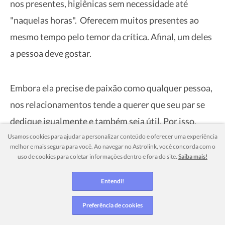
nos presentes, higiênicas sem necessidade até
"naquelas horas". Oferecem muitos presentes ao
mesmo tempo pelo temor da crítica. Afinal, um deles
a pessoa deve gostar.
Embora ela precise de paixão como qualquer pessoa,
nos relacionamentos tende a querer que seu par se
dedique igualmente e também seja útil. Por isso,
quem se relaciona com ela pode ser constantemente
Usamos cookies para ajudar a personalizar conteúdo e oferecer uma experiência
melhor e mais segura para você. Ao navegar no Astrolink, você concorda com o
lembrado da realidade. Assim, pode assumir
uso de cookies para coletar informações dentro e fora do site.
Saiba mais!
aspectos de cuidadora.
Entendi!
Por outro lado, pode haver uma tendência a idealizar
Preferência de cookies
constantemente o par, vendo sempre um lado