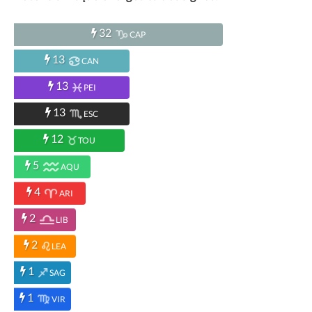
32
CAP
13
CAN
13
PEI
13
ESC
12
TOU
5
AQU
4
ARI
2
LIB
2
LEA
1
SAG
1
VIR