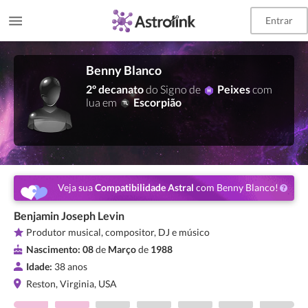
Entrar
Benny Blanco
2º decanato
do Signo de
Peixes
com
lua em
Escorpião
Veja sua
Compatibilidade Astral
com Benny Blanco!
Benjamin Joseph Levin
Produtor musical, compositor, DJ e músico
Nascimento:
08
de
Março
de
1988
Idade:
38 anos
Reston, Virginia, USA