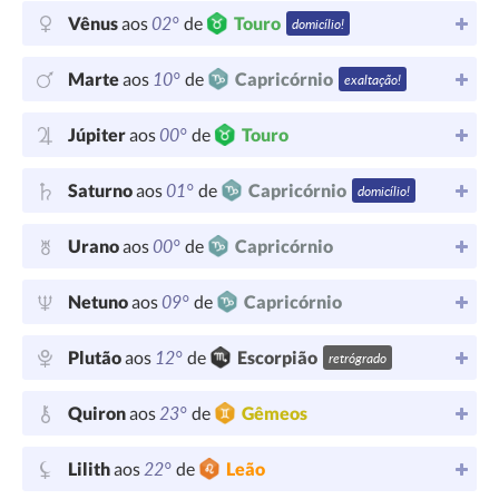
02°
Vênus
aos
de
Touro
domicílio!
10°
Marte
aos
de
Capricórnio
exaltação!
00°
Júpiter
aos
de
Touro
01°
Saturno
aos
de
Capricórnio
domicílio!
00°
Urano
aos
de
Capricórnio
09°
Netuno
aos
de
Capricórnio
12°
Plutão
aos
de
Escorpião
retrógrado
23°
Quiron
aos
de
Gêmeos
22°
Lilith
aos
de
Leão