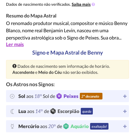
Dados de nascimento não verificados.
Saiba mais
Resumo do Mapa Astral
O renomado produtor musical, compositor e músico Benny
Blanco, nome real Benjamin Levin, nasceu em uma
perspectiva astrológica sob o Signo de Peixes. Sua obra...
Ler mais
Signo e Mapa Astral de Benny
Atenção:
Dados de nascimento sem informação de horário.
Ascendente
e
Meio do Céu
não serão exibidos.
Os Astros nos Signos:
18°
Sol
aos
Sol de
Peixes
2º decanato
14°
Lua
aos
de
Escorpião
queda
20°
Mercúrio
aos
de
Aquário
exaltação!