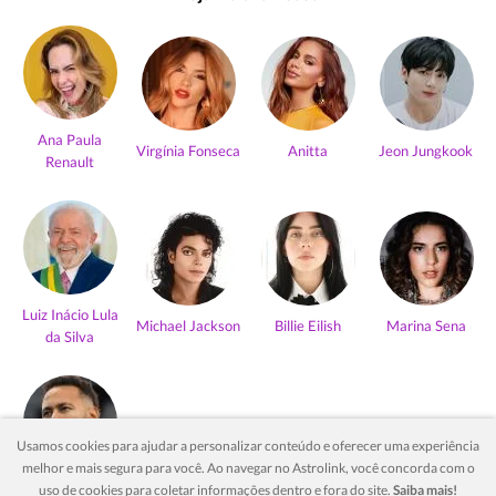
Ana Paula
Virgínia Fonseca
Anitta
Jeon Jungkook
Renault
Luiz Inácio Lula
Michael Jackson
Billie Eilish
Marina Sena
da Silva
Usamos cookies para ajudar a personalizar conteúdo e oferecer uma experiência
melhor e mais segura para você. Ao navegar no Astrolink, você concorda com o
Neymar Jr
uso de cookies para coletar informações dentro e fora do site.
Saiba mais!