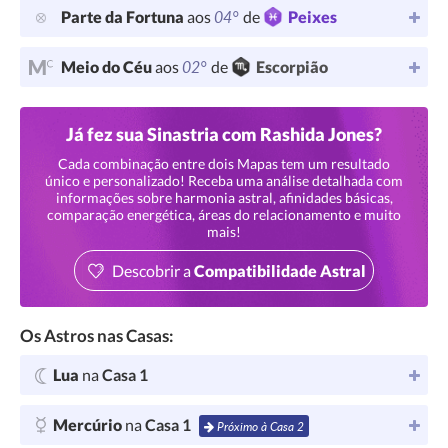
04°
Parte da Fortuna
aos
de
Peixes
02°
Meio do Céu
aos
de
Escorpião
Já fez sua Sinastria com Rashida Jones?
Cada combinação entre dois Mapas tem um resultado
único e personalizado! Receba uma análise detalhada com
informações sobre harmonia astral, afinidades básicas,
comparação energética, áreas do relacionamento e muito
mais!
Descobrir a
Compatibilidade Astral
Os Astros nas Casas:
Lua
na
Casa 1
Mercúrio
na
Casa 1
Próximo à Casa 2