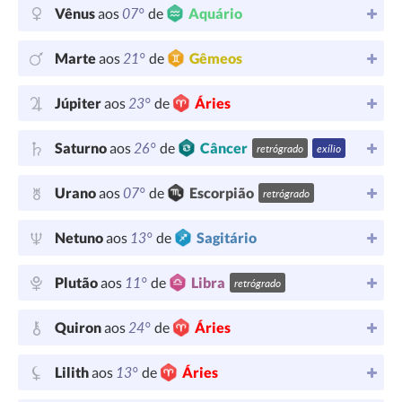
07°
Vênus
aos
de
Aquário
21°
Marte
aos
de
Gêmeos
23°
Júpiter
aos
de
Áries
26°
Saturno
aos
de
Câncer
retrógrado
exílio
07°
Urano
aos
de
Escorpião
retrógrado
13°
Netuno
aos
de
Sagitário
11°
Plutão
aos
de
Libra
retrógrado
24°
Quiron
aos
de
Áries
13°
Lilith
aos
de
Áries