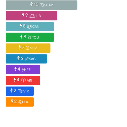
15
CAP
9
LIB
8
CAN
8
TOU
7
GEM
6
SAG
4
PEI
4
ARI
2
VIR
2
LEA