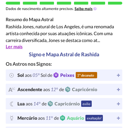
Dados de nascimento altamente precisos.
Saiba mais
Resumo do Mapa Astral
Rashida Jones, natural de Los Angeles, é uma renomada
artista conhecida por suas atuações icônicas. Com uma
carreira diversificada, Jones se destaca como at...
Ler mais
Signo e Mapa Astral de Rashida
Os Astros nos Signos:
05°
Sol
aos
Sol de
Peixes
1º decanato
12°
Ascendente
aos
de
Capricórnio
14°
Lua
aos
de
Capricórnio
exílio
11°
Mercúrio
aos
de
Aquário
exaltação!