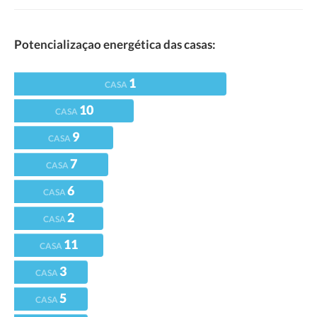
Potencializaçao energética das casas:
1
CASA
10
CASA
9
CASA
7
CASA
6
CASA
2
CASA
11
CASA
3
CASA
5
CASA