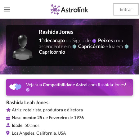
Entrar
Rashida Jones
1º decanato
do Signo de
Peixes
com
ascendente em
Capricórnio
e lua em
Capricórnio
Veja sua
Compatibilidade Astral
com Rashida Jones!
Rashida Leah Jones
Atriz, roteirista, produtora e diretora
Nascimento:
25
de
Fevereiro
de
1976
Idade:
50 anos
Los Angeles, California, USA